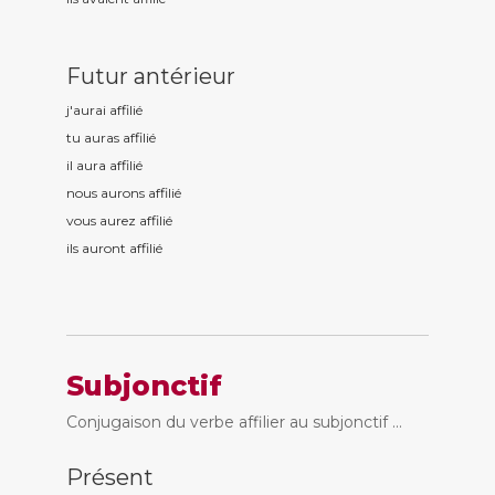
Futur antérieur
j'aurai affili
é
tu auras affili
é
il aura affili
é
nous aurons affili
é
vous aurez affili
é
ils auront affili
é
Subjonctif
Conjugaison du verbe affilier au subjonctif ...
Présent