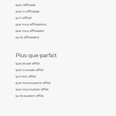
que j'affili
asse
que tu affili
asses
qu'il affili
ât
que nous affili
assions
que vous affili
assiez
qu'ils affili
assent
Plus-que-parfait
que j'eusse affili
é
que tu eusses affili
é
qu'il eût affili
é
que nous eussions affili
é
que vous eussiez affili
é
qu'ils eussent affili
é