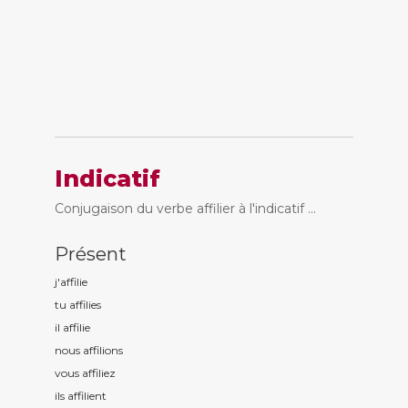
Indicatif
Conjugaison du verbe affilier à l'indicatif ...
Présent
j'affili
e
tu affili
es
il affili
e
nous affili
ons
vous affili
ez
ils affili
ent