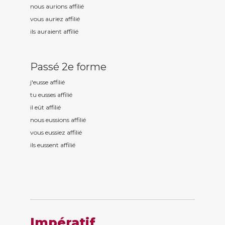
nous aurions affili
é
vous auriez affili
é
ils auraient affili
é
Passé 2e forme
j'eusse affili
é
tu eusses affili
é
il eût affili
é
nous eussions affili
é
vous eussiez affili
é
ils eussent affili
é
Impératif