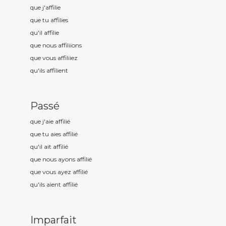
que j'affili
e
que tu affili
es
qu'il affili
e
que nous affili
ions
que vous affili
iez
qu'ils affili
ent
Passé
que j'aie affili
é
que tu aies affili
é
qu'il ait affili
é
que nous ayons affili
é
que vous ayez affili
é
qu'ils aient affili
é
Imparfait