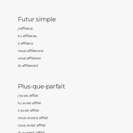
Futur simple
j'affili
erai
tu affili
eras
il affili
era
nous affili
erons
vous affili
erez
ils affili
eront
Plus-que-parfait
j'avais affili
é
tu avais affili
é
il avait affili
é
nous avions affili
é
vous aviez affili
é
ils avaient affili
é