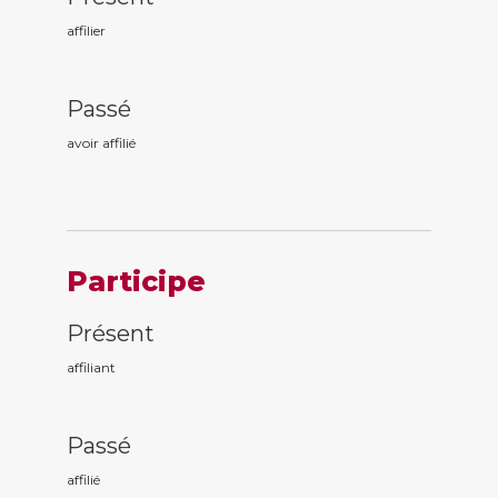
affilier
Passé
avoir affili
é
Participe
Présent
affili
ant
Passé
affili
é