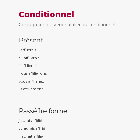
Conditionnel
Conjugaison du verbe affilier au conditionnel ...
Présent
j'affili
erais
tu affili
erais
il affili
erait
nous affili
erions
vous affili
eriez
ils affili
eraient
Passé 1re forme
j'aurais affili
é
tu aurais affili
é
il aurait affili
é