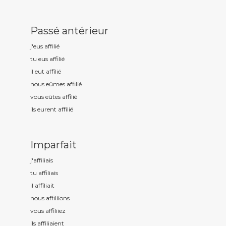
Passé antérieur
j'eus affili
é
tu eus affili
é
il eut affili
é
nous eûmes affili
é
vous eûtes affili
é
ils eurent affili
é
Imparfait
j'affili
ais
tu affili
ais
il affili
ait
nous affili
ions
vous affili
iez
ils affili
aient