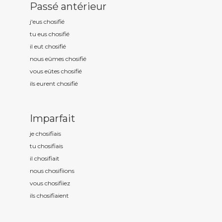
Passé antérieur
j'eus chosifi
é
tu eus chosifi
é
il eut chosifi
é
nous eûmes chosifi
é
vous eûtes chosifi
é
ils eurent chosifi
é
Imparfait
je chosifi
ais
tu chosifi
ais
il chosifi
ait
nous chosifi
ions
vous chosifi
iez
ils chosifi
aient