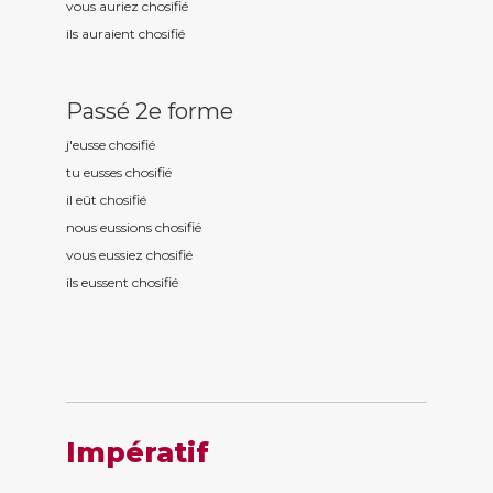
vous auriez chosifi
é
ils auraient chosifi
é
Passé 2e forme
j'eusse chosifi
é
tu eusses chosifi
é
il eût chosifi
é
nous eussions chosifi
é
vous eussiez chosifi
é
ils eussent chosifi
é
Impératif