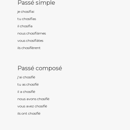
Passé simple
je chosifi
ai
tu chosifi
as
il chosifi
a
nous chosifi
âmes
vous chosifi
âtes
ils chosifi
èrent
Passé composé
j'ai chosifi
é
tu as chosifi
é
il a chosifi
é
nous avons chosifi
é
vous avez chosifi
é
ils ont chosifi
é