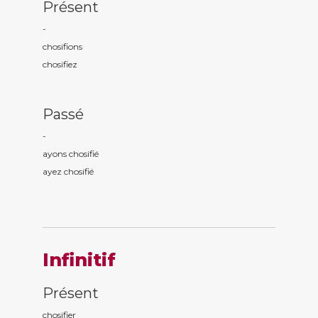
Présent
-
chosifi
ons
chosifi
ez
Passé
-
ayons chosifi
é
ayez chosifi
é
Infinitif
Présent
chosifier