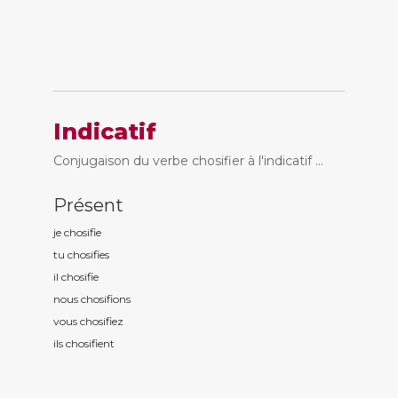
Indicatif
Conjugaison du verbe chosifier à l'indicatif ...
Présent
je chosifi
e
tu chosifi
es
il chosifi
e
nous chosifi
ons
vous chosifi
ez
ils chosifi
ent