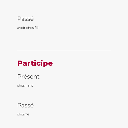
Passé
avoir chosifi
é
Participe
Présent
chosifi
ant
Passé
chosifi
é