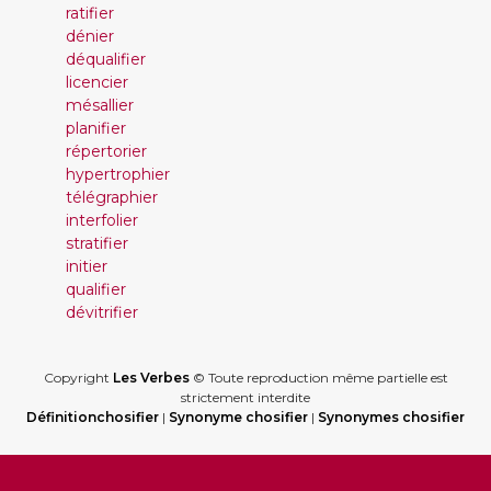
ratifier
dénier
déqualifier
licencier
mésallier
planifier
répertorier
hypertrophier
télégraphier
interfolier
stratifier
initier
qualifier
dévitrifier
Copyright
Les Verbes
© Toute reproduction même partielle est
strictement interdite
Définitionchosifier
|
Synonyme chosifier
|
Synonymes chosifier