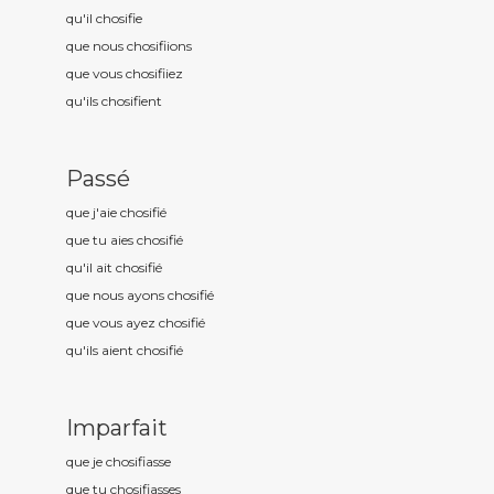
qu'il chosifi
e
que nous chosifi
ions
que vous chosifi
iez
qu'ils chosifi
ent
Passé
que j'aie chosifi
é
que tu aies chosifi
é
qu'il ait chosifi
é
que nous ayons chosifi
é
que vous ayez chosifi
é
qu'ils aient chosifi
é
Imparfait
que je chosifi
asse
que tu chosifi
asses