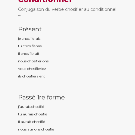
Conjugaison du verbe chosifier au conditionnel
...
Présent
je chosifi
erais
tu chosifi
erais
il chosifi
erait
nous chosifi
erions
vous chosifi
eriez
ils chosifi
eraient
Passé 1re forme
j'aurais chosifi
é
tu aurais chosifi
é
il aurait chosifi
é
nous aurions chosifi
é