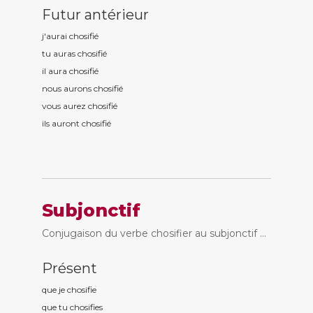
Futur antérieur
j'aurai chosifi
é
tu auras chosifi
é
il aura chosifi
é
nous aurons chosifi
é
vous aurez chosifi
é
ils auront chosifi
é
Subjonctif
Conjugaison du verbe chosifier au subjonctif ...
Présent
que je chosifi
e
que tu chosifi
es