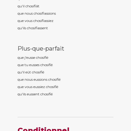
qu'il chosifi
ât
que nous chosifi
assions
que vous chosifi
assiez
qu'ils chosifi
assent
Plus-que-parfait
que j'eusse chosifi
é
que tu eusses chosifi
é
qu'il eût chosifi
é
que nous eussions chosifi
é
que vous eussiez chosifi
é
qu'ils eussent chosifi
é
Conditionnel