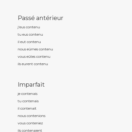
Passé antérieur
j'eus cont
enu
tu eus cont
enu
il eut cont
enu
nous eûmes cont
enu
vous eûtes cont
enu
ils eurent cont
enu
Imparfait
je cont
enais
tu cont
enais
il cont
enait
nous cont
enions
vous cont
eniez
ils cont
enaient