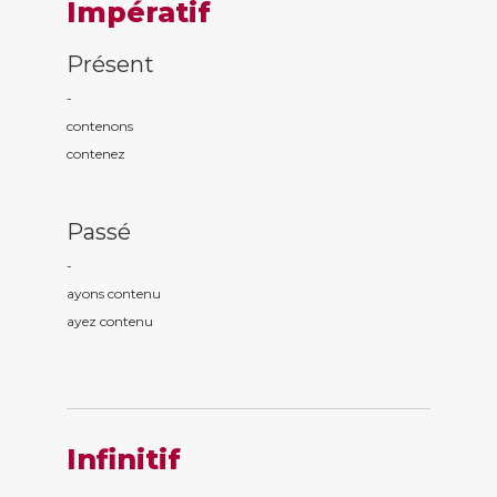
Impératif
Présent
-
cont
enons
cont
enez
Passé
-
ayons cont
enu
ayez cont
enu
Infinitif