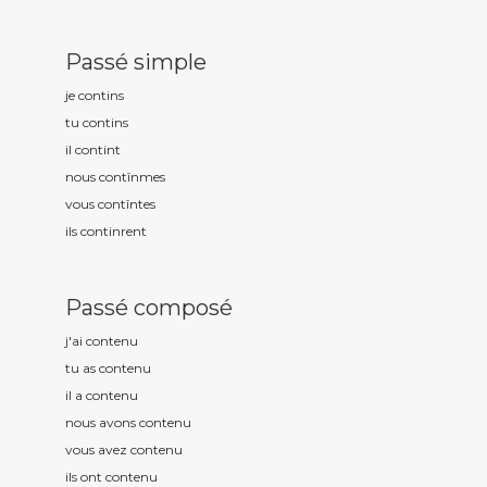
Passé simple
je cont
ins
tu cont
ins
il cont
int
nous cont
înmes
vous cont
întes
ils cont
inrent
Passé composé
j'ai cont
enu
tu as cont
enu
il a cont
enu
nous avons cont
enu
vous avez cont
enu
ils ont cont
enu