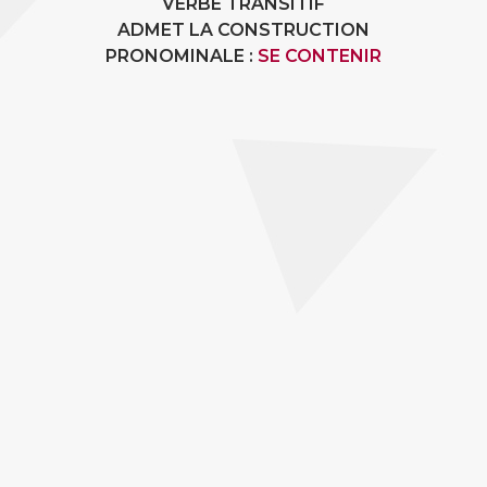
VERBE TRANSITIF
ADMET LA CONSTRUCTION
PRONOMINALE :
SE CONTENIR