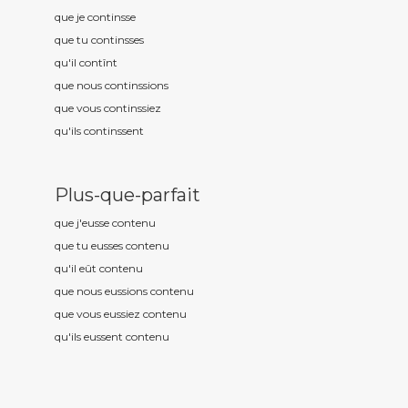
que je cont
insse
que tu cont
insses
qu'il cont
înt
que nous cont
inssions
que vous cont
inssiez
qu'ils cont
inssent
Plus-que-parfait
que j'eusse cont
enu
que tu eusses cont
enu
qu'il eût cont
enu
que nous eussions cont
enu
que vous eussiez cont
enu
qu'ils eussent cont
enu