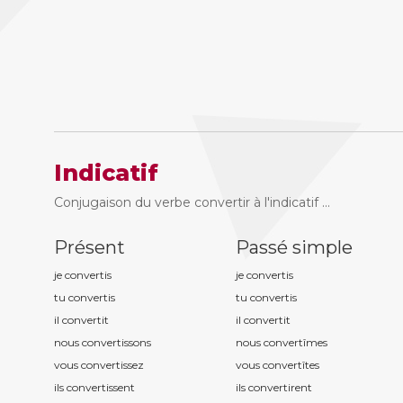
Indicatif
Conjugaison du verbe convertir à l'indicatif ...
Présent
Passé simple
je convert
is
je convert
is
tu convert
is
tu convert
is
il convert
it
il convert
it
nous convert
issons
nous convert
îmes
vous convert
issez
vous convert
îtes
ils convert
issent
ils convert
irent