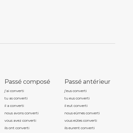
Passé composé
Passé antérieur
j'ai convert
i
j'eus convert
i
tu as convert
i
tu eus convert
i
il a convert
i
il eut convert
i
nous avons convert
i
nous eûmes convert
i
vous avez convert
i
vous eûtes convert
i
ils ont convert
i
ils eurent convert
i