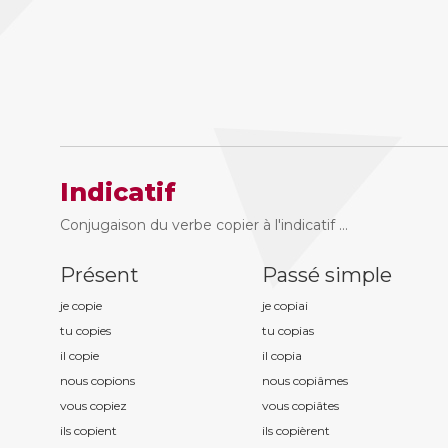
Indicatif
Conjugaison du verbe copier à l'indicatif ...
Présent
Passé simple
je copi
e
je copi
ai
tu copi
es
tu copi
as
il copi
e
il copi
a
nous copi
ons
nous copi
âmes
vous copi
ez
vous copi
âtes
ils copi
ent
ils copi
èrent