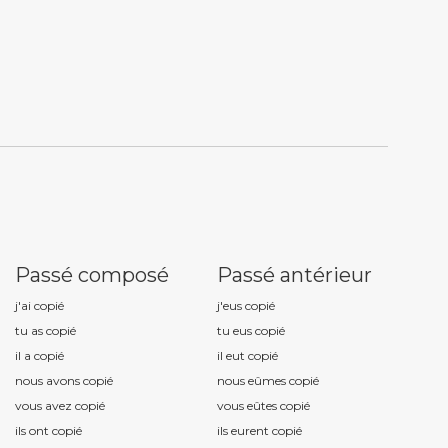
Passé composé
Passé antérieur
j'ai copi
é
j'eus copi
é
tu as copi
é
tu eus copi
é
il a copi
é
il eut copi
é
nous avons copi
é
nous eûmes copi
é
vous avez copi
é
vous eûtes copi
é
ils ont copi
é
ils eurent copi
é