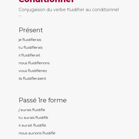
Conjugaison du verbe fluidifier au conditionnel
...
Présent
je fluidifi
erais
tu fluidifi
erais
il fluidifi
erait
nous fluidifi
erions
vous fluidifi
eriez
ils fluidifi
eraient
Passé 1re forme
j'aurais fluidifi
é
tu aurais fluidifi
é
il aurait fluidifi
é
nous aurions fluidifi
é