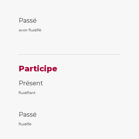
Passé
avoir fluidifi
é
Participe
Présent
fluidifi
ant
Passé
fluidifi
é