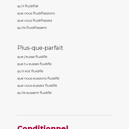
qu'il fluidifi
ât
que nous fluidifi
assions
que vous fluidifi
assiez
qu'ils fluidifi
assent
Plus-que-parfait
que j'eusse fluidifi
é
que tu eusses fluidifi
é
qu'il eût fluidifi
é
que nous eussions fluidifi
é
que vous eussiez fluidifi
é
qu'ils eussent fluidifi
é
Conditionnel