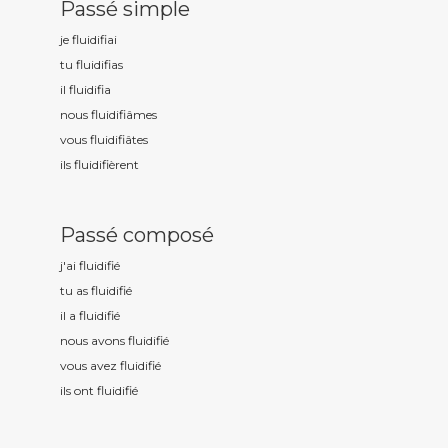
Passé simple
je fluidifi
ai
tu fluidifi
as
il fluidifi
a
nous fluidifi
âmes
vous fluidifi
âtes
ils fluidifi
èrent
Passé composé
j'ai fluidifi
é
tu as fluidifi
é
il a fluidifi
é
nous avons fluidifi
é
vous avez fluidifi
é
ils ont fluidifi
é