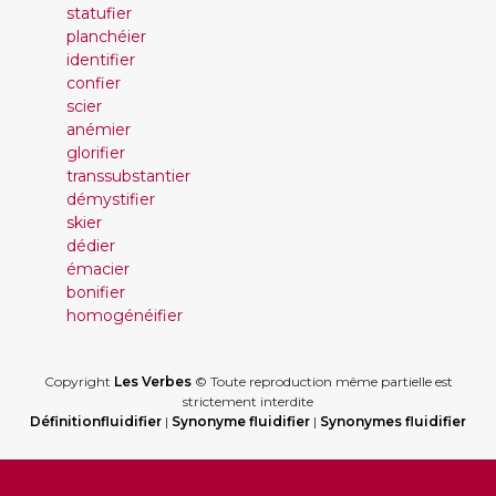
statufier
planchéier
identifier
confier
scier
anémier
glorifier
transsubstantier
démystifier
skier
dédier
émacier
bonifier
homogénéifier
Copyright
Les Verbes
© Toute reproduction même partielle est
strictement interdite
Définitionfluidifier
|
Synonyme fluidifier
|
Synonymes fluidifier