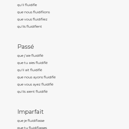
qu'il fluidifi
e
que nous fluidifi
ions
que vous fluidifi
iez
qu'ils fluidifi
ent
Passé
que j'aie fluidifi
é
que tu aies fluidifi
é
qu'il ait fluidifi
é
que nous ayons fluidifi
é
que vous ayez fluidifi
é
qu'ils aient fluidifi
é
Imparfait
que je fluidifi
asse
que tu fluidifi
asses