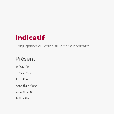
Indicatif
Conjugaison du verbe fluidifier à l'indicatif ...
Présent
je fluidifi
e
tu fluidifi
es
il fluidifi
e
nous fluidifi
ons
vous fluidifi
ez
ils fluidifi
ent