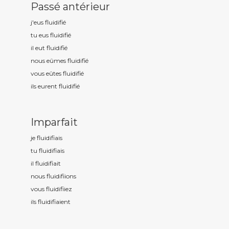
Passé antérieur
j'eus fluidifi
é
tu eus fluidifi
é
il eut fluidifi
é
nous eûmes fluidifi
é
vous eûtes fluidifi
é
ils eurent fluidifi
é
Imparfait
je fluidifi
ais
tu fluidifi
ais
il fluidifi
ait
nous fluidifi
ions
vous fluidifi
iez
ils fluidifi
aient