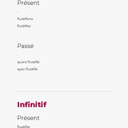
Présent
-
fluidifi
ons
fluidifi
ez
Passé
-
ayons fluidifi
é
ayez fluidifi
é
Infinitif
Présent
fluidifier