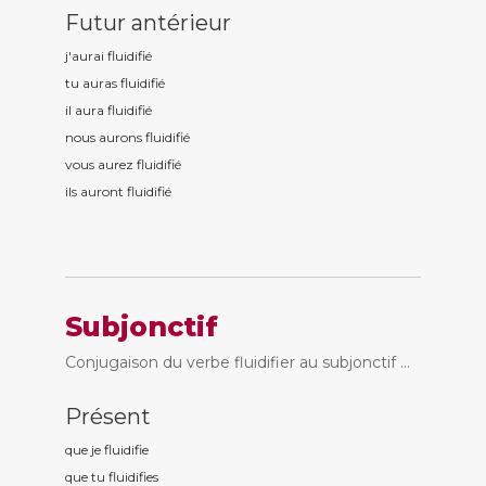
Futur antérieur
j'aurai fluidifi
é
tu auras fluidifi
é
il aura fluidifi
é
nous aurons fluidifi
é
vous aurez fluidifi
é
ils auront fluidifi
é
Subjonctif
Conjugaison du verbe fluidifier au subjonctif ...
Présent
que je fluidifi
e
que tu fluidifi
es