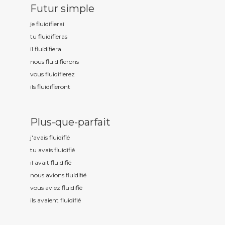
Futur simple
je fluidifi
erai
tu fluidifi
eras
il fluidifi
era
nous fluidifi
erons
vous fluidifi
erez
ils fluidifi
eront
Plus-que-parfait
j'avais fluidifi
é
tu avais fluidifi
é
il avait fluidifi
é
nous avions fluidifi
é
vous aviez fluidifi
é
ils avaient fluidifi
é