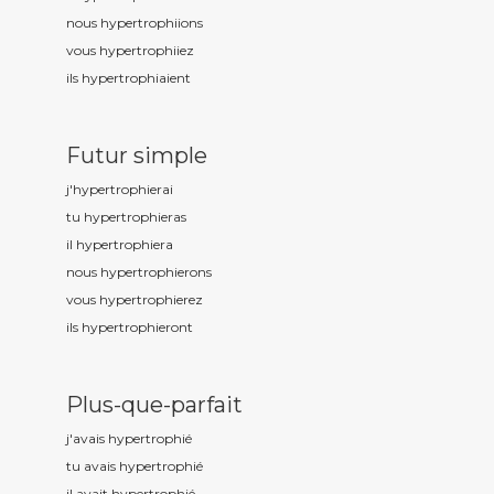
nous hypertrophi
ions
vous hypertrophi
iez
ils hypertrophi
aient
Futur simple
j'hypertrophi
erai
tu hypertrophi
eras
il hypertrophi
era
nous hypertrophi
erons
vous hypertrophi
erez
ils hypertrophi
eront
Plus-que-parfait
j'avais hypertrophi
é
tu avais hypertrophi
é
il avait hypertrophi
é