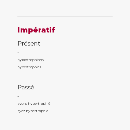
Impératif
Présent
-
hypertrophi
ons
hypertrophi
ez
Passé
-
ayons hypertrophi
é
ayez hypertrophi
é