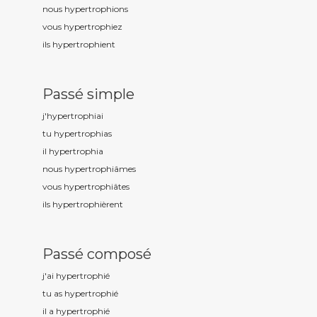
nous hypertrophi
ons
vous hypertrophi
ez
ils hypertrophi
ent
Passé simple
j'hypertrophi
ai
tu hypertrophi
as
il hypertrophi
a
nous hypertrophi
âmes
vous hypertrophi
âtes
ils hypertrophi
èrent
Passé composé
j'ai hypertrophi
é
tu as hypertrophi
é
il a hypertrophi
é