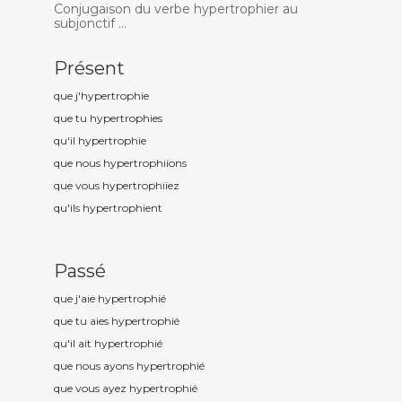
Conjugaison du verbe hypertrophier au
subjonctif ...
Présent
que j'hypertrophi
e
que tu hypertrophi
es
qu'il hypertrophi
e
que nous hypertrophi
ions
que vous hypertrophi
iez
qu'ils hypertrophi
ent
Passé
que j'aie hypertrophi
é
que tu aies hypertrophi
é
qu'il ait hypertrophi
é
que nous ayons hypertrophi
é
que vous ayez hypertrophi
é