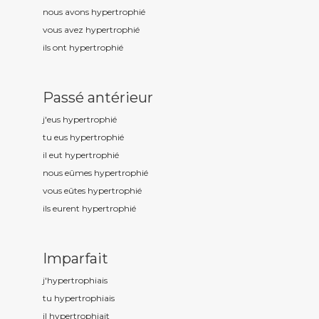
nous avons hypertrophi
é
vous avez hypertrophi
é
ils ont hypertrophi
é
Passé antérieur
j'eus hypertrophi
é
tu eus hypertrophi
é
il eut hypertrophi
é
nous eûmes hypertrophi
é
vous eûtes hypertrophi
é
ils eurent hypertrophi
é
Imparfait
j'hypertrophi
ais
tu hypertrophi
ais
il hypertrophi
ait