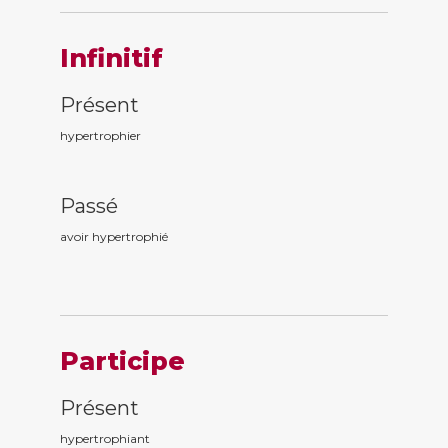
Infinitif
Présent
hypertrophier
Passé
avoir hypertrophi
é
Participe
Présent
hypertrophi
ant