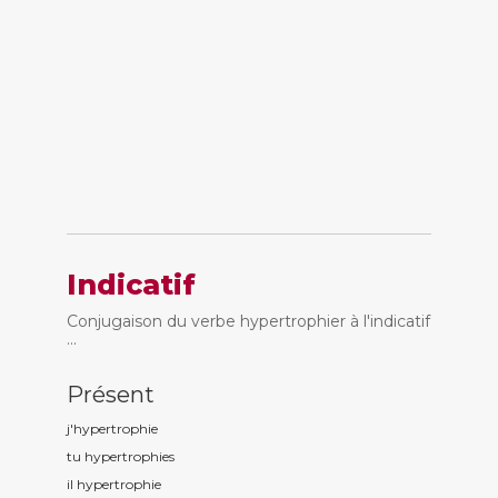
Indicatif
Conjugaison du verbe hypertrophier à l'indicatif
...
Présent
j'hypertrophi
e
tu hypertrophi
es
il hypertrophi
e