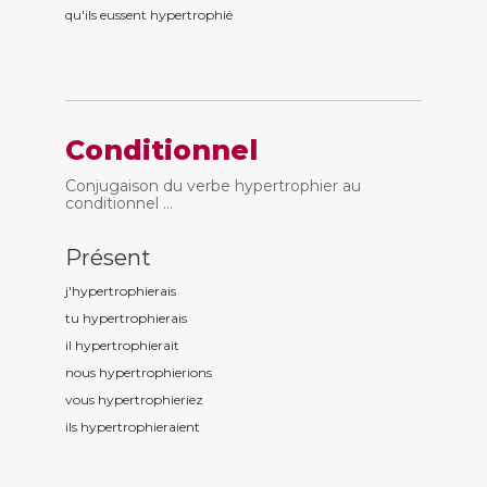
qu'ils eussent hypertrophi
é
Conditionnel
Conjugaison du verbe hypertrophier au
conditionnel ...
Présent
j'hypertrophi
erais
tu hypertrophi
erais
il hypertrophi
erait
nous hypertrophi
erions
vous hypertrophi
eriez
ils hypertrophi
eraient