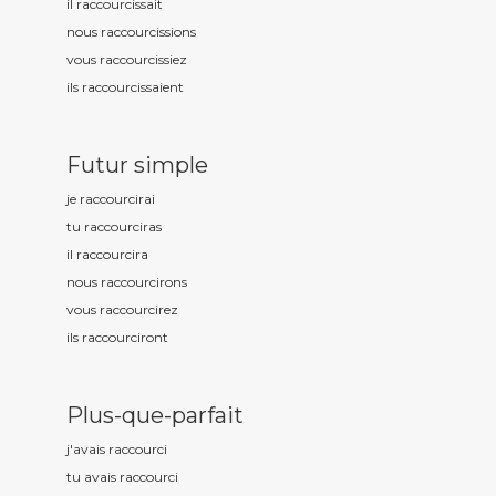
il raccourc
issait
nous raccourc
issions
vous raccourc
issiez
ils raccourc
issaient
Futur simple
je raccourc
irai
tu raccourc
iras
il raccourc
ira
nous raccourc
irons
vous raccourc
irez
ils raccourc
iront
Plus-que-parfait
j'avais raccourc
i
tu avais raccourc
i