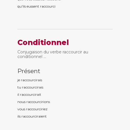
qu'ils eussent raccourc
i
Conditionnel
Conjugaison du verbe raccourcir au
conditionnel ...
Présent
je raccourc
irais
tu raccourc
irais
il raccourc
irait
nous raccourc
irions
vous raccourc
iriez
ils raccourc
iraient