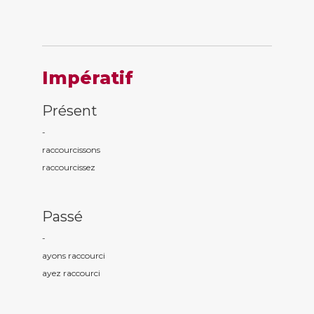
Impératif
Présent
-
raccourc
issons
raccourc
issez
Passé
-
ayons raccourc
i
ayez raccourc
i