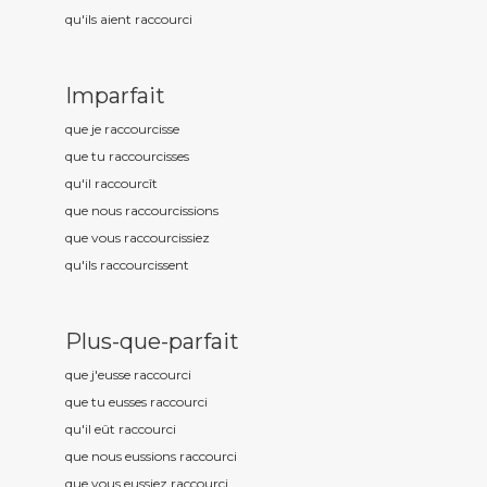
qu'ils aient raccourc
i
Imparfait
que je raccourc
isse
que tu raccourc
isses
qu'il raccourc
ît
que nous raccourc
issions
que vous raccourc
issiez
qu'ils raccourc
issent
Plus-que-parfait
que j'eusse raccourc
i
que tu eusses raccourc
i
qu'il eût raccourc
i
que nous eussions raccourc
i
que vous eussiez raccourc
i