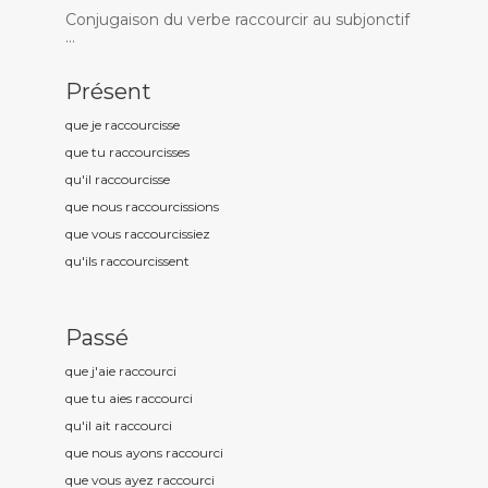
Conjugaison du verbe raccourcir au subjonctif
...
Présent
que je raccourc
isse
que tu raccourc
isses
qu'il raccourc
isse
que nous raccourc
issions
que vous raccourc
issiez
qu'ils raccourc
issent
Passé
que j'aie raccourc
i
que tu aies raccourc
i
qu'il ait raccourc
i
que nous ayons raccourc
i
que vous ayez raccourc
i