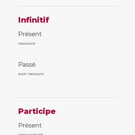
Infinitif
Présent
raccourcir
Passé
avoir raccourc
i
Participe
Présent
raccourc
issant