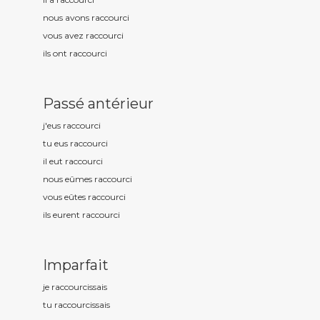
nous avons raccourc
i
vous avez raccourc
i
ils ont raccourc
i
Passé antérieur
j'eus raccourc
i
tu eus raccourc
i
il eut raccourc
i
nous eûmes raccourc
i
vous eûtes raccourc
i
ils eurent raccourc
i
Imparfait
je raccourc
issais
tu raccourc
issais