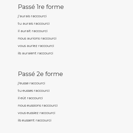
Passé 1re forme
j'aurais raccourc
i
tu aurais raccourc
i
il aurait raccourc
i
nous aurions raccourc
i
vous auriez raccourc
i
ils auraient raccourc
i
Passé 2e forme
j'eusse raccourc
i
tu eusses raccourc
i
il eût raccourc
i
nous eussions raccourc
i
vous eussiez raccourc
i
ils eussent raccourc
i