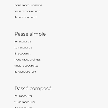
nous raccourc
issons
vous raccourc
issez
ils raccourc
issent
Passé simple
je raccourc
is
tu raccourc
is
il raccourc
it
nous raccourc
îmes
vous raccourc
îtes
ils raccourc
irent
Passé composé
j'ai raccourc
i
tu as raccourc
i
il a raccourc
i