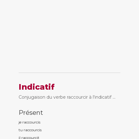
Indicatif
Conjugaison du verbe raccourcir à l'indicatif ...
Présent
je raccourc
is
tu raccourc
is
il raccourc
it