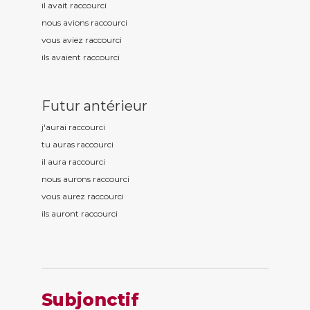
il avait raccourc
i
nous avions raccourc
i
vous aviez raccourc
i
ils avaient raccourc
i
Futur antérieur
j'aurai raccourc
i
tu auras raccourc
i
il aura raccourc
i
nous aurons raccourc
i
vous aurez raccourc
i
ils auront raccourc
i
Subjonctif