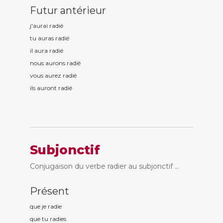
Futur antérieur
j'aurai radi
é
tu auras radi
é
il aura radi
é
nous aurons radi
é
vous aurez radi
é
ils auront radi
é
Subjonctif
Conjugaison du verbe radier au subjonctif ...
Présent
que je radi
e
que tu radi
es