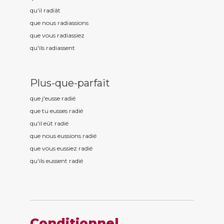
qu'il radi
ât
que nous radi
assions
que vous radi
assiez
qu'ils radi
assent
Plus-que-parfait
que j'eusse radi
é
que tu eusses radi
é
qu'il eût radi
é
que nous eussions radi
é
que vous eussiez radi
é
qu'ils eussent radi
é
Conditionnel