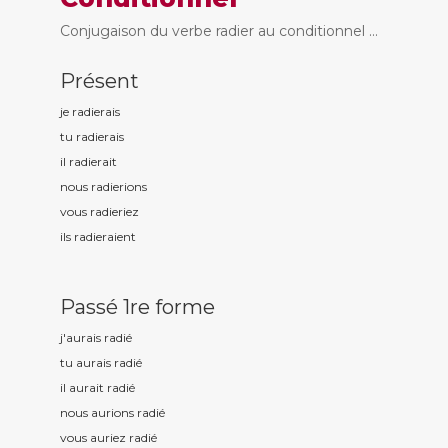
Conjugaison du verbe radier au conditionnel ...
Présent
je radi
erais
tu radi
erais
il radi
erait
nous radi
erions
vous radi
eriez
ils radi
eraient
Passé 1re forme
j'aurais radi
é
tu aurais radi
é
il aurait radi
é
nous aurions radi
é
vous auriez radi
é