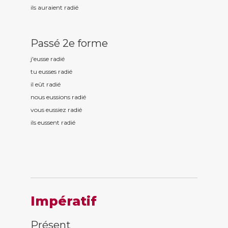
ils auraient radi
é
Passé 2e forme
j'eusse radi
é
tu eusses radi
é
il eût radi
é
nous eussions radi
é
vous eussiez radi
é
ils eussent radi
é
Impératif
Présent