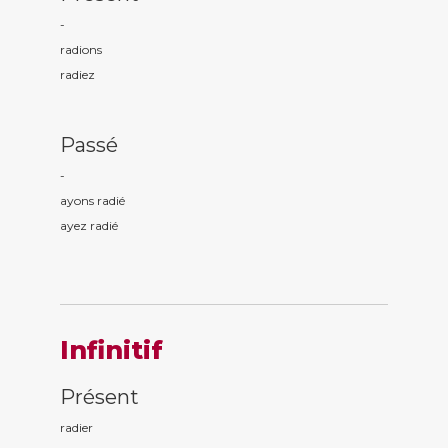
-
radi
ons
radi
ez
Passé
-
ayons radi
é
ayez radi
é
Infinitif
Présent
radier