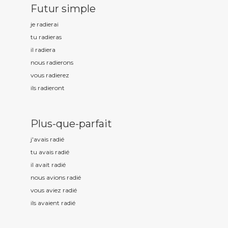
Futur simple
je radi
erai
tu radi
eras
il radi
era
nous radi
erons
vous radi
erez
ils radi
eront
Plus-que-parfait
j'avais radi
é
tu avais radi
é
il avait radi
é
nous avions radi
é
vous aviez radi
é
ils avaient radi
é