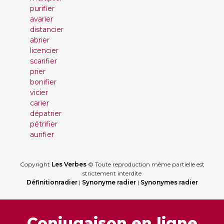
purifier
avarier
distancier
abrier
licencier
scarifier
prier
bonifier
vicier
carier
dépatrier
pétrifier
aurifier
Copyright
Les Verbes
© Toute reproduction même partielle est
strictement interdite
Définitionradier
|
Synonyme radier
|
Synonymes radier
Conjugaison en ligne