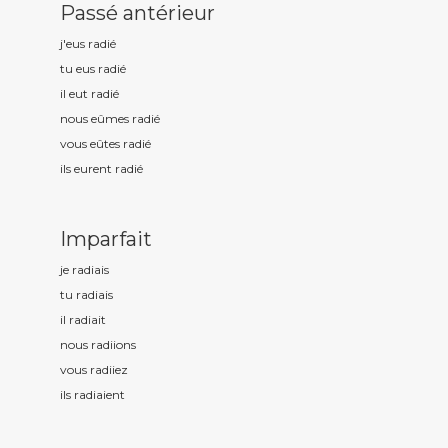
Passé antérieur
j'eus radi
é
tu eus radi
é
il eut radi
é
nous eûmes radi
é
vous eûtes radi
é
ils eurent radi
é
Imparfait
je radi
ais
tu radi
ais
il radi
ait
nous radi
ions
vous radi
iez
ils radi
aient