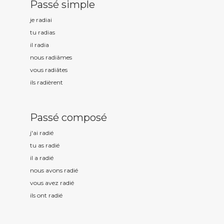
Passé simple
je radi
ai
tu radi
as
il radi
a
nous radi
âmes
vous radi
âtes
ils radi
èrent
Passé composé
j'ai radi
é
tu as radi
é
il a radi
é
nous avons radi
é
vous avez radi
é
ils ont radi
é