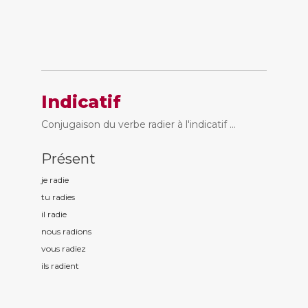
Indicatif
Conjugaison du verbe radier à l'indicatif ...
Présent
je radi
e
tu radi
es
il radi
e
nous radi
ons
vous radi
ez
ils radi
ent