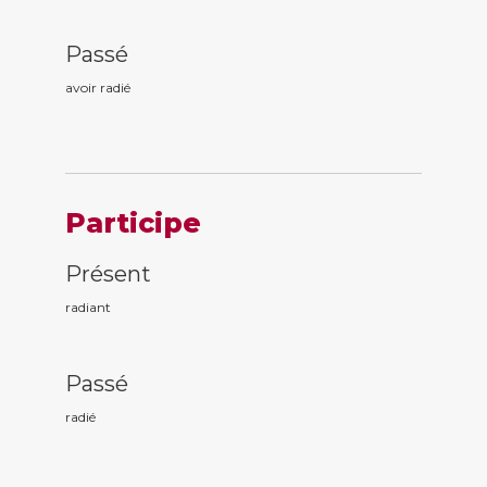
Passé
avoir radi
é
Participe
Présent
radi
ant
Passé
radi
é