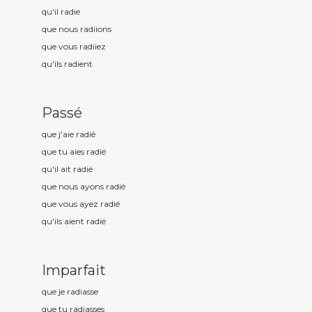
qu'il radi
e
que nous radi
ions
que vous radi
iez
qu'ils radi
ent
Passé
que j'aie radi
é
que tu aies radi
é
qu'il ait radi
é
que nous ayons radi
é
que vous ayez radi
é
qu'ils aient radi
é
Imparfait
que je radi
asse
que tu radi
asses