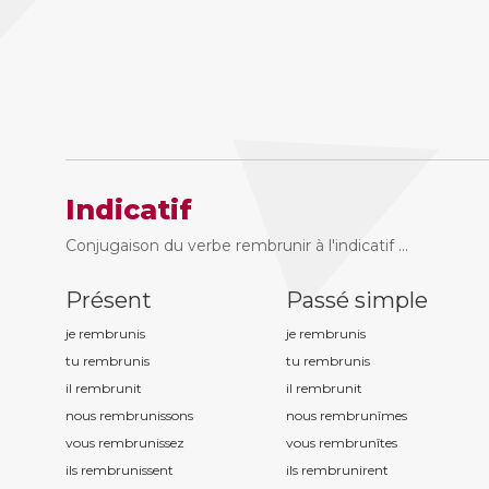
Indicatif
Conjugaison du verbe rembrunir à l'indicatif ...
Présent
Passé simple
je rembrun
is
je rembrun
is
tu rembrun
is
tu rembrun
is
il rembrun
it
il rembrun
it
nous rembrun
issons
nous rembrun
îmes
vous rembrun
issez
vous rembrun
îtes
ils rembrun
issent
ils rembrun
irent