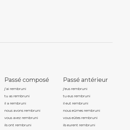
Passé composé
Passé antérieur
j'ai rembrun
i
j'eus rembrun
i
tu as rembrun
i
tu eus rembrun
i
il a rembrun
i
il eut rembrun
i
nous avons rembrun
i
nous eûmes rembrun
i
vous avez rembrun
i
vous eûtes rembrun
i
ils ont rembrun
i
ils eurent rembrun
i