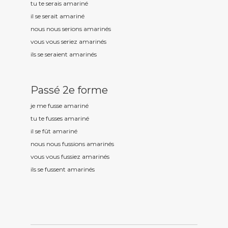
tu te serais amarin
é
il se serait amarin
é
nous nous serions amarin
és
vous vous seriez amarin
és
ils se seraient amarin
és
Passé 2e forme
je me fusse amarin
é
tu te fusses amarin
é
il se fût amarin
é
nous nous fussions amarin
és
vous vous fussiez amarin
és
ils se fussent amarin
és