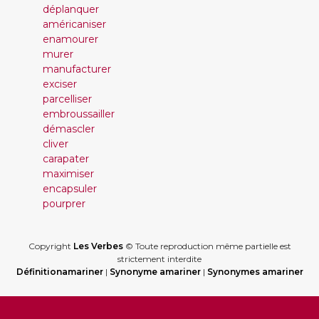
déplanquer
américaniser
enamourer
murer
manufacturer
exciser
parcelliser
embroussailler
démascler
cliver
carapater
maximiser
encapsuler
pourprer
Copyright
Les Verbes
© Toute reproduction même partielle est
strictement interdite
Définitionamariner
|
Synonyme amariner
|
Synonymes amariner