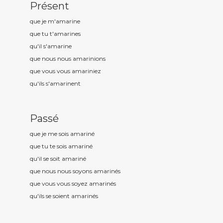
Présent
que je m'amarin
e
que tu t'amarin
es
qu'il s'amarin
e
que nous nous amarin
ions
que vous vous amarin
iez
qu'ils s'amarin
ent
Passé
que je me sois amarin
é
que tu te sois amarin
é
qu'il se soit amarin
é
que nous nous soyons amarin
és
que vous vous soyez amarin
és
qu'ils se soient amarin
és