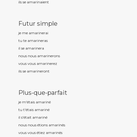
ils se amarin
aient
Futur simple
je me amarin
erai
tu te amarin
eras
il se amarin
era
nous nous amarin
erons
vous vous amarin
erez
ils se amarin
eront
Plus-que-parfait
je m'étais amarin
é
tu t'étais amarin
é
il s'était amarin
é
nous nous étions amarin
és
vous vous étiez amarin
és