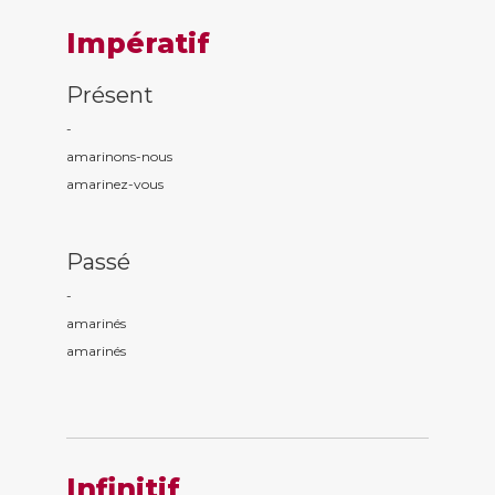
Impératif
Présent
-
amarin
ons
-nous
amarin
ez
-vous
Passé
-
amarin
és
amarin
és
Infinitif