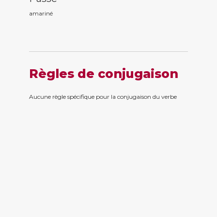
amarin
é
Règles de conjugaison
Aucune règle spécifique pour la conjugaison du verbe