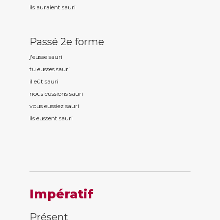
ils auraient saur
i
Passé 2e forme
j'eusse saur
i
tu eusses saur
i
il eût saur
i
nous eussions saur
i
vous eussiez saur
i
ils eussent saur
i
Impératif
Présent