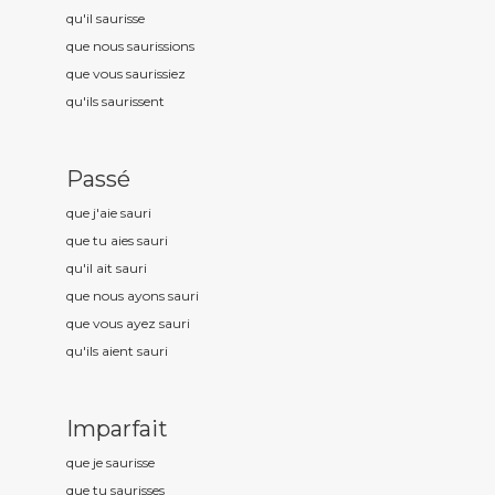
qu'il saur
isse
que nous saur
issions
que vous saur
issiez
qu'ils saur
issent
Passé
que j'aie saur
i
que tu aies saur
i
qu'il ait saur
i
que nous ayons saur
i
que vous ayez saur
i
qu'ils aient saur
i
Imparfait
que je saur
isse
que tu saur
isses