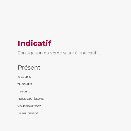
Indicatif
Conjugaison du verbe saurir à l'indicatif ...
Présent
je saur
is
tu saur
is
il saur
it
nous saur
issons
vous saur
issez
ils saur
issent