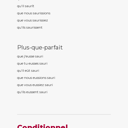
qu'il saur
ît
que nous saur
issions
que vous saur
issiez
qu'ils saur
issent
Plus-que-parfait
que j'eusse saur
i
que tu eusses saur
i
qu'il eût saur
i
que nous eussions saur
i
que vous eussiez saur
i
qu'ils eussent saur
i
Conditionnel