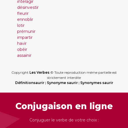
interagir
désinvestir
fleurir
ennoblir
lotir
prémunir
impartir
havir
obéir
assainir
Copyright
Les Verbes
© Toute reproduction même partielle est
strictement interdite
Définitionsaurir
|
Synonyme saurir
|
Synonymes saurir
Conjugaison en ligne
Conjuguer le verbe de votre choix :