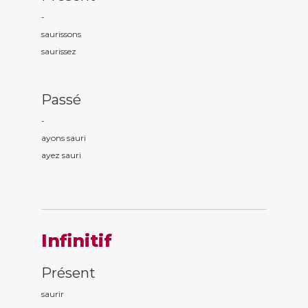
-
saur
issons
saur
issez
Passé
-
ayons saur
i
ayez saur
i
Infinitif
Présent
saurir