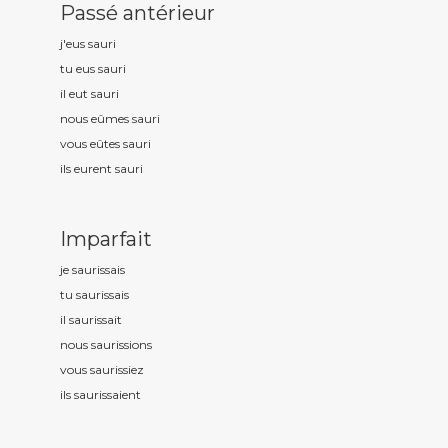
Passé antérieur
j'eus saur
i
tu eus saur
i
il eut saur
i
nous eûmes saur
i
vous eûtes saur
i
ils eurent saur
i
Imparfait
je saur
issais
tu saur
issais
il saur
issait
nous saur
issions
vous saur
issiez
ils saur
issaient