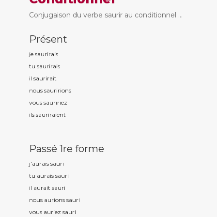
Conjugaison du verbe saurir au conditionnel ...
Présent
je saur
irais
tu saur
irais
il saur
irait
nous saur
irions
vous saur
iriez
ils saur
iraient
Passé 1re forme
j'aurais saur
i
tu aurais saur
i
il aurait saur
i
nous aurions saur
i
vous auriez saur
i