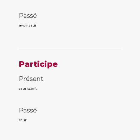
Passé
avoir saur
i
Participe
Présent
saur
issant
Passé
saur
i