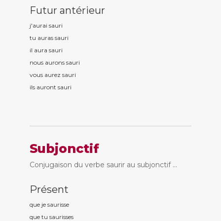
Futur antérieur
j'aurai saur
i
tu auras saur
i
il aura saur
i
nous aurons saur
i
vous aurez saur
i
ils auront saur
i
Subjonctif
Conjugaison du verbe saurir au subjonctif ...
Présent
que je saur
isse
que tu saur
isses