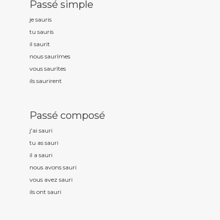
Passé simple
je saur
is
tu saur
is
il saur
it
nous saur
îmes
vous saur
îtes
ils saur
irent
Passé composé
j'ai saur
i
tu as saur
i
il a saur
i
nous avons saur
i
vous avez saur
i
ils ont saur
i