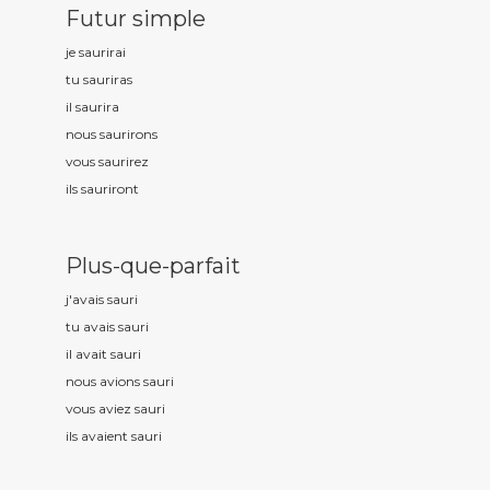
Futur simple
je saur
irai
tu saur
iras
il saur
ira
nous saur
irons
vous saur
irez
ils saur
iront
Plus-que-parfait
j'avais saur
i
tu avais saur
i
il avait saur
i
nous avions saur
i
vous aviez saur
i
ils avaient saur
i