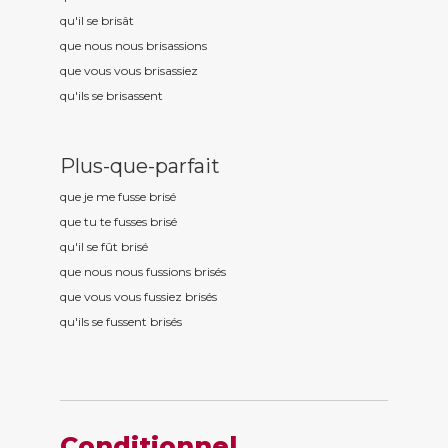
qu'il se bris
ât
que nous nous bris
assions
que vous vous bris
assiez
qu'ils se bris
assent
Plus-que-parfait
que je me fusse bris
é
que tu te fusses bris
é
qu'il se fût bris
é
que nous nous fussions bris
és
que vous vous fussiez bris
és
qu'ils se fussent bris
és
Conditionnel