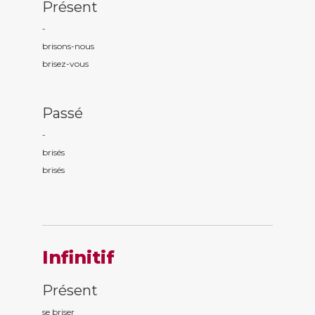
Présent
-
bris
ons
-nous
bris
ez
-vous
Passé
-
bris
és
bris
és
Infinitif
Présent
se briser