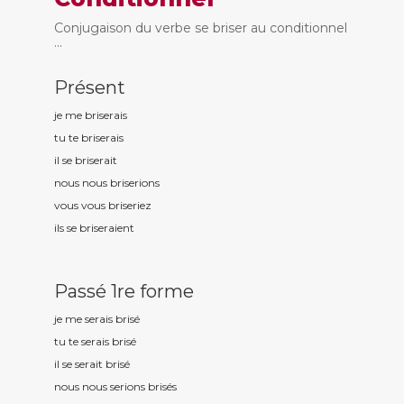
Conjugaison du verbe se briser au conditionnel
...
Présent
je me bris
erais
tu te bris
erais
il se bris
erait
nous nous bris
erions
vous vous bris
eriez
ils se bris
eraient
Passé 1re forme
je me serais bris
é
tu te serais bris
é
il se serait bris
é
nous nous serions bris
és