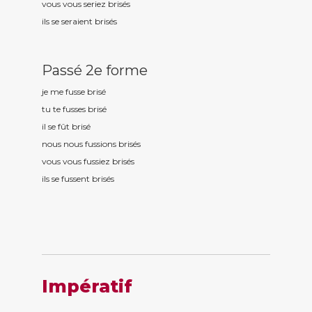
vous vous seriez bris
és
ils se seraient bris
és
Passé 2e forme
je me fusse bris
é
tu te fusses bris
é
il se fût bris
é
nous nous fussions bris
és
vous vous fussiez bris
és
ils se fussent bris
és
Impératif