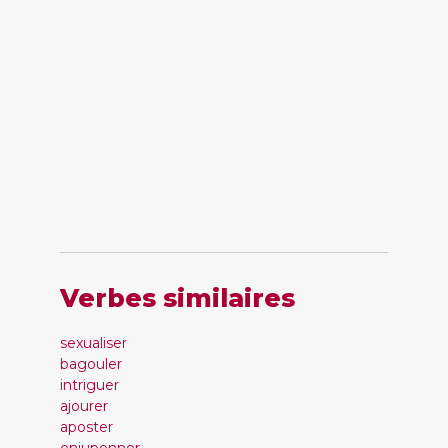
Verbes similaires
sexualiser
bagouler
intriguer
ajourer
aposter