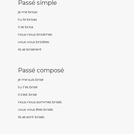
Passé simple
je me bris
ai
tu te bris
as
il se bris
a
nous nous bris
âmes
vous vous bris
âtes
ils se bris
èrent
Passé composé
je me suis bris
é
tu t'es bris
é
il s'est bris
é
nous nous sommes bris
és
vous vous êtes bris
és
ils se sont bris
és