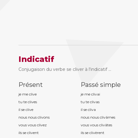
Indicatif
Conjugaison du verbe se cliver à l'indicatif ...
Présent
Passé simple
je me cliv
e
je me cliv
ai
tu te cliv
es
tu te cliv
as
il se cliv
e
il se cliv
a
nous nous cliv
ons
nous nous cliv
âmes
vous vous cliv
ez
vous vous cliv
âtes
ils se cliv
ent
ils se cliv
èrent