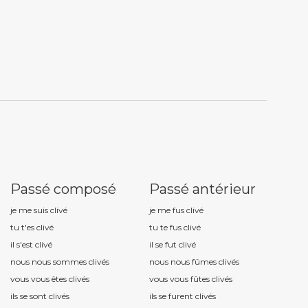
Passé composé
Passé antérieur
je me suis cliv
é
je me fus cliv
é
tu t'es cliv
é
tu te fus cliv
é
il s'est cliv
é
il se fut cliv
é
nous nous sommes cliv
és
nous nous fûmes cliv
és
vous vous êtes cliv
és
vous vous fûtes cliv
és
ils se sont cliv
és
ils se furent cliv
és