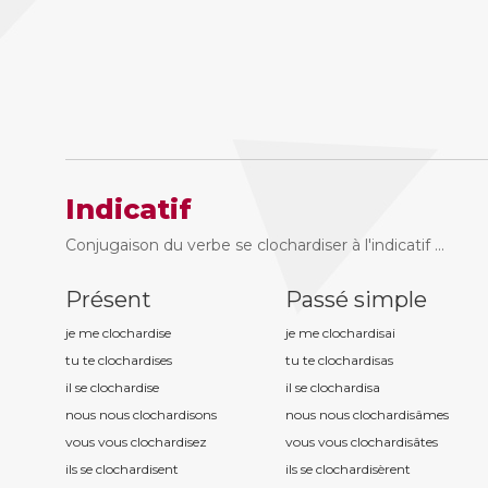
Indicatif
Conjugaison du verbe se clochardiser à l'indicatif ...
Présent
Passé simple
je me clochardis
e
je me clochardis
ai
tu te clochardis
es
tu te clochardis
as
il se clochardis
e
il se clochardis
a
nous nous clochardis
ons
nous nous clochardis
âmes
vous vous clochardis
ez
vous vous clochardis
âtes
ils se clochardis
ent
ils se clochardis
èrent