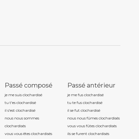
Passé composé
Passé antérieur
je me suis clochardis
é
je me fus clochardis
é
tu t'es clochardis
é
tu te fus clochardis
é
il s'est clochardis
é
il se fut clochardis
é
nous nous sommes
nous nous fûmes clochardis
és
clochardis
és
vous vous fûtes clochardis
és
vous vous êtes clochardis
és
ils se furent clochardis
és