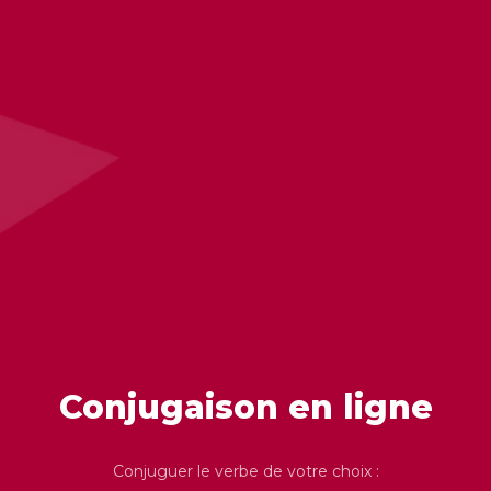
Conjugaison en ligne
Conjuguer le verbe de votre choix :