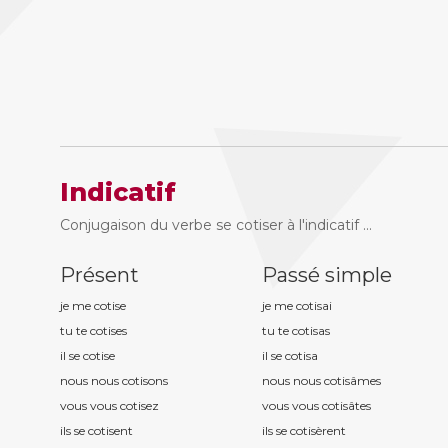
Indicatif
Conjugaison du verbe se cotiser à l'indicatif ...
Présent
Passé simple
je me cotis
e
je me cotis
ai
tu te cotis
es
tu te cotis
as
il se cotis
e
il se cotis
a
nous nous cotis
ons
nous nous cotis
âmes
vous vous cotis
ez
vous vous cotis
âtes
ils se cotis
ent
ils se cotis
èrent