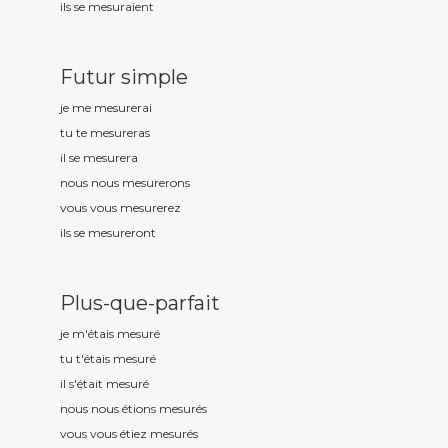
ils se mesur
aient
Futur simple
je me mesur
erai
tu te mesur
eras
il se mesur
era
nous nous mesur
erons
vous vous mesur
erez
ils se mesur
eront
Plus-que-parfait
je m'étais mesur
é
tu t'étais mesur
é
il s'était mesur
é
nous nous étions mesur
és
vous vous étiez mesur
és