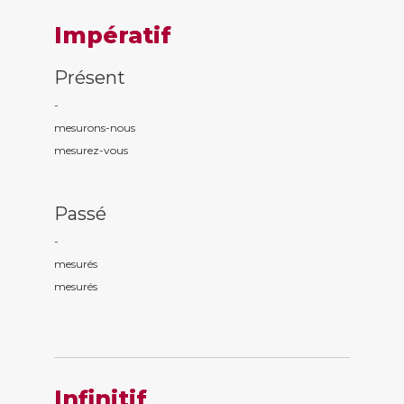
Impératif
Présent
-
mesur
ons
-nous
mesur
ez
-vous
Passé
-
mesur
és
mesur
és
Infinitif