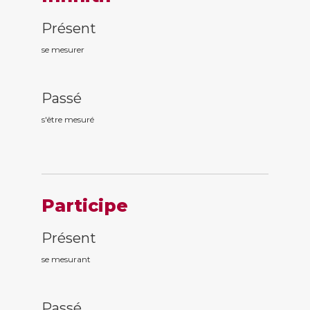
Présent
se mesurer
Passé
s'être mesur
é
Participe
Présent
se mesur
ant
Passé