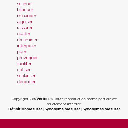
scanner
blinquer
minauder
aiguiser
rassurer
ouater
récriminer
interpoler
puer
provoquer
faciliter
cotiser
scolariser
dérouiller
Copyright
Les Verbes
© Toute reproduction même partielle est
strictement interdite
Définitionmesurer
|
Synonyme mesurer
|
Synonymes mesurer