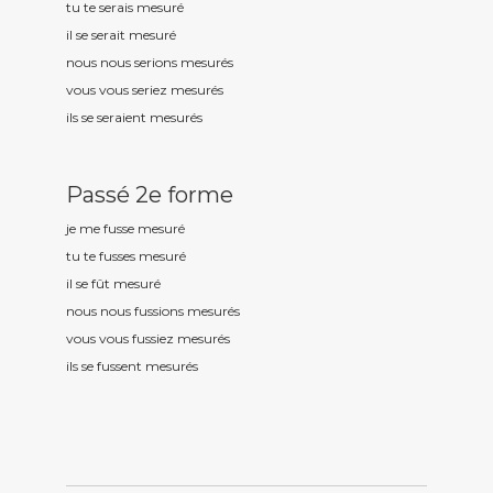
tu te serais mesur
é
il se serait mesur
é
nous nous serions mesur
és
vous vous seriez mesur
és
ils se seraient mesur
és
Passé 2e forme
je me fusse mesur
é
tu te fusses mesur
é
il se fût mesur
é
nous nous fussions mesur
és
vous vous fussiez mesur
és
ils se fussent mesur
és