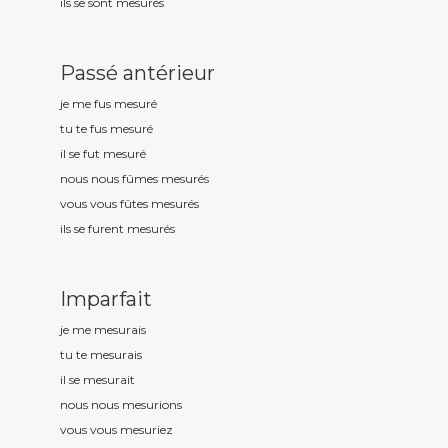
ils se sont mesur
és
Passé antérieur
je me fus mesur
é
tu te fus mesur
é
il se fut mesur
é
nous nous fûmes mesur
és
vous vous fûtes mesur
és
ils se furent mesur
és
Imparfait
je me mesur
ais
tu te mesur
ais
il se mesur
ait
nous nous mesur
ions
vous vous mesur
iez