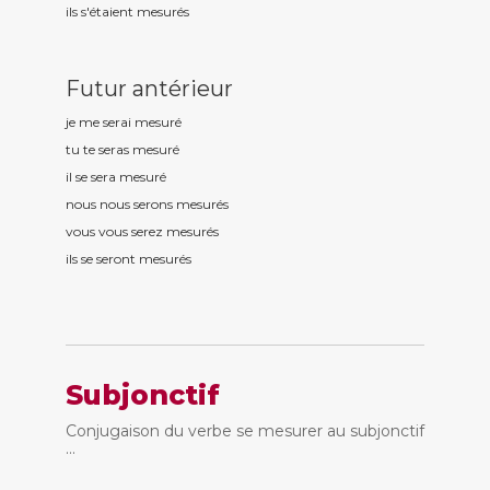
ils s'étaient mesur
és
Futur antérieur
je me serai mesur
é
tu te seras mesur
é
il se sera mesur
é
nous nous serons mesur
és
vous vous serez mesur
és
ils se seront mesur
és
Subjonctif
Conjugaison du verbe se mesurer au subjonctif
...