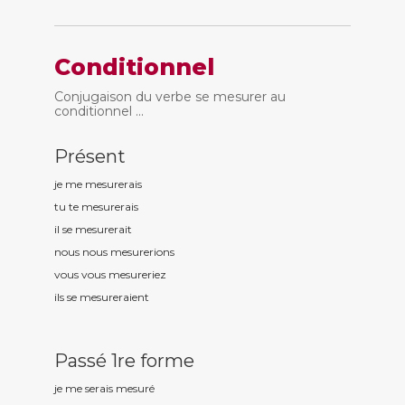
Conditionnel
Conjugaison du verbe se mesurer au
conditionnel ...
Présent
je me mesur
erais
tu te mesur
erais
il se mesur
erait
nous nous mesur
erions
vous vous mesur
eriez
ils se mesur
eraient
Passé 1re forme
je me serais mesur
é