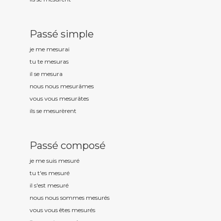
Passé simple
je me mesur
ai
tu te mesur
as
il se mesur
a
nous nous mesur
âmes
vous vous mesur
âtes
ils se mesur
èrent
Passé composé
je me suis mesur
é
tu t'es mesur
é
il s'est mesur
é
nous nous sommes mesur
és
vous vous êtes mesur
és