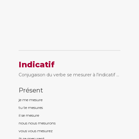
Indicatif
Conjugaison du verbe se mesurer à l'indicatif ...
Présent
je me mesur
e
tu te mesur
es
il se mesur
e
nous nous mesur
ons
vous vous mesur
ez
ils se mesur
ent