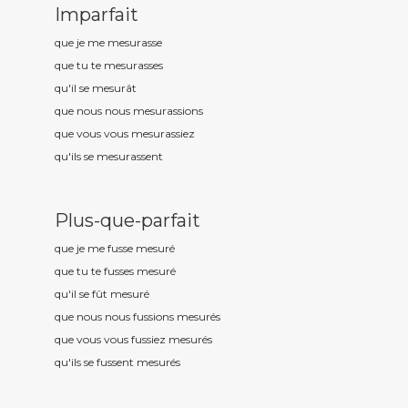
Imparfait
que je me mesur
asse
que tu te mesur
asses
qu'il se mesur
ât
que nous nous mesur
assions
que vous vous mesur
assiez
qu'ils se mesur
assent
Plus-que-parfait
que je me fusse mesur
é
que tu te fusses mesur
é
qu'il se fût mesur
é
que nous nous fussions mesur
és
que vous vous fussiez mesur
és
qu'ils se fussent mesur
és