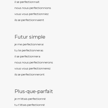
il se perfectionn
ait
nous nous perfectionn
ions
vous vous perfectionn
iez
ils se perfectionn
aient
Futur simple
je me perfectionn
erai
tu te perfectionn
eras
il se perfectionn
era
nous nous perfectionn
erons
vous vous perfectionn
erez
ils se perfectionn
eront
Plus-que-parfait
je m'étais perfectionn
é
tu t'étais perfectionn
é