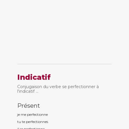
Indicatif
Conjugaison du verbe se perfectionner à
l'indicatif ...
Présent
je me perfectionn
e
tu te perfectionn
es
il se perfectionn
e