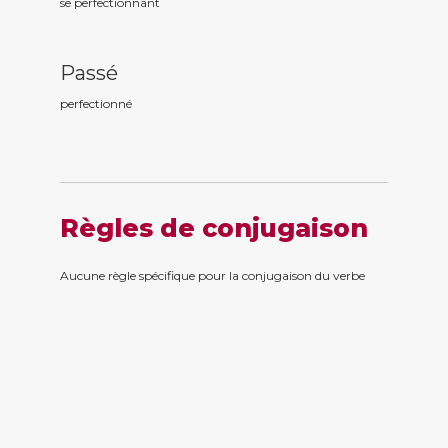
se perfectionn
ant
Passé
perfectionn
é
Règles de conjugaison
Aucune règle spécifique pour la conjugaison du verbe