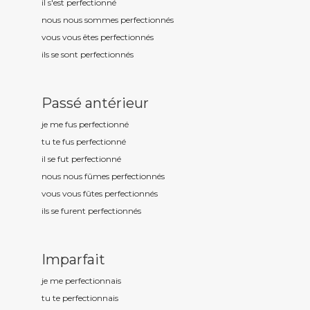
il s'est perfectionn
é
nous nous sommes perfectionn
és
vous vous êtes perfectionn
és
ils se sont perfectionn
és
Passé antérieur
je me fus perfectionn
é
tu te fus perfectionn
é
il se fut perfectionn
é
nous nous fûmes perfectionn
és
vous vous fûtes perfectionn
és
ils se furent perfectionn
és
Imparfait
je me perfectionn
ais
tu te perfectionn
ais