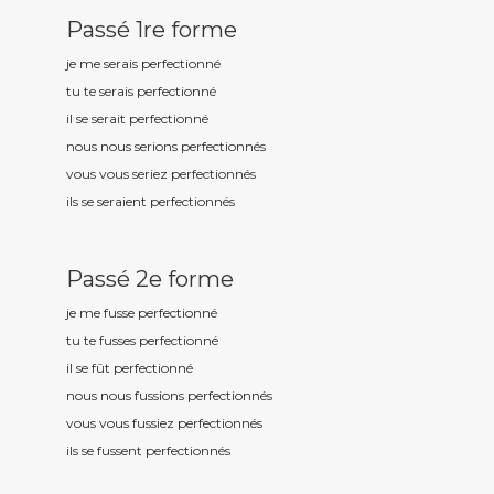
Passé 1re forme
je me serais perfectionn
é
tu te serais perfectionn
é
il se serait perfectionn
é
nous nous serions perfectionn
és
vous vous seriez perfectionn
és
ils se seraient perfectionn
és
Passé 2e forme
je me fusse perfectionn
é
tu te fusses perfectionn
é
il se fût perfectionn
é
nous nous fussions perfectionn
és
vous vous fussiez perfectionn
és
ils se fussent perfectionn
és