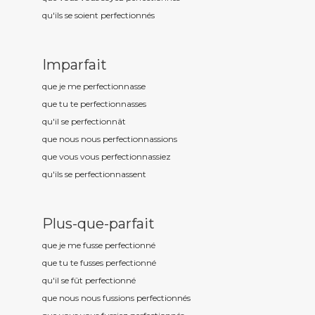
qu'ils se soient perfectionn
és
Imparfait
que je me perfectionn
asse
que tu te perfectionn
asses
qu'il se perfectionn
ât
que nous nous perfectionn
assions
que vous vous perfectionn
assiez
qu'ils se perfectionn
assent
Plus-que-parfait
que je me fusse perfectionn
é
que tu te fusses perfectionn
é
qu'il se fût perfectionn
é
que nous nous fussions perfectionn
és