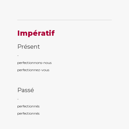
Impératif
Présent
-
perfectionn
ons
-nous
perfectionn
ez
-vous
Passé
-
perfectionn
és
perfectionn
és