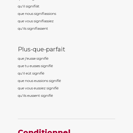
qu'il signifi
ât
que nous signifi
assions
que vous signifi
assiez
qu'ils signifi
assent
Plus-que-parfait
que j'eusse signifi
é
que tu eusses signifi
é
qu'il eût signifi
é
que nous eussions signifi
é
que vous eussiez signifi
é
qu'ils eussent signifi
é
Conditionnel