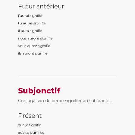
Futur antérieur
j'aurai signifi
é
tu auras signifi
é
il aura signifi
é
nous aurons signifi
é
vous aurez signifi
é
ils auront signifi
é
Subjonctif
Conjugaison du verbe signifier au subjonctif ...
Présent
que je signifi
e
que tu signifi
es