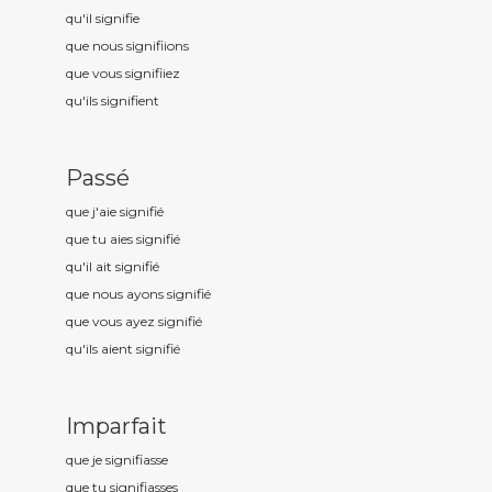
qu'il signifi
e
que nous signifi
ions
que vous signifi
iez
qu'ils signifi
ent
Passé
que j'aie signifi
é
que tu aies signifi
é
qu'il ait signifi
é
que nous ayons signifi
é
que vous ayez signifi
é
qu'ils aient signifi
é
Imparfait
que je signifi
asse
que tu signifi
asses