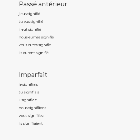
Passé antérieur
j'eus signifi
é
tu eus signifi
é
il eut signifi
é
nous eûmes signifi
é
vous eûtes signifi
é
ils eurent signifi
é
Imparfait
je signifi
ais
tu signifi
ais
il signifi
ait
nous signifi
ions
vous signifi
iez
ils signifi
aient