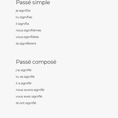
Passé simple
je signifi
ai
tu signifi
as
il signifi
a
nous signifi
âmes
vous signifi
âtes
ils signifi
èrent
Passé composé
j'ai signifi
é
tu as signifi
é
il a signifi
é
nous avons signifi
é
vous avez signifi
é
ils ont signifi
é