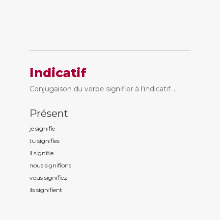
Indicatif
Conjugaison du verbe signifier à l'indicatif ...
Présent
je signifi
e
tu signifi
es
il signifi
e
nous signifi
ons
vous signifi
ez
ils signifi
ent