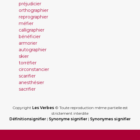
préjudicier
orthographier
reprographier
méfier
calligraphier
bénéficier
armorier
autographier
skier
torréfier
circonstancier
scarifier
anesthésier
sacrifier
Copyright
Les Verbes
© Toute reproduction même partielle est
strictement interdite
Définitionsignifier
|
Synonyme signifier
|
Synonymes signifier