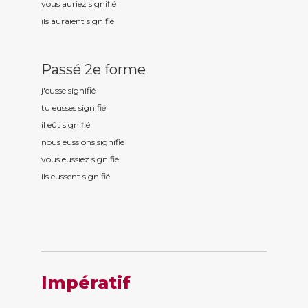
vous auriez signifi
é
ils auraient signifi
é
Passé 2e forme
j'eusse signifi
é
tu eusses signifi
é
il eût signifi
é
nous eussions signifi
é
vous eussiez signifi
é
ils eussent signifi
é
Impératif