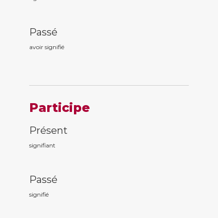
Passé
avoir signifi
é
Participe
Présent
signifi
ant
Passé
signifi
é