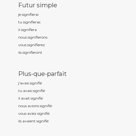
Futur simple
je signifi
erai
tu signifi
eras
il signifi
era
nous signifi
erons
vous signifi
erez
ils signifi
eront
Plus-que-parfait
j'avais signifi
é
tu avais signifi
é
il avait signifi
é
nous avions signifi
é
vous aviez signifi
é
ils avaient signifi
é