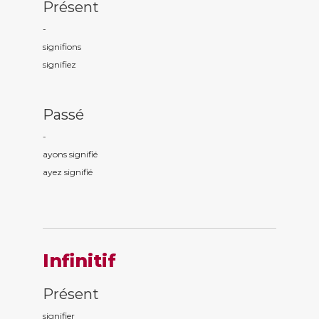
Présent
-
signifi
ons
signifi
ez
Passé
-
ayons signifi
é
ayez signifi
é
Infinitif
Présent
signifier