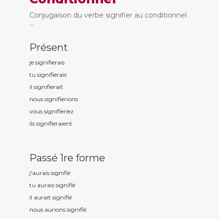
Conjugaison du verbe signifier au conditionnel
...
Présent
je signifi
erais
tu signifi
erais
il signifi
erait
nous signifi
erions
vous signifi
eriez
ils signifi
eraient
Passé 1re forme
j'aurais signifi
é
tu aurais signifi
é
il aurait signifi
é
nous aurions signifi
é