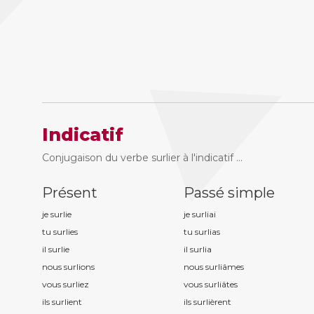
Indicatif
Conjugaison du verbe surlier à l'indicatif ...
Présent
Passé simple
je surli
e
je surli
ai
tu surli
es
tu surli
as
il surli
e
il surli
a
nous surli
ons
nous surli
âmes
vous surli
ez
vous surli
âtes
ils surli
ent
ils surli
èrent