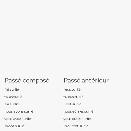
Passé composé
Passé antérieur
j'ai surli
é
j'eus surli
é
tu as surli
é
tu eus surli
é
il a surli
é
il eut surli
é
nous avons surli
é
nous eûmes surli
é
vous avez surli
é
vous eûtes surli
é
ils ont surli
é
ils eurent surli
é