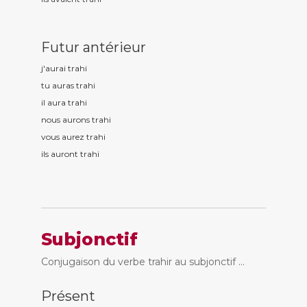
Futur antérieur
j'aurai trah
i
tu auras trah
i
il aura trah
i
nous aurons trah
i
vous aurez trah
i
ils auront trah
i
Subjonctif
Conjugaison du verbe trahir au subjonctif ...
Présent