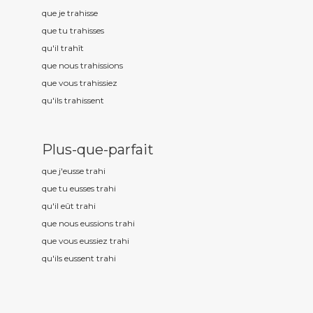
que je trah
isse
que tu trah
isses
qu'il trah
ît
que nous trah
issions
que vous trah
issiez
qu'ils trah
issent
Plus-que-parfait
que j'eusse trah
i
que tu eusses trah
i
qu'il eût trah
i
que nous eussions trah
i
que vous eussiez trah
i
qu'ils eussent trah
i