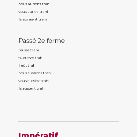
nous aurions trah
i
vous auriez trah
i
ils auraient trah
i
Passé 2e forme
j'eusse trah
i
tu eusses trah
i
il eût trah
i
nous eussions trah
i
vous eussiez trah
i
ils eussent trah
i
Impératif