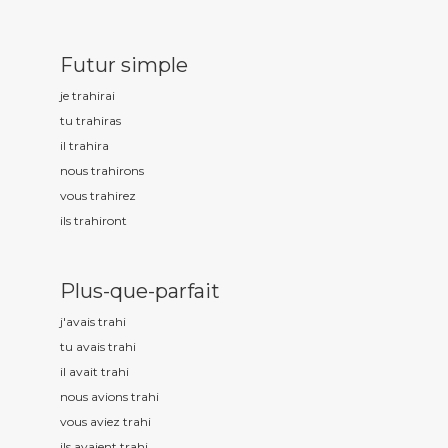
Futur simple
je trah
irai
tu trah
iras
il trah
ira
nous trah
irons
vous trah
irez
ils trah
iront
Plus-que-parfait
j'avais trah
i
tu avais trah
i
il avait trah
i
nous avions trah
i
vous aviez trah
i
ils avaient trah
i