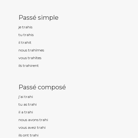
Passé simple
je trah
is
tu trah
is
il trah
it
nous trah
îmes
vous trah
îtes
ils trah
irent
Passé composé
j'ai trah
i
tu as trah
i
il a trah
i
nous avons trah
i
vous avez trah
i
ils ont trah
i