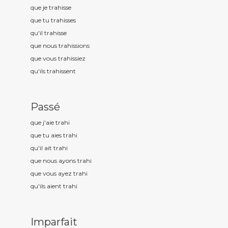
que je trah
isse
que tu trah
isses
qu'il trah
isse
que nous trah
issions
que vous trah
issiez
qu'ils trah
issent
Passé
que j'aie trah
i
que tu aies trah
i
qu'il ait trah
i
que nous ayons trah
i
que vous ayez trah
i
qu'ils aient trah
i
Imparfait