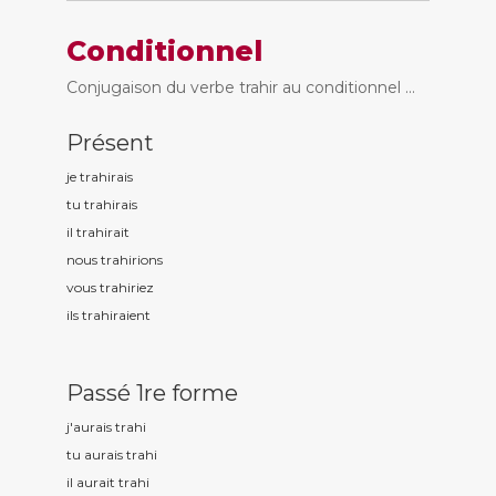
Conditionnel
Conjugaison du verbe trahir au conditionnel ...
Présent
je trah
irais
tu trah
irais
il trah
irait
nous trah
irions
vous trah
iriez
ils trah
iraient
Passé 1re forme
j'aurais trah
i
tu aurais trah
i
il aurait trah
i