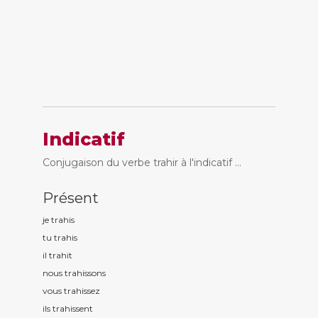
Indicatif
Conjugaison du verbe trahir à l'indicatif ...
Présent
je trah
is
tu trah
is
il trah
it
nous trah
issons
vous trah
issez
ils trah
issent