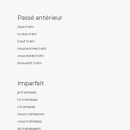
Passé antérieur
j'eus trah
i
tu eus trah
i
il eut trah
i
nous eûmes trah
i
vous eûtes trah
i
ils eurent trah
i
Imparfait
je trah
issais
tu trah
issais
il trah
issait
nous trah
issions
vous trah
issiez
ils trah
issaient