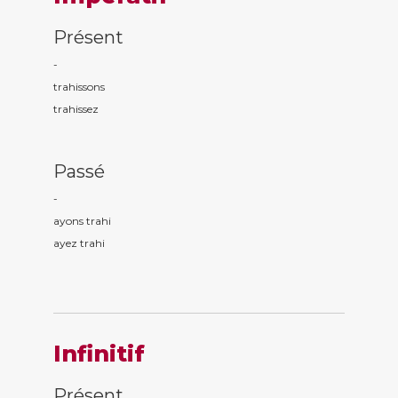
Présent
-
trah
issons
trah
issez
Passé
-
ayons trah
i
ayez trah
i
Infinitif
Présent