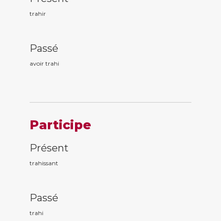
trahir
Passé
avoir trah
i
Participe
Présent
trah
issant
Passé
trah
i