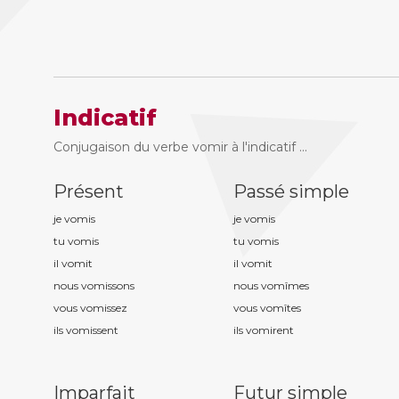
Indicatif
Conjugaison du verbe vomir à l'indicatif ...
Présent
Passé simple
je vom
is
je vom
is
tu vom
is
tu vom
is
il vom
it
il vom
it
nous vom
issons
nous vom
îmes
vous vom
issez
vous vom
îtes
ils vom
issent
ils vom
irent
Imparfait
Futur simple