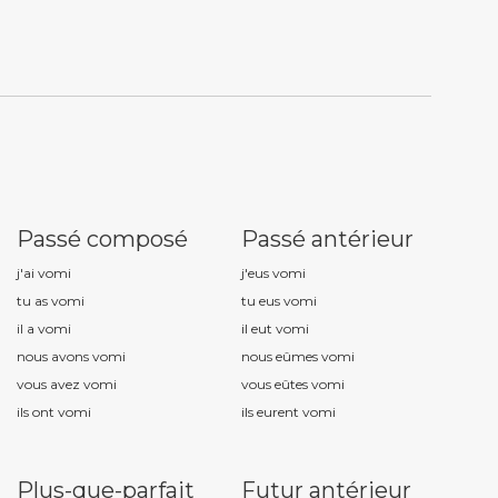
Passé composé
Passé antérieur
j'ai vom
i
j'eus vom
i
tu as vom
i
tu eus vom
i
il a vom
i
il eut vom
i
nous avons vom
i
nous eûmes vom
i
vous avez vom
i
vous eûtes vom
i
ils ont vom
i
ils eurent vom
i
Plus-que-parfait
Futur antérieur