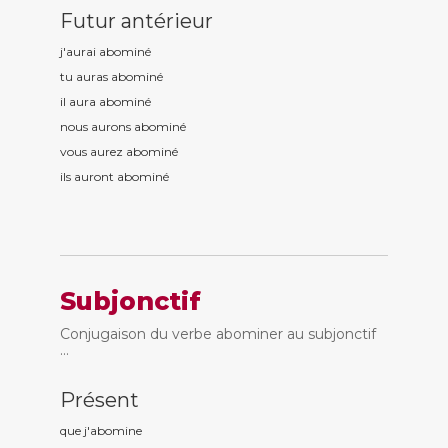
Futur antérieur
j'aurai abomin
é
tu auras abomin
é
il aura abomin
é
nous aurons abomin
é
vous aurez abomin
é
ils auront abomin
é
Subjonctif
Conjugaison du verbe abominer au subjonctif
...
Présent
que j'abomin
e