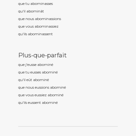
que tu abomin
asses
qu'il abomin
ât
que nous abomin
assions
que vous abomin
assiez
qu'ils abomin
assent
Plus-que-parfait
que j'eusse abomin
é
que tu eusses abomin
é
qu'il eût abomin
é
que nous eussions abomin
é
que vous eussiez abomin
é
qu'ils eussent abomin
é