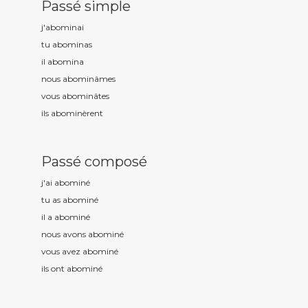
Passé simple
j'abomin
ai
tu abomin
as
il abomin
a
nous abomin
âmes
vous abomin
âtes
ils abomin
èrent
Passé composé
j'ai abomin
é
tu as abomin
é
il a abomin
é
nous avons abomin
é
vous avez abomin
é
ils ont abomin
é