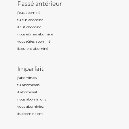
Passé antérieur
j'eus abomin
é
tu eus abomin
é
il eut abomin
é
nous eûmes abomin
é
vous eûtes abomin
é
ils eurent abomin
é
Imparfait
j'abomin
ais
tu abomin
ais
il abomin
ait
nous abomin
ions
vous abomin
iez
ils abomin
aient