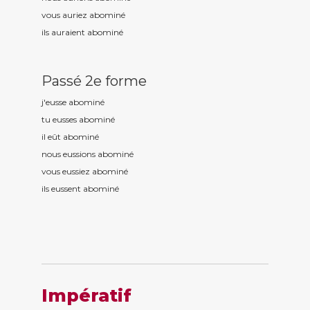
vous auriez abomin
é
ils auraient abomin
é
Passé 2e forme
j'eusse abomin
é
tu eusses abomin
é
il eût abomin
é
nous eussions abomin
é
vous eussiez abomin
é
ils eussent abomin
é
Impératif