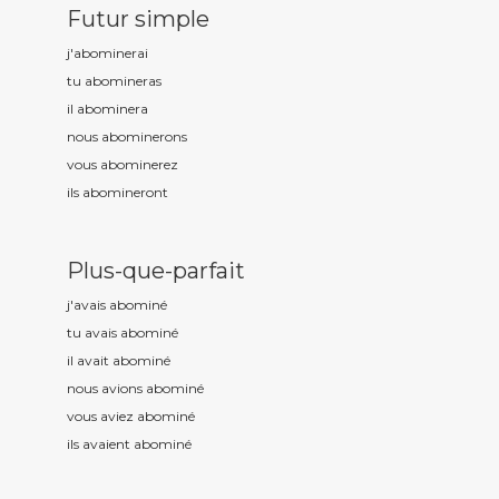
Futur simple
j'abomin
erai
tu abomin
eras
il abomin
era
nous abomin
erons
vous abomin
erez
ils abomin
eront
Plus-que-parfait
j'avais abomin
é
tu avais abomin
é
il avait abomin
é
nous avions abomin
é
vous aviez abomin
é
ils avaient abomin
é