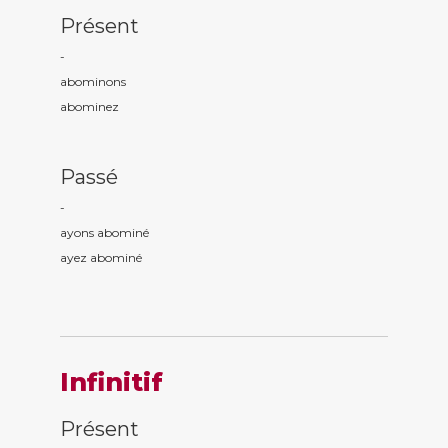
Présent
-
abomin
ons
abomin
ez
Passé
-
ayons abomin
é
ayez abomin
é
Infinitif
Présent