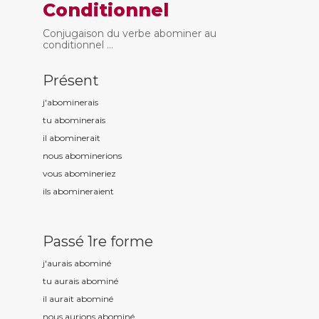
Conditionnel
Conjugaison du verbe abominer au
conditionnel ...
Présent
j'abomin
erais
tu abomin
erais
il abomin
erait
nous abomin
erions
vous abomin
eriez
ils abomin
eraient
Passé 1re forme
j'aurais abomin
é
tu aurais abomin
é
il aurait abomin
é
nous aurions abomin
é