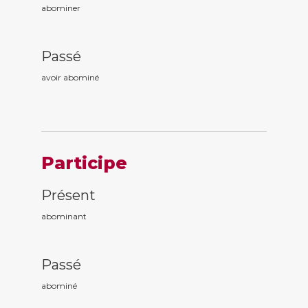
abominer
Passé
avoir abomin
é
Participe
Présent
abomin
ant
Passé
abomin
é