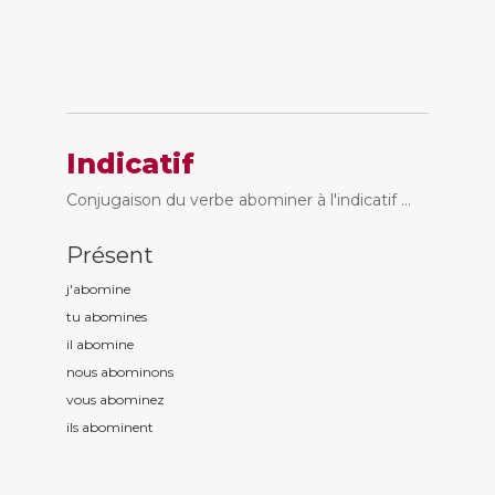
Indicatif
Conjugaison du verbe abominer à l'indicatif ...
Présent
j'abomin
e
tu abomin
es
il abomin
e
nous abomin
ons
vous abomin
ez
ils abomin
ent