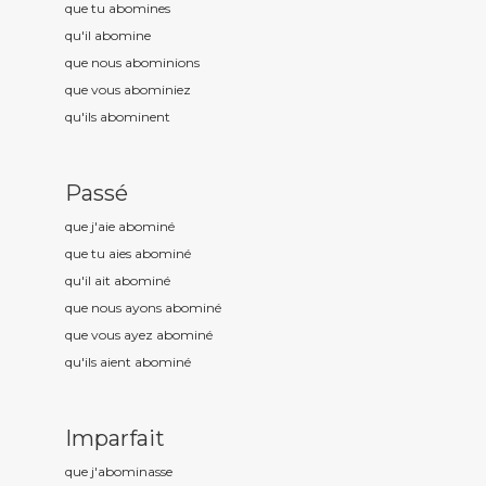
que tu abomin
es
qu'il abomin
e
que nous abomin
ions
que vous abomin
iez
qu'ils abomin
ent
Passé
que j'aie abomin
é
que tu aies abomin
é
qu'il ait abomin
é
que nous ayons abomin
é
que vous ayez abomin
é
qu'ils aient abomin
é
Imparfait
que j'abomin
asse