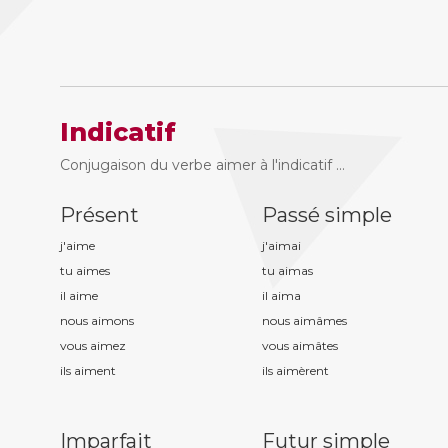
Indicatif
Conjugaison du verbe aimer à l'indicatif ...
Présent
Passé simple
j'aim
e
j'aim
ai
tu aim
es
tu aim
as
il aim
e
il aim
a
nous aim
ons
nous aim
âmes
vous aim
ez
vous aim
âtes
ils aim
ent
ils aim
èrent
Imparfait
Futur simple