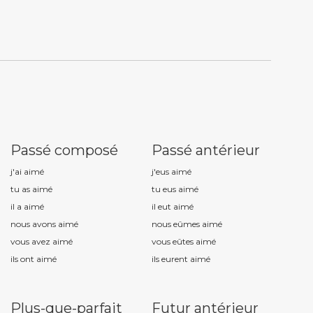
Passé composé
Passé antérieur
j'ai aim
é
j'eus aim
é
tu as aim
é
tu eus aim
é
il a aim
é
il eut aim
é
nous avons aim
é
nous eûmes aim
é
vous avez aim
é
vous eûtes aim
é
ils ont aim
é
ils eurent aim
é
Plus-que-parfait
Futur antérieur