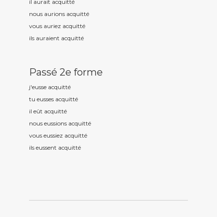
il aurait acquitt
é
nous aurions acquitt
é
vous auriez acquitt
é
ils auraient acquitt
é
Passé 2e forme
j'eusse acquitt
é
tu eusses acquitt
é
il eût acquitt
é
nous eussions acquitt
é
vous eussiez acquitt
é
ils eussent acquitt
é