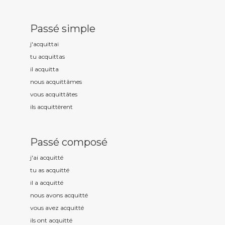
Passé simple
j'acquitt
ai
tu acquitt
as
il acquitt
a
nous acquitt
âmes
vous acquitt
âtes
ils acquitt
èrent
Passé composé
j'ai acquitt
é
tu as acquitt
é
il a acquitt
é
nous avons acquitt
é
vous avez acquitt
é
ils ont acquitt
é