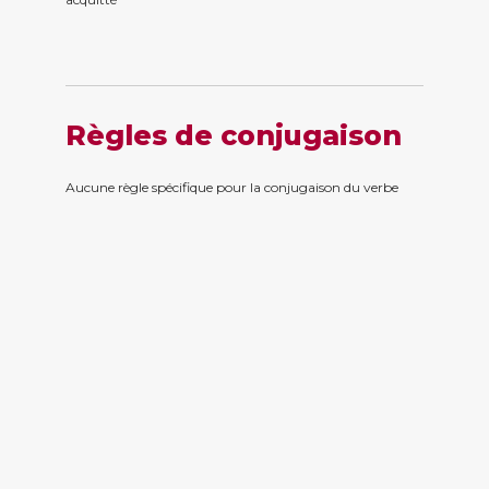
Règles de conjugaison
Aucune règle spécifique pour la conjugaison du verbe