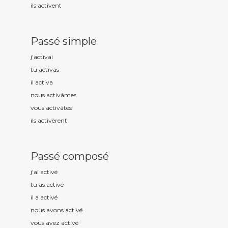
ils activ
ent
Passé simple
j'activ
ai
tu activ
as
il activ
a
nous activ
âmes
vous activ
âtes
ils activ
èrent
Passé composé
j'ai activ
é
tu as activ
é
il a activ
é
nous avons activ
é
vous avez activ
é