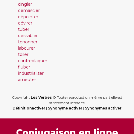
cingler
démascler
dépointer
dévirer
tuber
dessabler
tenonner
labourer
toiler
contreplaquer
fluber
industrialiser
ameuter
Copyright
Les Verbes
© Toute reproduction même partielle est
strictement interdite
Définitionactiver
|
Synonyme activer
|
Synonymes activer
Conjugaison en ligne