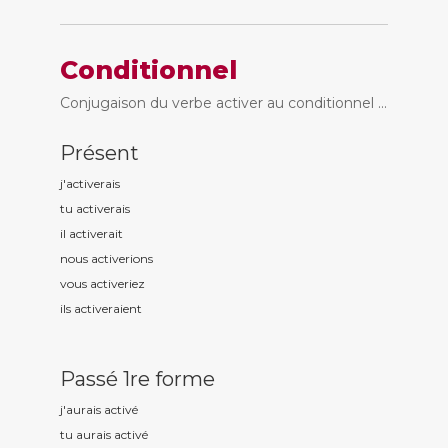
Conditionnel
Conjugaison du verbe activer au conditionnel ...
Présent
j'activ
erais
tu activ
erais
il activ
erait
nous activ
erions
vous activ
eriez
ils activ
eraient
Passé 1re forme
j'aurais activ
é
tu aurais activ
é