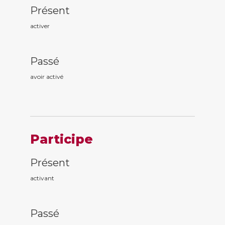
Présent
activer
Passé
avoir activ
é
Participe
Présent
activ
ant
Passé