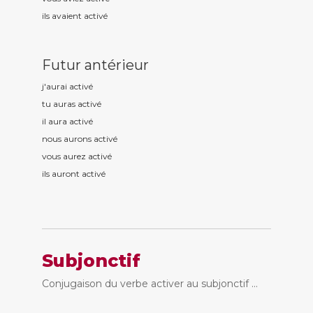
ils avaient activ
é
Futur antérieur
j'aurai activ
é
tu auras activ
é
il aura activ
é
nous aurons activ
é
vous aurez activ
é
ils auront activ
é
Subjonctif
Conjugaison du verbe activer au subjonctif ...