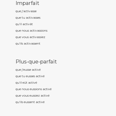
Imparfait
que j'activ
asse
que tu activ
asses
qu'il activ
ât
que nous activ
assions
que vous activ
assiez
qu'ils activ
assent
Plus-que-parfait
que j'eusse activ
é
que tu eusses activ
é
qu'il eût activ
é
que nous eussions activ
é
que vous eussiez activ
é
qu'ils eussent activ
é