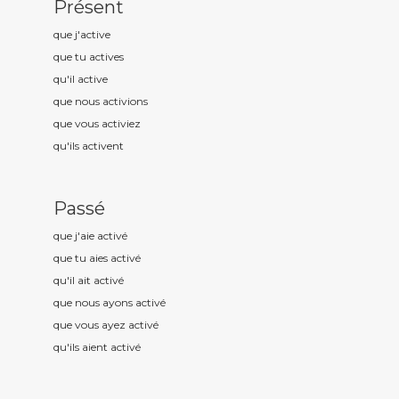
Présent
que j'activ
e
que tu activ
es
qu'il activ
e
que nous activ
ions
que vous activ
iez
qu'ils activ
ent
Passé
que j'aie activ
é
que tu aies activ
é
qu'il ait activ
é
que nous ayons activ
é
que vous ayez activ
é
qu'ils aient activ
é