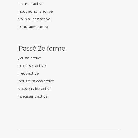
il aurait activ
é
nous aurions activ
é
vous auriez activ
é
ils auraient activ
é
Passé 2e forme
j'eusse activ
é
tu eusses activ
é
il eût activ
é
nous eussions activ
é
vous eussiez activ
é
ils eussent activ
é