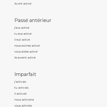
ils ont activ
é
Passé antérieur
j'eus activ
é
tu eus activ
é
il eut activ
é
nous eûmes activ
é
vous eûtes activ
é
ils eurent activ
é
Imparfait
j'activ
ais
tu activ
ais
il activ
ait
nous activ
ions
vous activ
iez