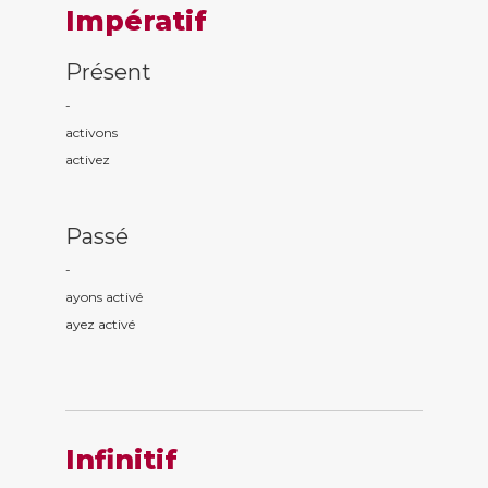
Impératif
Présent
-
activ
ons
activ
ez
Passé
-
ayons activ
é
ayez activ
é
Infinitif