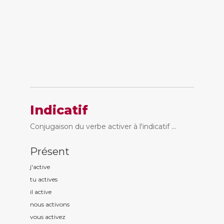
Indicatif
Conjugaison du verbe activer à l'indicatif ...
Présent
j'activ
e
tu activ
es
il activ
e
nous activ
ons
vous activ
ez