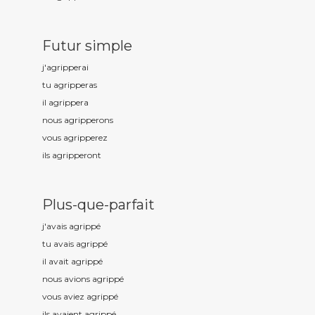
Futur simple
j'agripp
erai
tu agripp
eras
il agripp
era
nous agripp
erons
vous agripp
erez
ils agripp
eront
Plus-que-parfait
j'avais agripp
é
tu avais agripp
é
il avait agripp
é
nous avions agripp
é
vous aviez agripp
é
ils avaient agripp
é