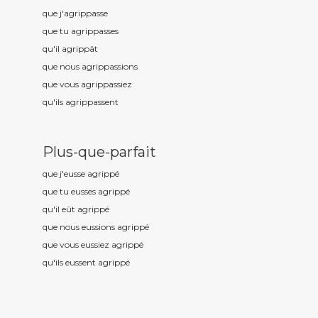
que j'agripp
asse
que tu agripp
asses
qu'il agripp
ât
que nous agripp
assions
que vous agripp
assiez
qu'ils agripp
assent
Plus-que-parfait
que j'eusse agripp
é
que tu eusses agripp
é
qu'il eût agripp
é
que nous eussions agripp
é
que vous eussiez agripp
é
qu'ils eussent agripp
é