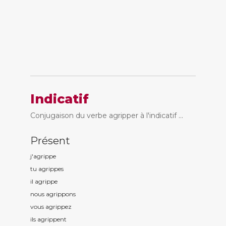
Indicatif
Conjugaison du verbe agripper à l'indicatif ...
Présent
j'agripp
e
tu agripp
es
il agripp
e
nous agripp
ons
vous agripp
ez
ils agripp
ent