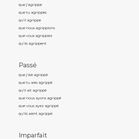
que j'agripp
e
que tu agripp
es
qu'il agripp
e
que nous agripp
ions
que vous agripp
iez
qu'ils agripp
ent
Passé
que j'aie agripp
é
que tu aies agripp
é
qu'il ait agripp
é
que nous ayons agripp
é
que vous ayez agripp
é
qu'ils aient agripp
é
Imparfait