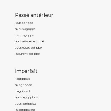
Passé antérieur
j'eus agripp
é
tu eus agripp
é
il eut agripp
é
nous eûmes agripp
é
vous eûtes agripp
é
ils eurent agripp
é
Imparfait
j'agripp
ais
tu agripp
ais
il agripp
ait
nous agripp
ions
vous agripp
iez
ils agripp
aient