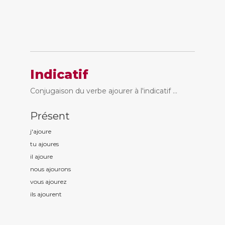
Indicatif
Conjugaison du verbe ajourer à l'indicatif ...
Présent
j'ajour
e
tu ajour
es
il ajour
e
nous ajour
ons
vous ajour
ez
ils ajour
ent