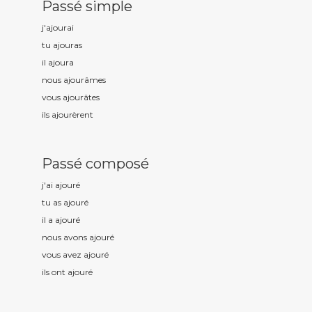
Passé simple
j'ajour
ai
tu ajour
as
il ajour
a
nous ajour
âmes
vous ajour
âtes
ils ajour
èrent
Passé composé
j'ai ajour
é
tu as ajour
é
il a ajour
é
nous avons ajour
é
vous avez ajour
é
ils ont ajour
é