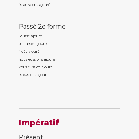
ils auraient ajour
é
Passé 2e forme
j'eusse ajour
é
tu eusses ajour
é
il eût ajour
é
nous eussions ajour
é
vous eussiez ajour
é
ils eussent ajour
é
Impératif
Présent