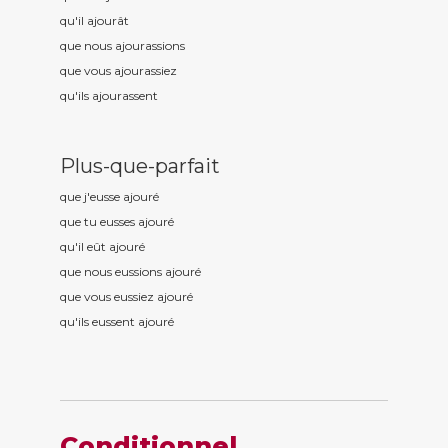
qu'il ajour
ât
que nous ajour
assions
que vous ajour
assiez
qu'ils ajour
assent
Plus-que-parfait
que j'eusse ajour
é
que tu eusses ajour
é
qu'il eût ajour
é
que nous eussions ajour
é
que vous eussiez ajour
é
qu'ils eussent ajour
é
Conditionnel