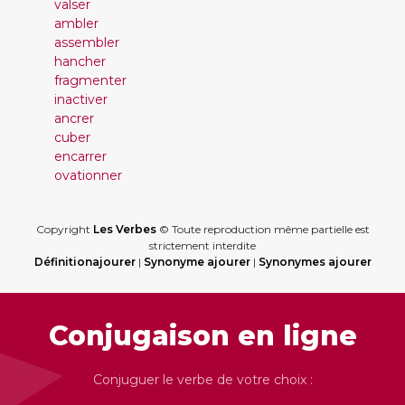
valser
ambler
assembler
hancher
fragmenter
inactiver
ancrer
cuber
encarrer
ovationner
Copyright
Les Verbes
© Toute reproduction même partielle est
strictement interdite
Définitionajourer
|
Synonyme ajourer
|
Synonymes ajourer
Conjugaison en ligne
Conjuguer le verbe de votre choix :