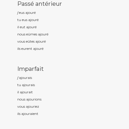
Passé antérieur
j'eus ajour
é
tu eus ajour
é
il eut ajour
é
nous eûmes ajour
é
vous eûtes ajour
é
ils eurent ajour
é
Imparfait
j'ajour
ais
tu ajour
ais
il ajour
ait
nous ajour
ions
vous ajour
iez
ils ajour
aient