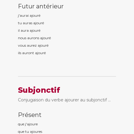
Futur antérieur
j'aurai ajour
é
tu auras ajour
é
il aura ajour
é
nous aurons ajour
é
vous aurez ajour
é
ils auront ajour
é
Subjonctif
Conjugaison du verbe ajourer au subjonctif ...
Présent
que j'ajour
e
que tu ajour
es