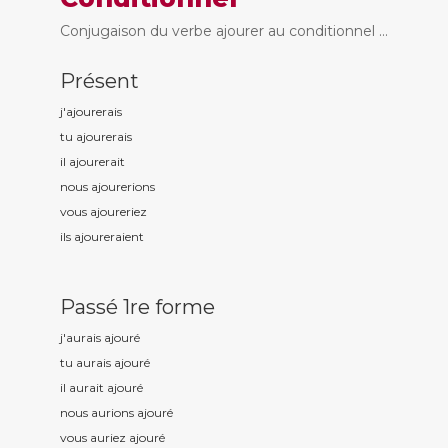
Conjugaison du verbe ajourer au conditionnel ...
Présent
j'ajour
erais
tu ajour
erais
il ajour
erait
nous ajour
erions
vous ajour
eriez
ils ajour
eraient
Passé 1re forme
j'aurais ajour
é
tu aurais ajour
é
il aurait ajour
é
nous aurions ajour
é
vous auriez ajour
é