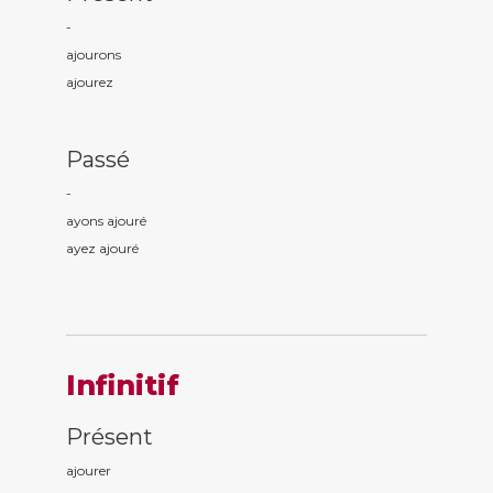
-
ajour
ons
ajour
ez
Passé
-
ayons ajour
é
ayez ajour
é
Infinitif
Présent
ajourer