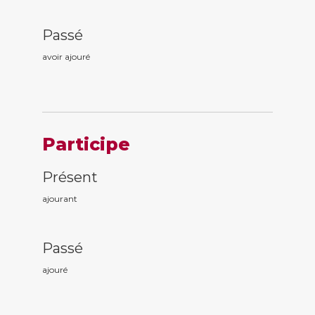
Passé
avoir ajour
é
Participe
Présent
ajour
ant
Passé
ajour
é