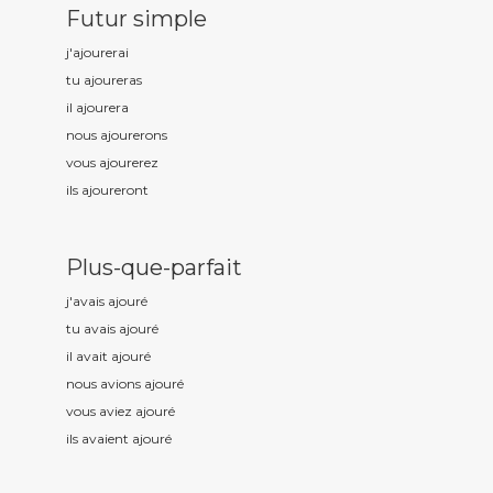
Futur simple
j'ajour
erai
tu ajour
eras
il ajour
era
nous ajour
erons
vous ajour
erez
ils ajour
eront
Plus-que-parfait
j'avais ajour
é
tu avais ajour
é
il avait ajour
é
nous avions ajour
é
vous aviez ajour
é
ils avaient ajour
é