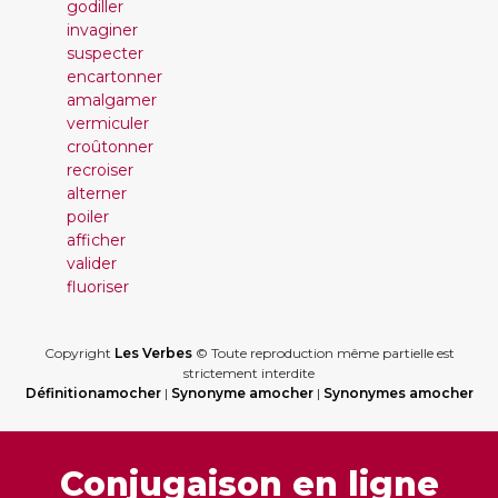
godiller
invaginer
suspecter
encartonner
amalgamer
vermiculer
croûtonner
recroiser
alterner
poiler
afficher
valider
fluoriser
Copyright
Les Verbes
© Toute reproduction même partielle est
strictement interdite
Définitionamocher
|
Synonyme amocher
|
Synonymes amocher
Conjugaison en ligne