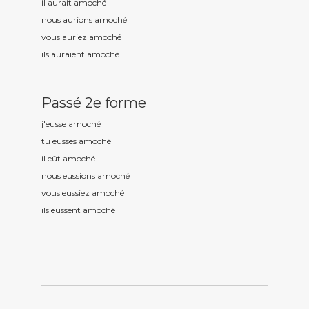
il aurait amoch
é
nous aurions amoch
é
vous auriez amoch
é
ils auraient amoch
é
Passé 2e forme
j'eusse amoch
é
tu eusses amoch
é
il eût amoch
é
nous eussions amoch
é
vous eussiez amoch
é
ils eussent amoch
é