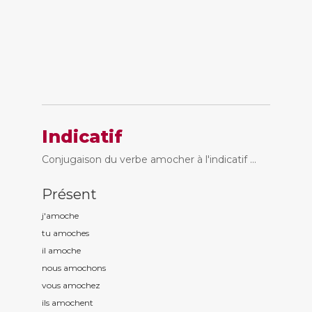
Indicatif
Conjugaison du verbe amocher à l'indicatif ...
Présent
j'amoch
e
tu amoch
es
il amoch
e
nous amoch
ons
vous amoch
ez
ils amoch
ent