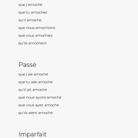
que j'amoch
e
que tu amoch
es
qu'il amoch
e
que nous amoch
ions
que vous amoch
iez
qu'ils amoch
ent
Passé
que j'aie amoch
é
que tu aies amoch
é
qu'il ait amoch
é
que nous ayons amoch
é
que vous ayez amoch
é
qu'ils aient amoch
é
Imparfait