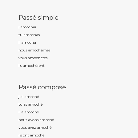
Passé simple
j'amoch
ai
tu amoch
as
il amoch
a
nous amoch
âmes
vous amoch
âtes
ils amoch
èrent
Passé composé
j'ai amoch
é
tu as amoch
é
il a amoch
é
nous avons amoch
é
vous avez amoch
é
ils ont amoch
é