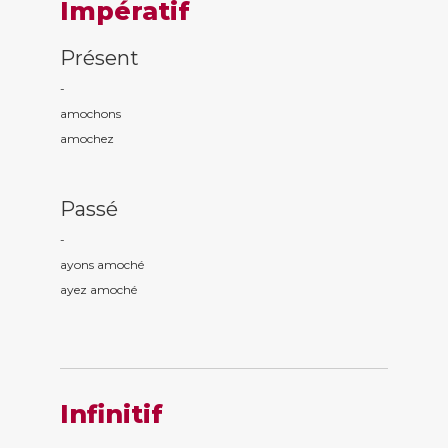
Impératif
Présent
-
amoch
ons
amoch
ez
Passé
-
ayons amoch
é
ayez amoch
é
Infinitif