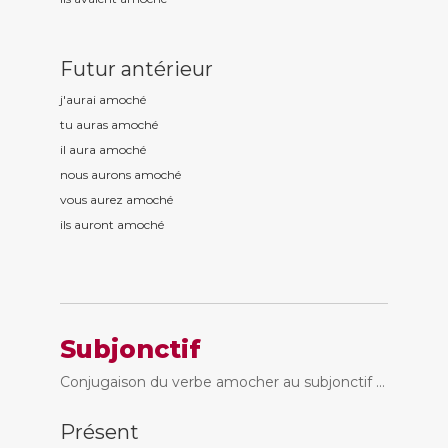
Futur antérieur
j'aurai amoch
é
tu auras amoch
é
il aura amoch
é
nous aurons amoch
é
vous aurez amoch
é
ils auront amoch
é
Subjonctif
Conjugaison du verbe amocher au subjonctif ...
Présent