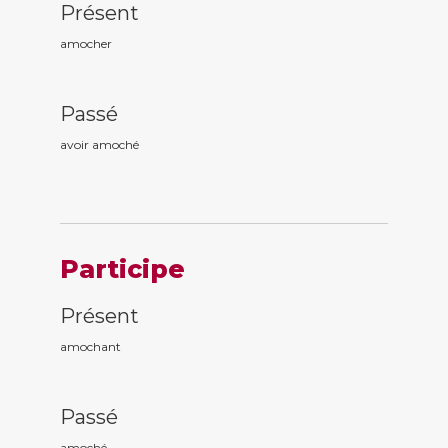
Présent
amocher
Passé
avoir amoch
é
Participe
Présent
amoch
ant
Passé
amoch
é