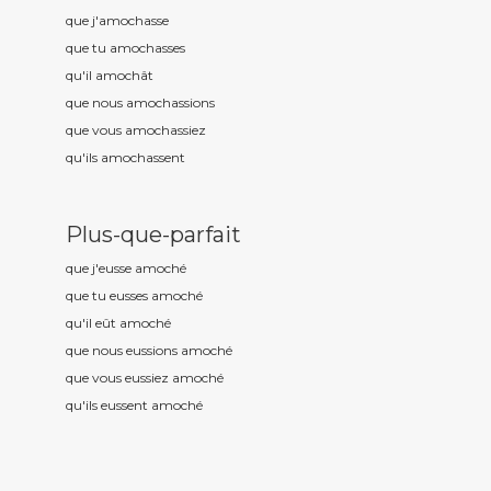
que j'amoch
asse
que tu amoch
asses
qu'il amoch
ât
que nous amoch
assions
que vous amoch
assiez
qu'ils amoch
assent
Plus-que-parfait
que j'eusse amoch
é
que tu eusses amoch
é
qu'il eût amoch
é
que nous eussions amoch
é
que vous eussiez amoch
é
qu'ils eussent amoch
é