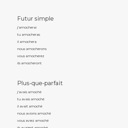
Futur simple
j'amoch
erai
tu amoch
eras
il amoch
era
nous amoch
erons
vous amoch
erez
ils amoch
eront
Plus-que-parfait
j'avais amoch
é
tu avais amoch
é
il avait amoch
é
nous avions amoch
é
vous aviez amoch
é
ils avaient amoch
é