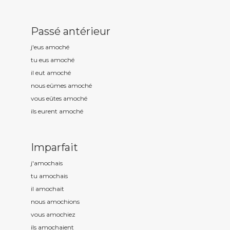
Passé antérieur
j'eus amoch
é
tu eus amoch
é
il eut amoch
é
nous eûmes amoch
é
vous eûtes amoch
é
ils eurent amoch
é
Imparfait
j'amoch
ais
tu amoch
ais
il amoch
ait
nous amoch
ions
vous amoch
iez
ils amoch
aient