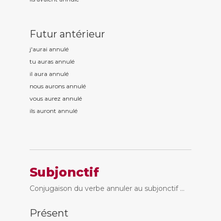
Futur antérieur
j'aurai annul
é
tu auras annul
é
il aura annul
é
nous aurons annul
é
vous aurez annul
é
ils auront annul
é
Subjonctif
Conjugaison du verbe annuler au subjonctif ...
Présent