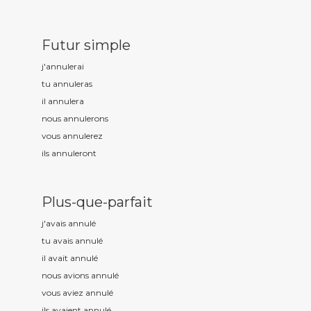
Futur simple
j'annul
erai
tu annul
eras
il annul
era
nous annul
erons
vous annul
erez
ils annul
eront
Plus-que-parfait
j'avais annul
é
tu avais annul
é
il avait annul
é
nous avions annul
é
vous aviez annul
é
ils avaient annul
é