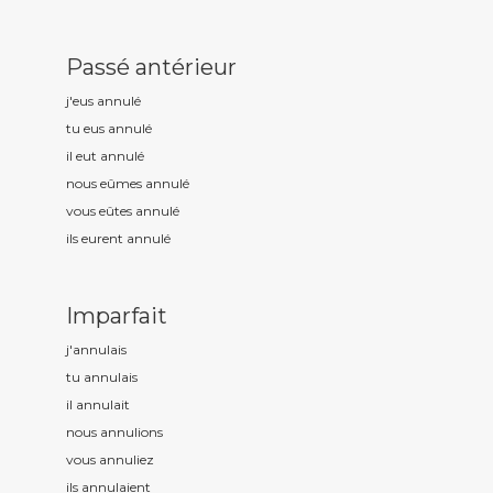
Passé antérieur
j'eus annul
é
tu eus annul
é
il eut annul
é
nous eûmes annul
é
vous eûtes annul
é
ils eurent annul
é
Imparfait
j'annul
ais
tu annul
ais
il annul
ait
nous annul
ions
vous annul
iez
ils annul
aient