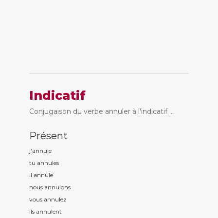
Indicatif
Conjugaison du verbe annuler à l'indicatif ...
Présent
j'annul
e
tu annul
es
il annul
e
nous annul
ons
vous annul
ez
ils annul
ent