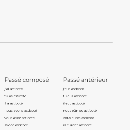
Passé composé
Passé antérieur
j'ai asticot
é
j'eus asticot
é
tu as asticot
é
tu eus asticot
é
il a asticot
é
il eut asticot
é
nous avons asticot
é
nous eûmes asticot
é
vous avez asticot
é
vous eûtes asticot
é
ils ont asticot
é
ils eurent asticot
é