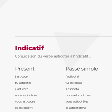
Indicatif
Conjugaison du verbe asticoter à l'indicatif ...
Présent
Passé simple
j'asticot
e
j'asticot
ai
tu asticot
es
tu asticot
as
il asticot
e
il asticot
a
nous asticot
ons
nous asticot
âmes
vous asticot
ez
vous asticot
âtes
ils asticot
ent
ils asticot
èrent