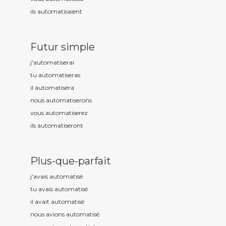
ils automatis
aient
Futur simple
j'automatis
erai
tu automatis
eras
il automatis
era
nous automatis
erons
vous automatis
erez
ils automatis
eront
Plus-que-parfait
j'avais automatis
é
tu avais automatis
é
il avait automatis
é
nous avions automatis
é