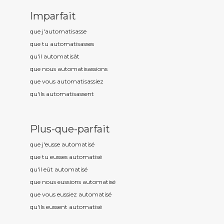
Imparfait
que j'automatis
asse
que tu automatis
asses
qu'il automatis
ât
que nous automatis
assions
que vous automatis
assiez
qu'ils automatis
assent
Plus-que-parfait
que j'eusse automatis
é
que tu eusses automatis
é
qu'il eût automatis
é
que nous eussions automatis
é
que vous eussiez automatis
é
qu'ils eussent automatis
é