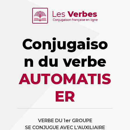
Conjugaiso
n du verbe
AUTOMATIS
ER
VERBE DU 1er GROUPE
SE CONJUGUE AVEC L'AUXILIAIRE