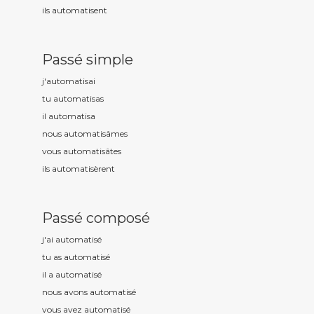
ils automatis
ent
Passé simple
j'automatis
ai
tu automatis
as
il automatis
a
nous automatis
âmes
vous automatis
âtes
ils automatis
èrent
Passé composé
j'ai automatis
é
tu as automatis
é
il a automatis
é
nous avons automatis
é
vous avez automatis
é