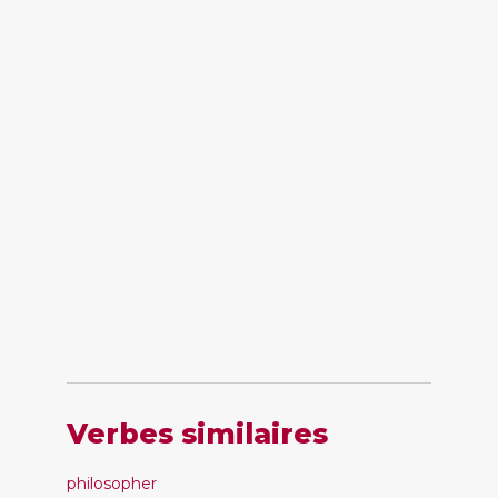
Verbes similaires
philosopher