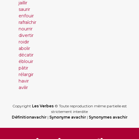
jaillir
saurir
enfouir
rafraîchir
nourrir
divertir
roidir
abolir
décatir
éblouir
pâtir
rélargir
havir
avilir
Copyright
Les Verbes
© Toute reproduction même partielle est
strictement interdite
Définitionavachir
|
Synonyme avachir
|
Synonymes avachir