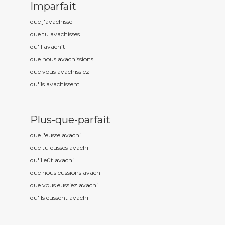
Imparfait
que j'avach
isse
que tu avach
isses
qu'il avach
ît
que nous avach
issions
que vous avach
issiez
qu'ils avach
issent
Plus-que-parfait
que j'eusse avach
i
que tu eusses avach
i
qu'il eût avach
i
que nous eussions avach
i
que vous eussiez avach
i
qu'ils eussent avach
i