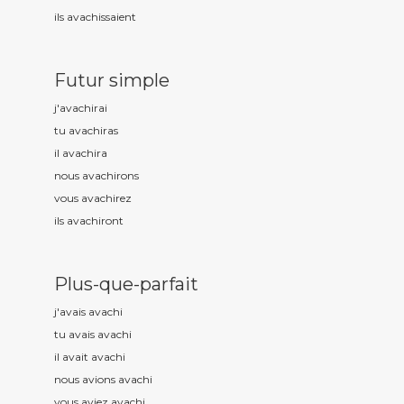
ils avach
issaient
Futur simple
j'avach
irai
tu avach
iras
il avach
ira
nous avach
irons
vous avach
irez
ils avach
iront
Plus-que-parfait
j'avais avach
i
tu avais avach
i
il avait avach
i
nous avions avach
i
vous aviez avach
i