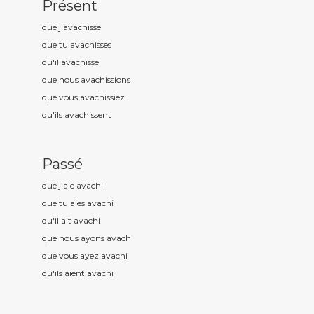
Présent
que j'avach
isse
que tu avach
isses
qu'il avach
isse
que nous avach
issions
que vous avach
issiez
qu'ils avach
issent
Passé
que j'aie avach
i
que tu aies avach
i
qu'il ait avach
i
que nous ayons avach
i
que vous ayez avach
i
qu'ils aient avach
i