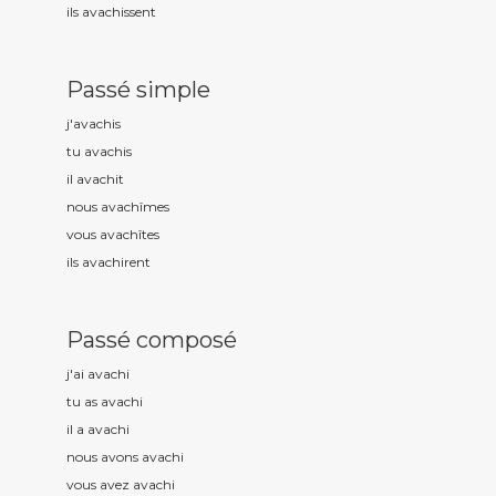
ils avach
issent
Passé simple
j'avach
is
tu avach
is
il avach
it
nous avach
îmes
vous avach
îtes
ils avach
irent
Passé composé
j'ai avach
i
tu as avach
i
il a avach
i
nous avons avach
i
vous avez avach
i