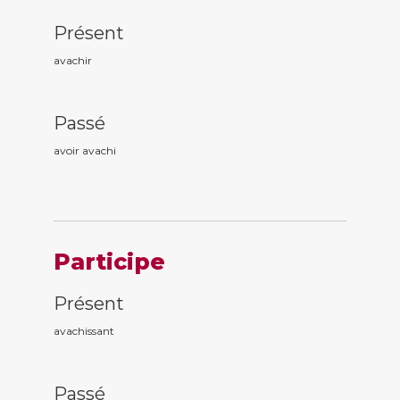
Présent
avachir
Passé
avoir avach
i
Participe
Présent
avach
issant
Passé