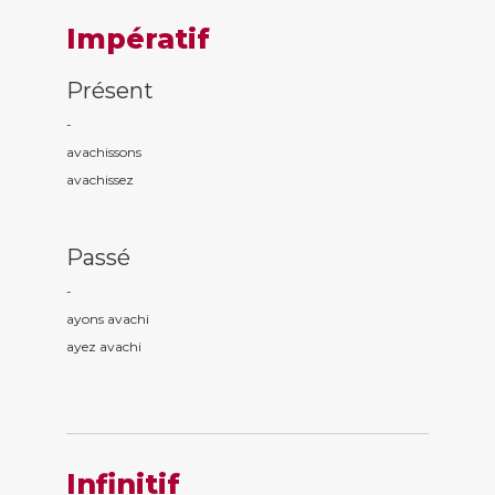
Impératif
Présent
-
avach
issons
avach
issez
Passé
-
ayons avach
i
ayez avach
i
Infinitif