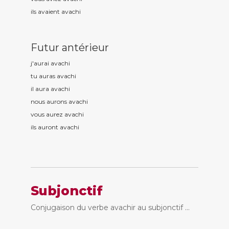
ils avaient avach
i
Futur antérieur
j'aurai avach
i
tu auras avach
i
il aura avach
i
nous aurons avach
i
vous aurez avach
i
ils auront avach
i
Subjonctif
Conjugaison du verbe avachir au subjonctif ...