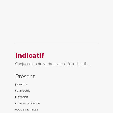
Indicatif
Conjugaison du verbe avachir à l'indicatif ...
Présent
j'avach
is
tu avach
is
il avach
it
nous avach
issons
vous avach
issez