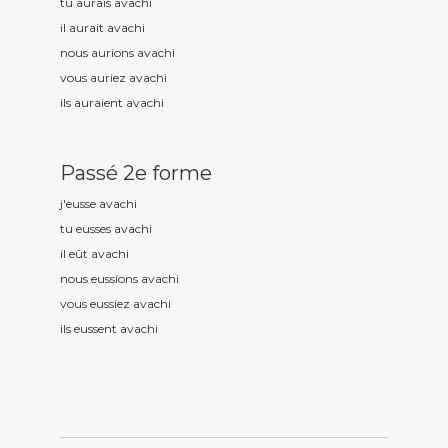
tu aurais avach
i
il aurait avach
i
nous aurions avach
i
vous auriez avach
i
ils auraient avach
i
Passé 2e forme
j'eusse avach
i
tu eusses avach
i
il eût avach
i
nous eussions avach
i
vous eussiez avach
i
ils eussent avach
i