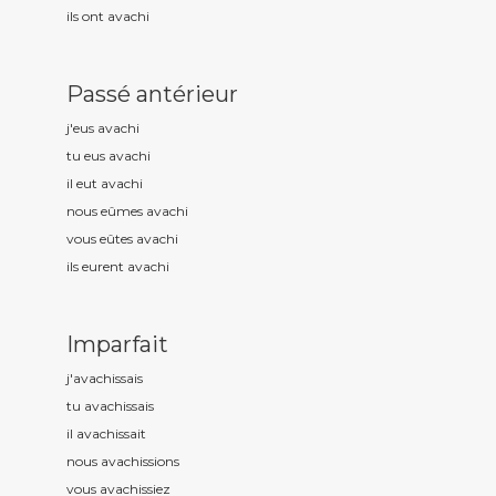
ils ont avach
i
Passé antérieur
j'eus avach
i
tu eus avach
i
il eut avach
i
nous eûmes avach
i
vous eûtes avach
i
ils eurent avach
i
Imparfait
j'avach
issais
tu avach
issais
il avach
issait
nous avach
issions
vous avach
issiez