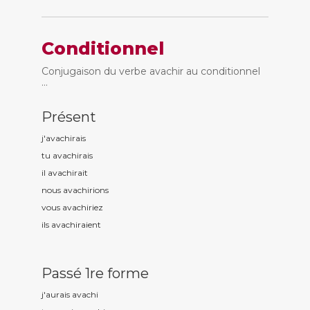
Conditionnel
Conjugaison du verbe avachir au conditionnel
...
Présent
j'avach
irais
tu avach
irais
il avach
irait
nous avach
irions
vous avach
iriez
ils avach
iraient
Passé 1re forme
j'aurais avach
i