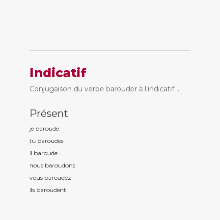
Indicatif
Conjugaison du verbe barouder à l'indicatif ...
Présent
je baroud
e
tu baroud
es
il baroud
e
nous baroud
ons
vous baroud
ez
ils baroud
ent