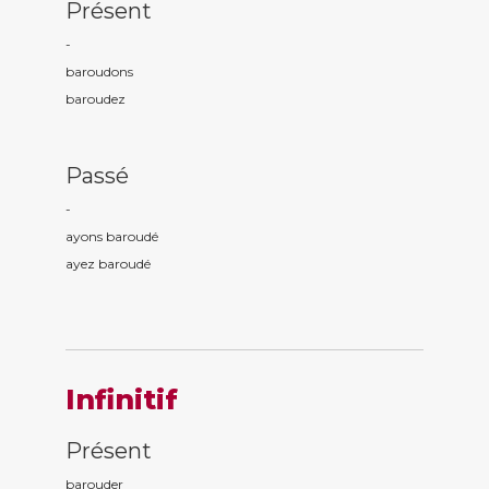
Présent
-
baroud
ons
baroud
ez
Passé
-
ayons baroud
é
ayez baroud
é
Infinitif
Présent
barouder