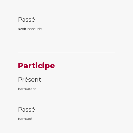
Passé
avoir baroud
é
Participe
Présent
baroud
ant
Passé
baroud
é