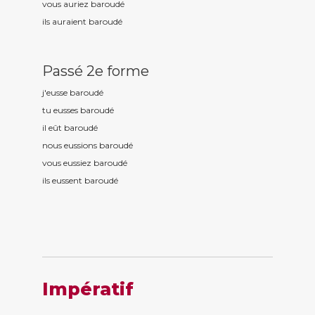
vous auriez baroud
é
ils auraient baroud
é
Passé 2e forme
j'eusse baroud
é
tu eusses baroud
é
il eût baroud
é
nous eussions baroud
é
vous eussiez baroud
é
ils eussent baroud
é
Impératif