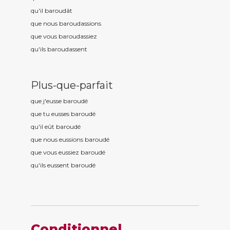
qu'il baroud
ât
que nous baroud
assions
que vous baroud
assiez
qu'ils baroud
assent
Plus-que-parfait
que j'eusse baroud
é
que tu eusses baroud
é
qu'il eût baroud
é
que nous eussions baroud
é
que vous eussiez baroud
é
qu'ils eussent baroud
é
Conditionnel