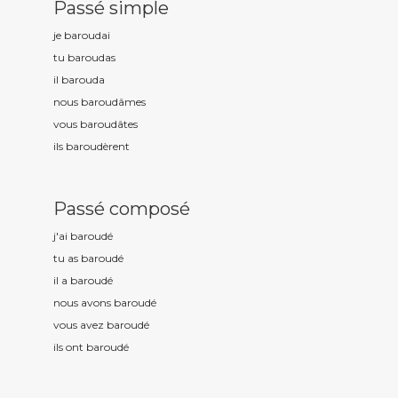
Passé simple
je baroud
ai
tu baroud
as
il baroud
a
nous baroud
âmes
vous baroud
âtes
ils baroud
èrent
Passé composé
j'ai baroud
é
tu as baroud
é
il a baroud
é
nous avons baroud
é
vous avez baroud
é
ils ont baroud
é