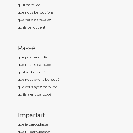
qu'il baroud
e
que nous baroud
ions
que vous baroud
iez
qu'ils baroud
ent
Passé
que j'aie baroud
é
que tu aies baroud
é
qu'il ait baroud
é
que nous ayons baroud
é
que vous ayez baroud
é
qu'ils aient baroud
é
Imparfait
que je baroud
asse
que tu baroud
asses