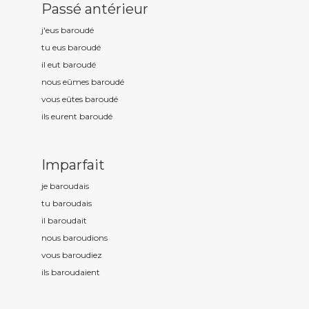
Passé antérieur
j'eus baroud
é
tu eus baroud
é
il eut baroud
é
nous eûmes baroud
é
vous eûtes baroud
é
ils eurent baroud
é
Imparfait
je baroud
ais
tu baroud
ais
il baroud
ait
nous baroud
ions
vous baroud
iez
ils baroud
aient