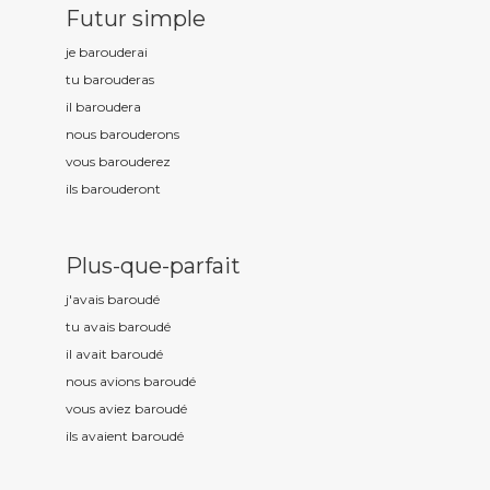
Futur simple
je baroud
erai
tu baroud
eras
il baroud
era
nous baroud
erons
vous baroud
erez
ils baroud
eront
Plus-que-parfait
j'avais baroud
é
tu avais baroud
é
il avait baroud
é
nous avions baroud
é
vous aviez baroud
é
ils avaient baroud
é