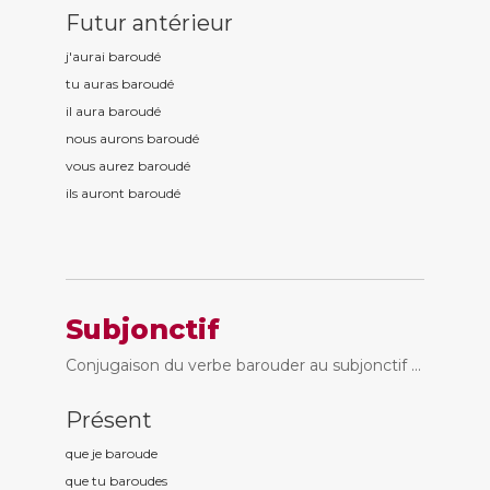
Futur antérieur
j'aurai baroud
é
tu auras baroud
é
il aura baroud
é
nous aurons baroud
é
vous aurez baroud
é
ils auront baroud
é
Subjonctif
Conjugaison du verbe barouder au subjonctif ...
Présent
que je baroud
e
que tu baroud
es