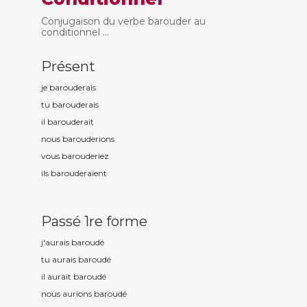
Conjugaison du verbe barouder au
conditionnel ...
Présent
je baroud
erais
tu baroud
erais
il baroud
erait
nous baroud
erions
vous baroud
eriez
ils baroud
eraient
Passé 1re forme
j'aurais baroud
é
tu aurais baroud
é
il aurait baroud
é
nous aurions baroud
é