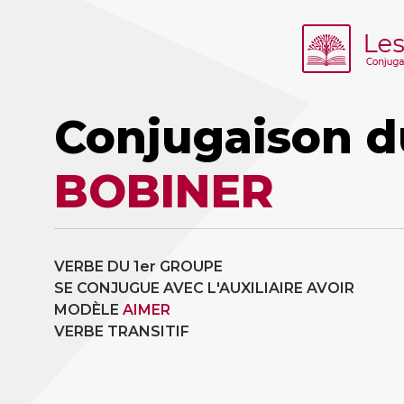
Conjugaison d
BOBINER
VERBE DU 1er GROUPE
SE CONJUGUE AVEC L'AUXILIAIRE AVOIR
MODÈLE
AIMER
VERBE TRANSITIF