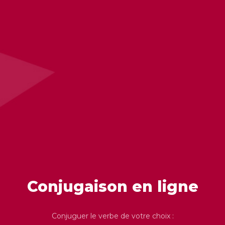
Conjugaison en ligne
Conjuguer le verbe de votre choix :