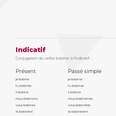
Indicatif
Conjugaison du verbe bobiner à l'indicatif ...
Présent
Passé simple
je bobin
e
je bobin
ai
tu bobin
es
tu bobin
as
il bobin
e
il bobin
a
nous bobin
ons
nous bobin
âmes
vous bobin
ez
vous bobin
âtes
ils bobin
ent
ils bobin
èrent