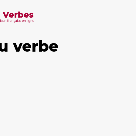
u verbe