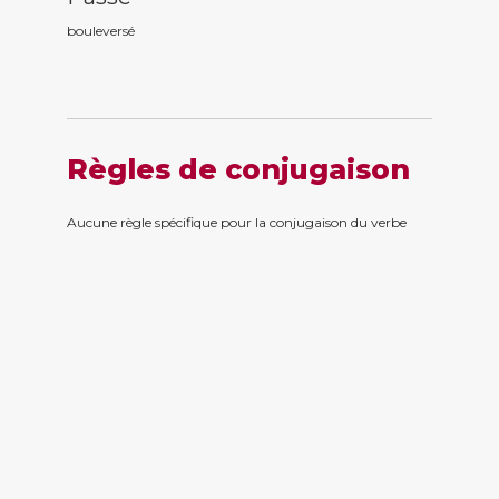
boulevers
é
Règles de conjugaison
Aucune règle spécifique pour la conjugaison du verbe