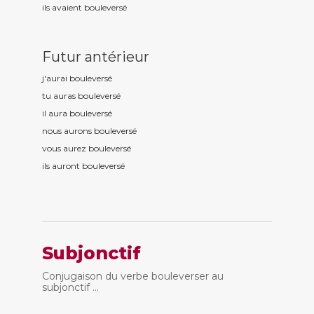
ils avaient boulevers
é
Futur antérieur
j'aurai boulevers
é
tu auras boulevers
é
il aura boulevers
é
nous aurons boulevers
é
vous aurez boulevers
é
ils auront boulevers
é
Subjonctif
Conjugaison du verbe bouleverser au
subjonctif ...