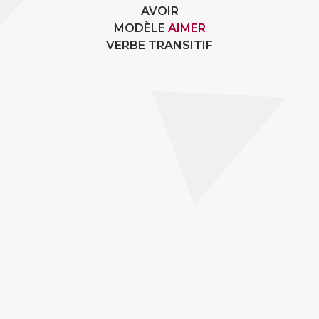
AVOIR
MODÈLE
AIMER
VERBE TRANSITIF