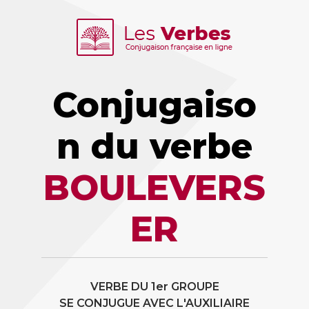
Conjugaiso
n du verbe
BOULEVERS
ER
VERBE DU 1er GROUPE
SE CONJUGUE AVEC L'AUXILIAIRE