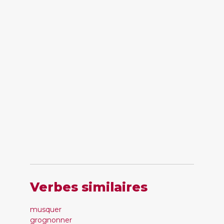
Verbes similaires
musquer
grognonner