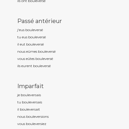
ils ont boulevers
é
Passé antérieur
j'eus boulevers
é
tu eus boulevers
é
il eut boulevers
é
nous eûmes boulevers
é
vous eûtes boulevers
é
ils eurent boulevers
é
Imparfait
je boulevers
ais
tu boulevers
ais
il boulevers
ait
nous boulevers
ions
vous boulevers
iez