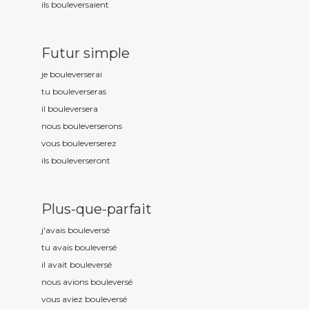
ils boulevers
aient
Futur simple
je boulevers
erai
tu boulevers
eras
il boulevers
era
nous boulevers
erons
vous boulevers
erez
ils boulevers
eront
Plus-que-parfait
j'avais boulevers
é
tu avais boulevers
é
il avait boulevers
é
nous avions boulevers
é
vous aviez boulevers
é