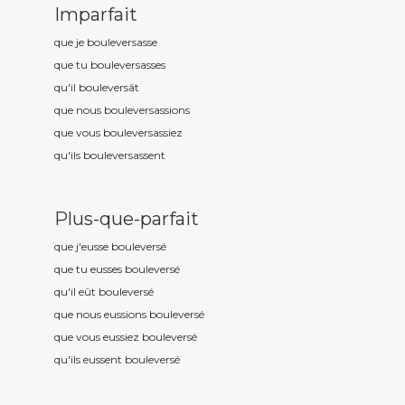
Imparfait
que je boulevers
asse
que tu boulevers
asses
qu'il boulevers
ât
que nous boulevers
assions
que vous boulevers
assiez
qu'ils boulevers
assent
Plus-que-parfait
que j'eusse boulevers
é
que tu eusses boulevers
é
qu'il eût boulevers
é
que nous eussions boulevers
é
que vous eussiez boulevers
é
qu'ils eussent boulevers
é