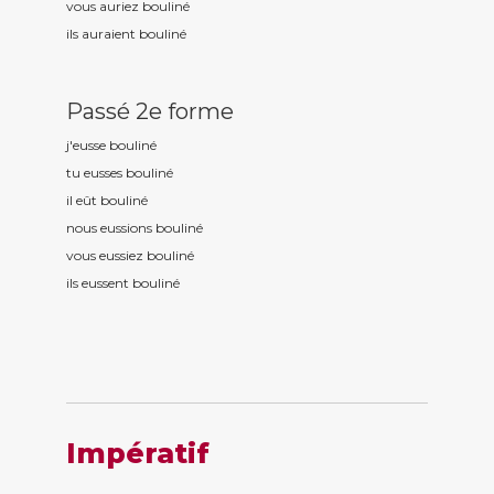
vous auriez boulin
é
ils auraient boulin
é
Passé 2e forme
j'eusse boulin
é
tu eusses boulin
é
il eût boulin
é
nous eussions boulin
é
vous eussiez boulin
é
ils eussent boulin
é
Impératif