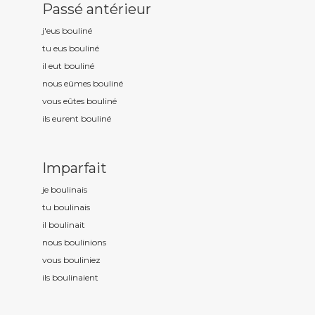
Passé antérieur
j'eus boulin
é
tu eus boulin
é
il eut boulin
é
nous eûmes boulin
é
vous eûtes boulin
é
ils eurent boulin
é
Imparfait
je boulin
ais
tu boulin
ais
il boulin
ait
nous boulin
ions
vous boulin
iez
ils boulin
aient