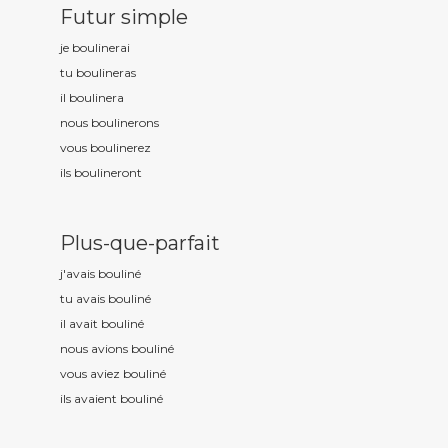
Futur simple
je boulin
erai
tu boulin
eras
il boulin
era
nous boulin
erons
vous boulin
erez
ils boulin
eront
Plus-que-parfait
j'avais boulin
é
tu avais boulin
é
il avait boulin
é
nous avions boulin
é
vous aviez boulin
é
ils avaient boulin
é