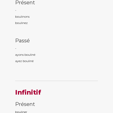
Présent
-
boulin
ons
boulin
ez
Passé
-
ayons boulin
é
ayez boulin
é
Infinitif
Présent
bouliner