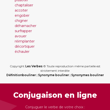
pissoter
chaptaliser
accoter
engober
chigner
déharnacher
surfrapper
avouer
réimplanter
décortiquer
échauler
Copyright
Les Verbes
© Toute reproduction même partielle est
strictement interdite
Définitionbouliner
|
Synonyme bouliner
|
Synonymes bouliner
Conjugaison en ligne
Conjuguer le verbe de votre choix :