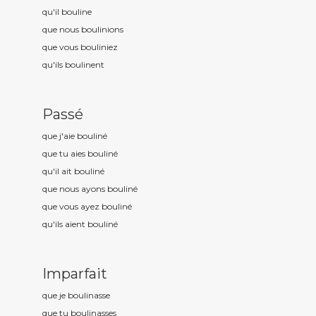
qu'il boulin
e
que nous boulin
ions
que vous boulin
iez
qu'ils boulin
ent
Passé
que j'aie boulin
é
que tu aies boulin
é
qu'il ait boulin
é
que nous ayons boulin
é
que vous ayez boulin
é
qu'ils aient boulin
é
Imparfait
que je boulin
asse
que tu boulin
asses