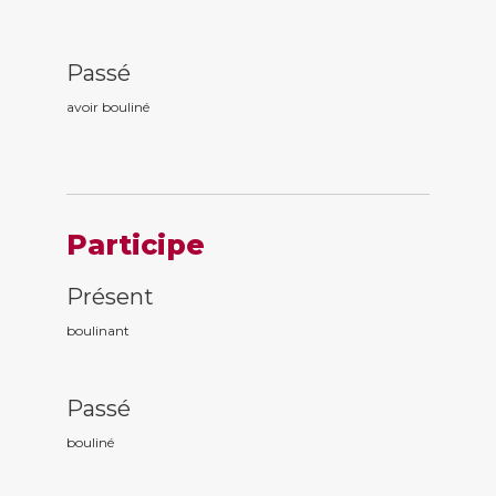
Passé
avoir boulin
é
Participe
Présent
boulin
ant
Passé
boulin
é