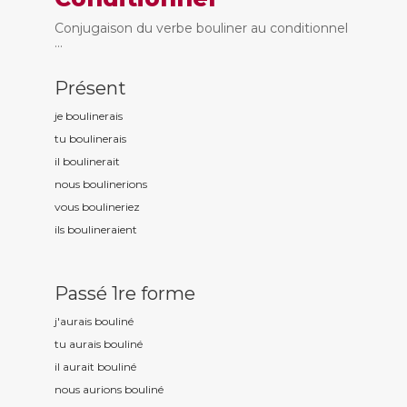
Conjugaison du verbe bouliner au conditionnel
...
Présent
je boulin
erais
tu boulin
erais
il boulin
erait
nous boulin
erions
vous boulin
eriez
ils boulin
eraient
Passé 1re forme
j'aurais boulin
é
tu aurais boulin
é
il aurait boulin
é
nous aurions boulin
é