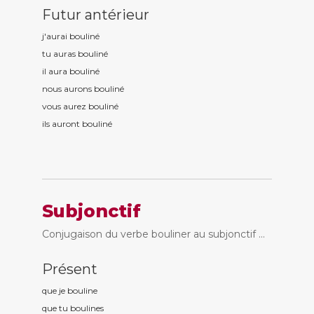
Futur antérieur
j'aurai boulin
é
tu auras boulin
é
il aura boulin
é
nous aurons boulin
é
vous aurez boulin
é
ils auront boulin
é
Subjonctif
Conjugaison du verbe bouliner au subjonctif ...
Présent
que je boulin
e
que tu boulin
es