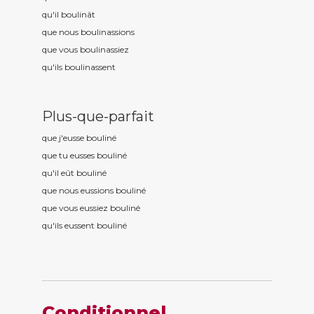
qu'il boulin
ât
que nous boulin
assions
que vous boulin
assiez
qu'ils boulin
assent
Plus-que-parfait
que j'eusse boulin
é
que tu eusses boulin
é
qu'il eût boulin
é
que nous eussions boulin
é
que vous eussiez boulin
é
qu'ils eussent boulin
é
Conditionnel