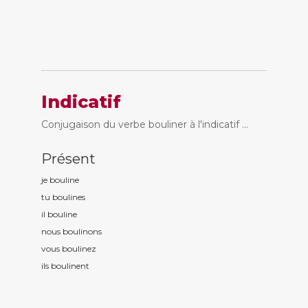
Indicatif
Conjugaison du verbe bouliner à l'indicatif ...
Présent
je boulin
e
tu boulin
es
il boulin
e
nous boulin
ons
vous boulin
ez
ils boulin
ent