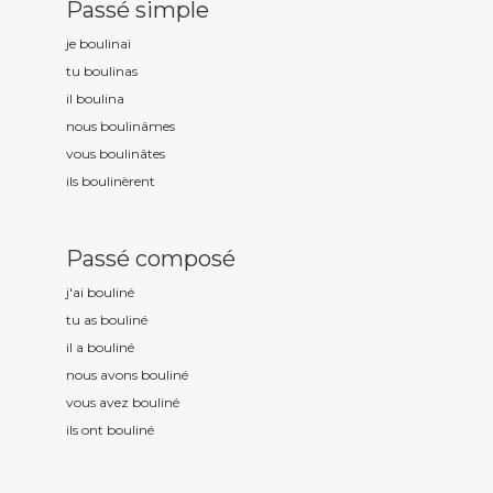
Passé simple
je boulin
ai
tu boulin
as
il boulin
a
nous boulin
âmes
vous boulin
âtes
ils boulin
èrent
Passé composé
j'ai boulin
é
tu as boulin
é
il a boulin
é
nous avons boulin
é
vous avez boulin
é
ils ont boulin
é