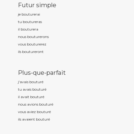
Futur simple
je boutur
erai
tu boutur
eras
il boutur
era
nous boutur
erons
vous boutur
erez
ils boutur
eront
Plus-que-parfait
j'avais boutur
é
tu avais boutur
é
il avait boutur
é
nous avions boutur
é
vous aviez boutur
é
ils avaient boutur
é