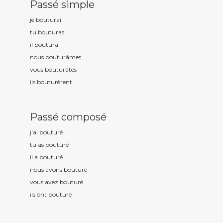
Passé simple
je boutur
ai
tu boutur
as
il boutur
a
nous boutur
âmes
vous boutur
âtes
ils boutur
èrent
Passé composé
j'ai boutur
é
tu as boutur
é
il a boutur
é
nous avons boutur
é
vous avez boutur
é
ils ont boutur
é