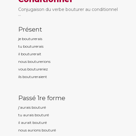
Conjugaison du verbe bouturer au conditionnel
...
Présent
je boutur
erais
tu boutur
erais
il boutur
erait
nous boutur
erions
vous boutur
eriez
ils boutur
eraient
Passé 1re forme
j'aurais boutur
é
tu aurais boutur
é
il aurait boutur
é
nous aurions boutur
é