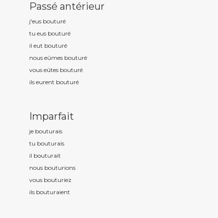
Passé antérieur
j'eus boutur
é
tu eus boutur
é
il eut boutur
é
nous eûmes boutur
é
vous eûtes boutur
é
ils eurent boutur
é
Imparfait
je boutur
ais
tu boutur
ais
il boutur
ait
nous boutur
ions
vous boutur
iez
ils boutur
aient