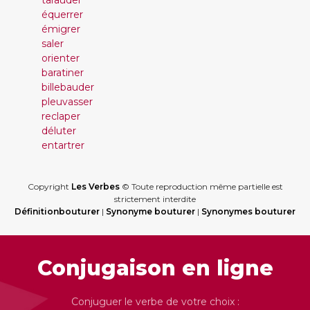
tarauder
équerrer
émigrer
saler
orienter
baratiner
billebauder
pleuvasser
reclaper
déluter
entartrer
Copyright
Les Verbes
© Toute reproduction même partielle est
strictement interdite
Définitionbouturer
|
Synonyme bouturer
|
Synonymes bouturer
Conjugaison en ligne
Conjuguer le verbe de votre choix :