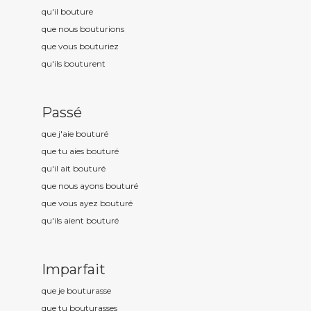
qu'il boutur
e
que nous boutur
ions
que vous boutur
iez
qu'ils boutur
ent
Passé
que j'aie boutur
é
que tu aies boutur
é
qu'il ait boutur
é
que nous ayons boutur
é
que vous ayez boutur
é
qu'ils aient boutur
é
Imparfait
que je boutur
asse
que tu boutur
asses