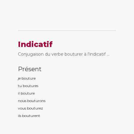
Indicatif
Conjugaison du verbe bouturer à l'indicatif ...
Présent
je boutur
e
tu boutur
es
il boutur
e
nous boutur
ons
vous boutur
ez
ils boutur
ent