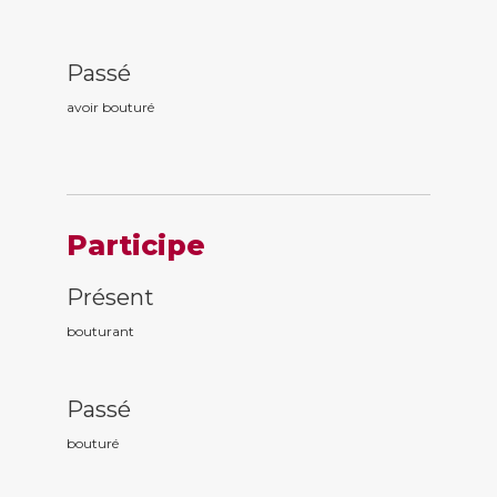
Passé
avoir boutur
é
Participe
Présent
boutur
ant
Passé
boutur
é