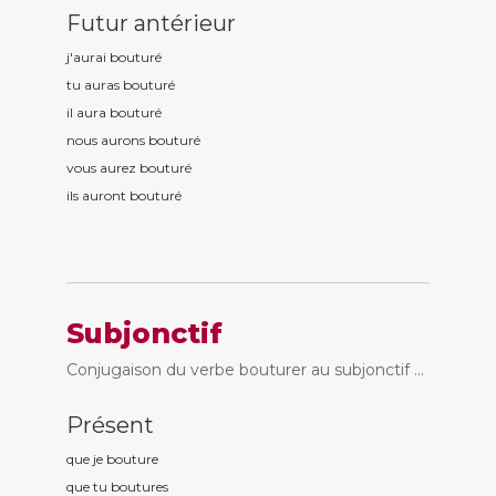
Futur antérieur
j'aurai boutur
é
tu auras boutur
é
il aura boutur
é
nous aurons boutur
é
vous aurez boutur
é
ils auront boutur
é
Subjonctif
Conjugaison du verbe bouturer au subjonctif ...
Présent
que je boutur
e
que tu boutur
es