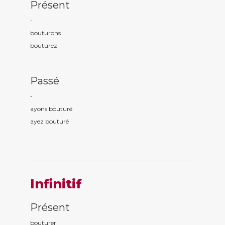
Présent
-
boutur
ons
boutur
ez
Passé
-
ayons boutur
é
ayez boutur
é
Infinitif
Présent
bouturer