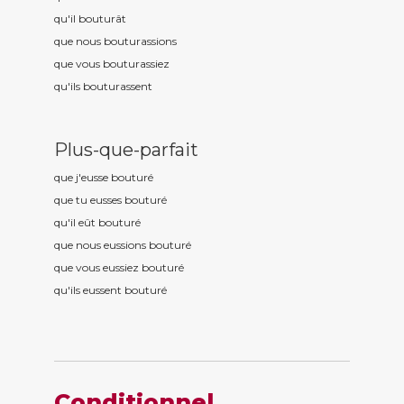
qu'il boutur
ât
que nous boutur
assions
que vous boutur
assiez
qu'ils boutur
assent
Plus-que-parfait
que j'eusse boutur
é
que tu eusses boutur
é
qu'il eût boutur
é
que nous eussions boutur
é
que vous eussiez boutur
é
qu'ils eussent boutur
é
Conditionnel