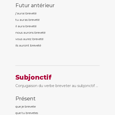
Futur antérieur
j'aurai brevet
é
tu auras brevet
é
il aura brevet
é
nous aurons brevet
é
vous aurez brevet
é
ils auront brevet
é
Subjonctif
Conjugaison du verbe breveter au subjonctif ...
Présent
que je brevet
e
que tu brevet
es