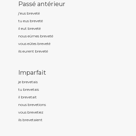
Passé antérieur
j'eus brevet
é
tu eus brevet
é
il eut brevet
é
nous eûmes brevet
é
vous eûtes brevet
é
ils eurent brevet
é
Imparfait
je brevet
ais
tu brevet
ais
il brevet
ait
nous brevet
ions
vous brevet
iez
ils brevet
aient