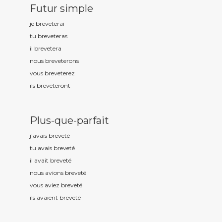
Futur simple
je brevet
erai
tu brevet
eras
il brevet
era
nous brevet
erons
vous brevet
erez
ils brevet
eront
Plus-que-parfait
j'avais brevet
é
tu avais brevet
é
il avait brevet
é
nous avions brevet
é
vous aviez brevet
é
ils avaient brevet
é