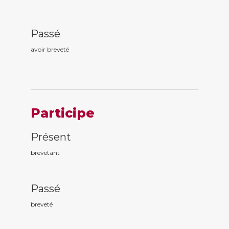
Passé
avoir brevet
é
Participe
Présent
brevet
ant
Passé
brevet
é