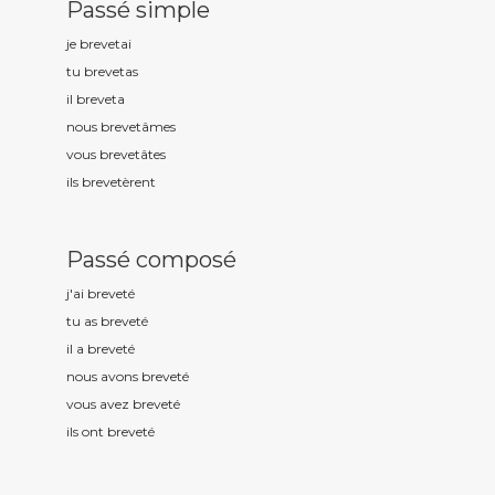
Passé simple
je brevet
ai
tu brevet
as
il brevet
a
nous brevet
âmes
vous brevet
âtes
ils brevet
èrent
Passé composé
j'ai brevet
é
tu as brevet
é
il a brevet
é
nous avons brevet
é
vous avez brevet
é
ils ont brevet
é