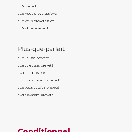
qu'il brevet
ât
que nous brevet
assions
que vous brevet
assiez
qu'ils brevet
assent
Plus-que-parfait
que j'eusse brevet
é
que tu eusses brevet
é
qu'il eût brevet
é
que nous eussions brevet
é
que vous eussiez brevet
é
qu'ils eussent brevet
é
Conditionnel