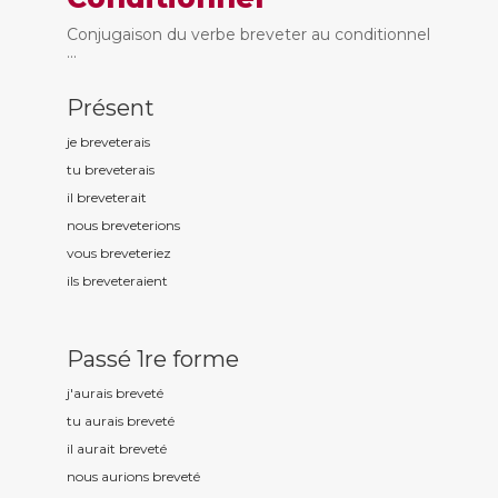
Conjugaison du verbe breveter au conditionnel
...
Présent
je brevet
erais
tu brevet
erais
il brevet
erait
nous brevet
erions
vous brevet
eriez
ils brevet
eraient
Passé 1re forme
j'aurais brevet
é
tu aurais brevet
é
il aurait brevet
é
nous aurions brevet
é