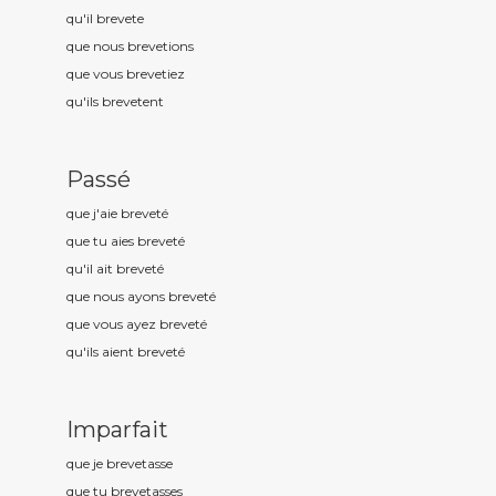
qu'il brevet
e
que nous brevet
ions
que vous brevet
iez
qu'ils brevet
ent
Passé
que j'aie brevet
é
que tu aies brevet
é
qu'il ait brevet
é
que nous ayons brevet
é
que vous ayez brevet
é
qu'ils aient brevet
é
Imparfait
que je brevet
asse
que tu brevet
asses