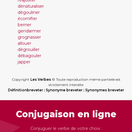
réajuster
dénaturaliser
dégouliner
écornifler
berner
gendarmer
grognasser
allouer
dégrouiller
débagouler
japper
Copyright
Les Verbes
© Toute reproduction même partielle est
strictement interdite
Définitionbreveter
|
Synonyme breveter
|
Synonymes breveter
Conjugaison en ligne
Conjuguer le verbe de votre choix :