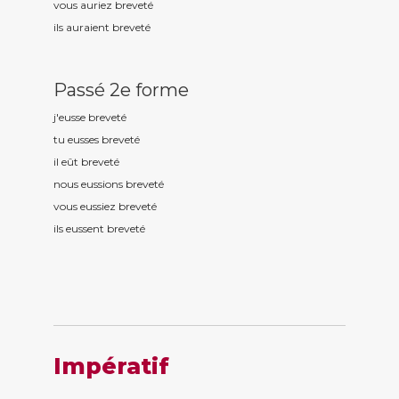
vous auriez brevet
é
ils auraient brevet
é
Passé 2e forme
j'eusse brevet
é
tu eusses brevet
é
il eût brevet
é
nous eussions brevet
é
vous eussiez brevet
é
ils eussent brevet
é
Impératif