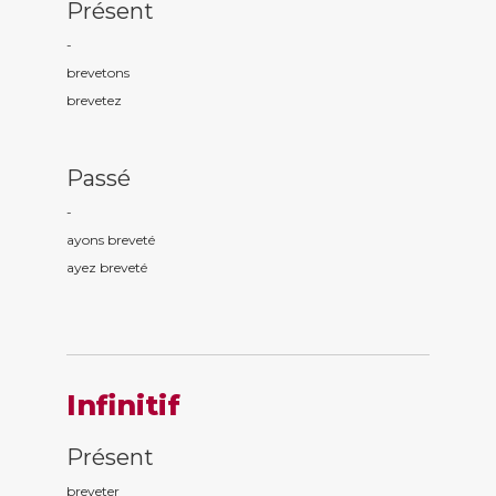
Présent
-
brevet
ons
brevet
ez
Passé
-
ayons brevet
é
ayez brevet
é
Infinitif
Présent
breveter