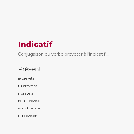
Indicatif
Conjugaison du verbe breveter à l'indicatif ...
Présent
je brevet
e
tu brevet
es
il brevet
e
nous brevet
ons
vous brevet
ez
ils brevet
ent