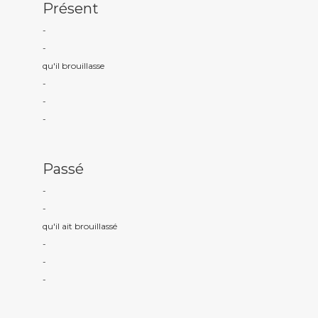
Présent
-
-
qu'il brouillass
e
-
-
-
Passé
-
-
qu'il ait brouillass
é
-
-
-