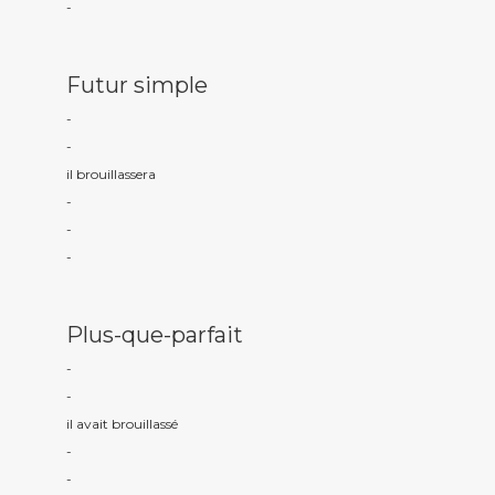
-
Futur simple
-
-
il brouillass
era
-
-
-
Plus-que-parfait
-
-
il avait brouillass
é
-
-