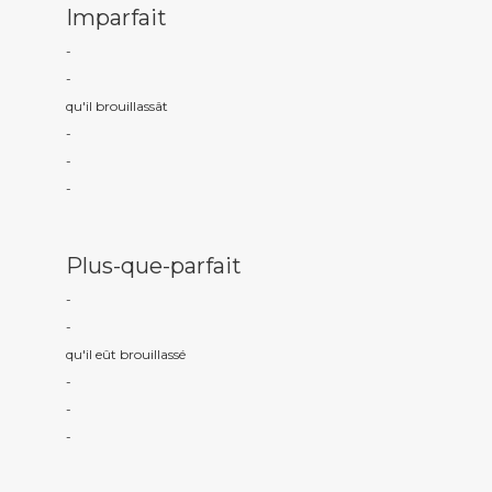
Imparfait
-
-
qu'il brouillass
ât
-
-
-
Plus-que-parfait
-
-
qu'il eût brouillass
é
-
-
-