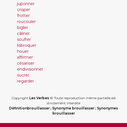
juponner
crisper
frotter
roucouler
bigler
câliner
soufrer
lisbroquer
houer
affirmer
césariser
endivisionner
sucrer
regarder
Copyright
Les Verbes
© Toute reproduction même partielle est
strictement interdite
Définitionbrouillasser
|
Synonyme brouillasser
|
Synonymes
brouillasser