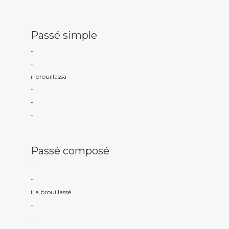
Passé simple
-
-
il brouillass
a
-
-
-
Passé composé
-
-
il a brouillass
é
-
-