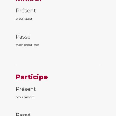
Présent
brouillasser
Passé
avoir brouillass
é
Participe
Présent
brouillass
ant
Passé