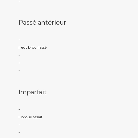
-
Passé antérieur
-
-
il eut brouillass
é
-
-
-
Imparfait
-
-
il brouillass
ait
-
-