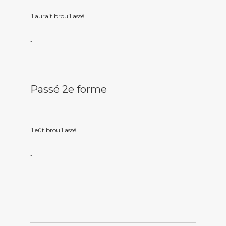
-
il aurait brouillass
é
-
-
-
Passé 2e forme
-
-
il eût brouillass
é
-
-
-