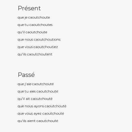
Présent
que je caoutchout
e
que tu caoutchout
es
qu'il caoutchout
e
que nous caoutchout
ions
que vous caoutchout
iez
qu'ils caoutchout
ent
Passé
que j'aie caoutchout
é
que tu aies caoutchout
é
qu'il ait caoutchout
é
que nous ayons caoutchout
é
que vous ayez caoutchout
é
qu'ils aient caoutchout
é