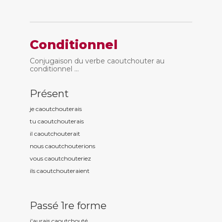
Conditionnel
Conjugaison du verbe caoutchouter au
conditionnel ...
Présent
je caoutchout
erais
tu caoutchout
erais
il caoutchout
erait
nous caoutchout
erions
vous caoutchout
eriez
ils caoutchout
eraient
Passé 1re forme
j'aurais caoutchout
é