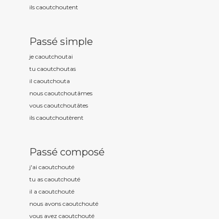
ils caoutchout
ent
Passé simple
je caoutchout
ai
tu caoutchout
as
il caoutchout
a
nous caoutchout
âmes
vous caoutchout
âtes
ils caoutchout
èrent
Passé composé
j'ai caoutchout
é
tu as caoutchout
é
il a caoutchout
é
nous avons caoutchout
é
vous avez caoutchout
é