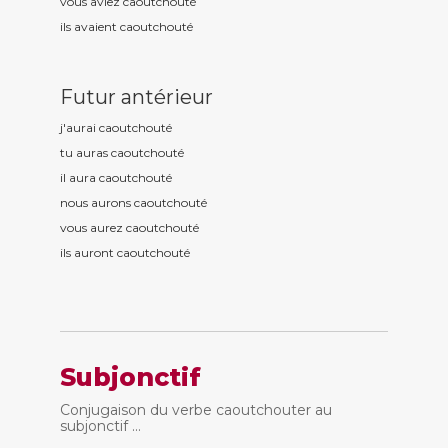
vous aviez caoutchout
é
ils avaient caoutchout
é
Futur antérieur
j'aurai caoutchout
é
tu auras caoutchout
é
il aura caoutchout
é
nous aurons caoutchout
é
vous aurez caoutchout
é
ils auront caoutchout
é
Subjonctif
Conjugaison du verbe caoutchouter au
subjonctif ...