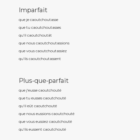
Imparfait
que je caoutchout
asse
que tu caoutchout
asses
qu'il caoutchout
ât
que nous caoutchout
assions
que vous caoutchout
assiez
qu'ils caoutchout
assent
Plus-que-parfait
que j'eusse caoutchout
é
que tu eusses caoutchout
é
qu'il eût caoutchout
é
que nous eussions caoutchout
é
que vous eussiez caoutchout
é
qu'ils eussent caoutchout
é