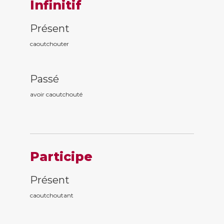
Infinitif
Présent
caoutchouter
Passé
avoir caoutchout
é
Participe
Présent
caoutchout
ant