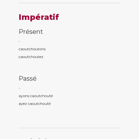
Impératif
Présent
-
caoutchout
ons
caoutchout
ez
Passé
-
ayons caoutchout
é
ayez caoutchout
é