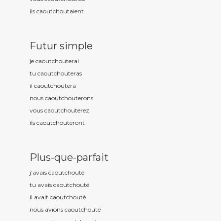
ils caoutchout
aient
Futur simple
je caoutchout
erai
tu caoutchout
eras
il caoutchout
era
nous caoutchout
erons
vous caoutchout
erez
ils caoutchout
eront
Plus-que-parfait
j'avais caoutchout
é
tu avais caoutchout
é
il avait caoutchout
é
nous avions caoutchout
é