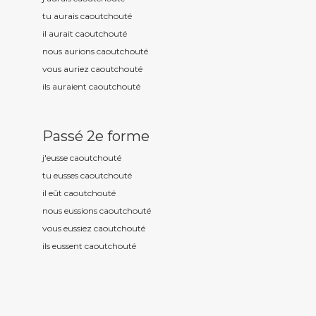
tu aurais caoutchout
é
il aurait caoutchout
é
nous aurions caoutchout
é
vous auriez caoutchout
é
ils auraient caoutchout
é
Passé 2e forme
j'eusse caoutchout
é
tu eusses caoutchout
é
il eût caoutchout
é
nous eussions caoutchout
é
vous eussiez caoutchout
é
ils eussent caoutchout
é