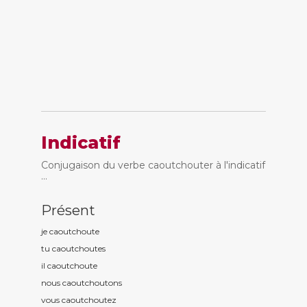
Indicatif
Conjugaison du verbe caoutchouter à l'indicatif
...
Présent
je caoutchout
e
tu caoutchout
es
il caoutchout
e
nous caoutchout
ons
vous caoutchout
ez