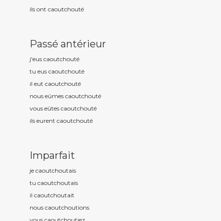
ils ont caoutchout
é
Passé antérieur
j'eus caoutchout
é
tu eus caoutchout
é
il eut caoutchout
é
nous eûmes caoutchout
é
vous eûtes caoutchout
é
ils eurent caoutchout
é
Imparfait
je caoutchout
ais
tu caoutchout
ais
il caoutchout
ait
nous caoutchout
ions
vous caoutchout
iez