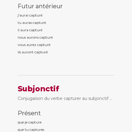
Futur antérieur
j'aurai captur
é
tu auras captur
é
il aura captur
é
nous aurons captur
é
vous aurez captur
é
ils auront captur
é
Subjonctif
Conjugaison du verbe capturer au subjonctif ...
Présent
que je captur
e
que tu captur
es