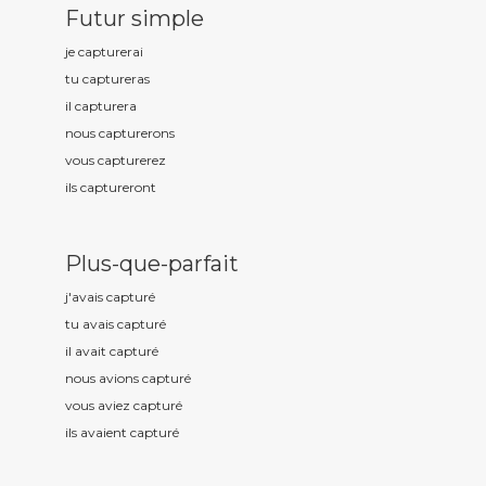
Futur simple
je captur
erai
tu captur
eras
il captur
era
nous captur
erons
vous captur
erez
ils captur
eront
Plus-que-parfait
j'avais captur
é
tu avais captur
é
il avait captur
é
nous avions captur
é
vous aviez captur
é
ils avaient captur
é