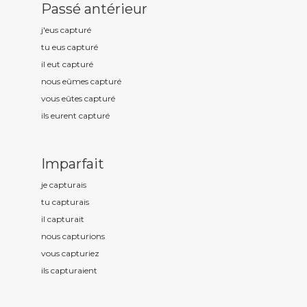
Passé antérieur
j'eus captur
é
tu eus captur
é
il eut captur
é
nous eûmes captur
é
vous eûtes captur
é
ils eurent captur
é
Imparfait
je captur
ais
tu captur
ais
il captur
ait
nous captur
ions
vous captur
iez
ils captur
aient