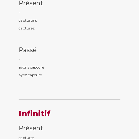
Présent
-
captur
ons
captur
ez
Passé
-
ayons captur
é
ayez captur
é
Infinitif
Présent
capturer