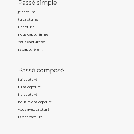
Passé simple
je captur
ai
tu captur
as
il captur
a
nous captur
âmes
vous captur
âtes
ils captur
èrent
Passé composé
j'ai captur
é
tu as captur
é
il a captur
é
nous avons captur
é
vous avez captur
é
ils ont captur
é