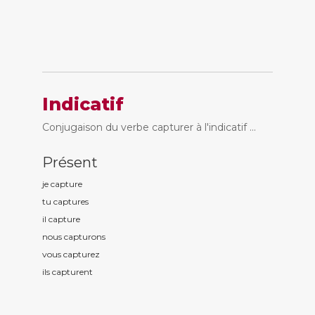
Indicatif
Conjugaison du verbe capturer à l'indicatif ...
Présent
je captur
e
tu captur
es
il captur
e
nous captur
ons
vous captur
ez
ils captur
ent