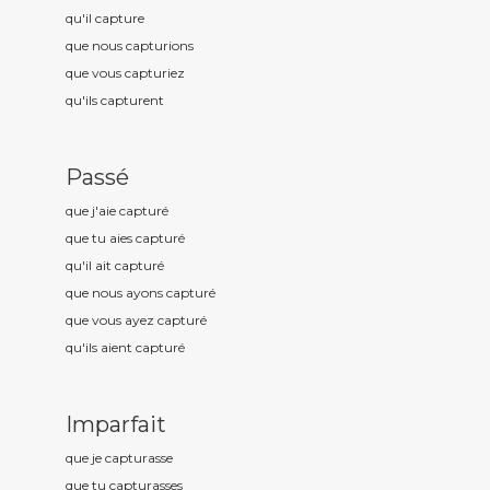
qu'il captur
e
que nous captur
ions
que vous captur
iez
qu'ils captur
ent
Passé
que j'aie captur
é
que tu aies captur
é
qu'il ait captur
é
que nous ayons captur
é
que vous ayez captur
é
qu'ils aient captur
é
Imparfait
que je captur
asse
que tu captur
asses