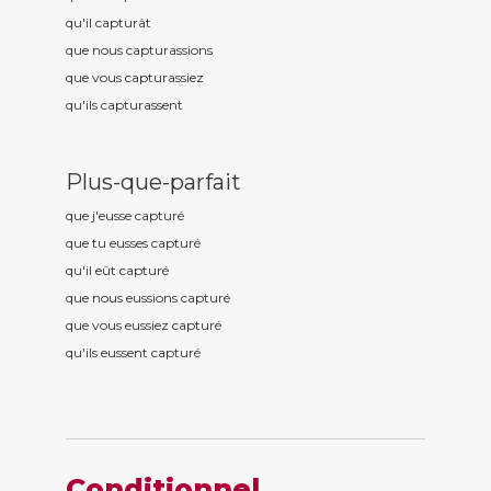
qu'il captur
ât
que nous captur
assions
que vous captur
assiez
qu'ils captur
assent
Plus-que-parfait
que j'eusse captur
é
que tu eusses captur
é
qu'il eût captur
é
que nous eussions captur
é
que vous eussiez captur
é
qu'ils eussent captur
é
Conditionnel