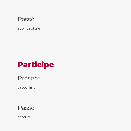
Passé
avoir captur
é
Participe
Présent
captur
ant
Passé
captur
é