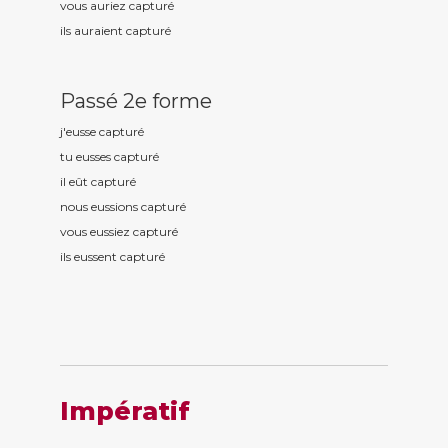
vous auriez captur
é
ils auraient captur
é
Passé 2e forme
j'eusse captur
é
tu eusses captur
é
il eût captur
é
nous eussions captur
é
vous eussiez captur
é
ils eussent captur
é
Impératif