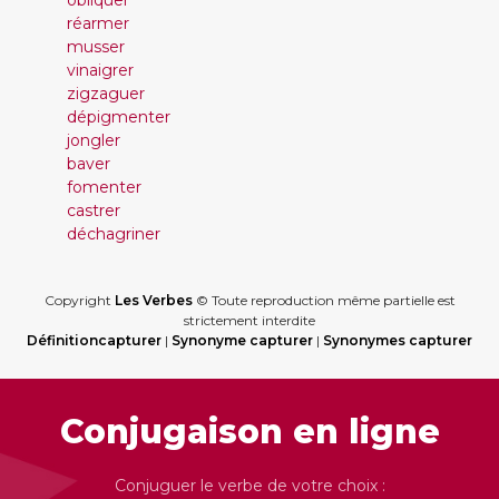
obliquer
réarmer
musser
vinaigrer
zigzaguer
dépigmenter
jongler
baver
fomenter
castrer
déchagriner
Copyright
Les Verbes
© Toute reproduction même partielle est
strictement interdite
Définitioncapturer
|
Synonyme capturer
|
Synonymes capturer
Conjugaison en ligne
Conjuguer le verbe de votre choix :