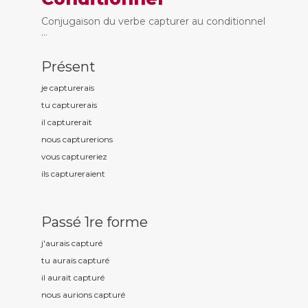
Conjugaison du verbe capturer au conditionnel
...
Présent
je captur
erais
tu captur
erais
il captur
erait
nous captur
erions
vous captur
eriez
ils captur
eraient
Passé 1re forme
j'aurais captur
é
tu aurais captur
é
il aurait captur
é
nous aurions captur
é