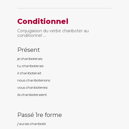
Conditionnel
Conjugaison du verbe chariboter au
conditionnel ...
Présent
je charibot
erais
tu charibot
erais
il charibot
erait
nous charibot
erions
vous charibot
eriez
ils charibot
eraient
Passé 1re forme
j'aurais charibot
é