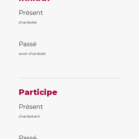
Présent
chariboter
Passé
avoir charibot
é
Participe
Présent
charibot
ant
Passé