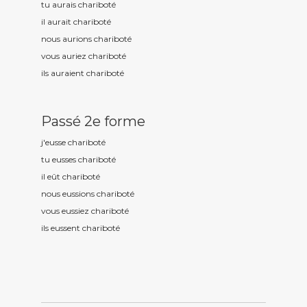
tu aurais charibot
é
il aurait charibot
é
nous aurions charibot
é
vous auriez charibot
é
ils auraient charibot
é
Passé 2e forme
j'eusse charibot
é
tu eusses charibot
é
il eût charibot
é
nous eussions charibot
é
vous eussiez charibot
é
ils eussent charibot
é