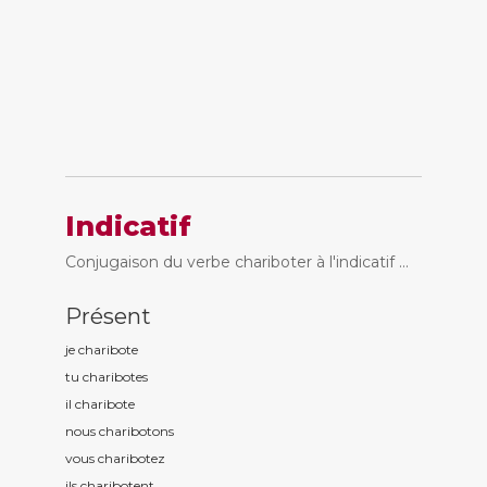
Indicatif
Conjugaison du verbe chariboter à l'indicatif ...
Présent
je charibot
e
tu charibot
es
il charibot
e
nous charibot
ons
vous charibot
ez
ils charibot
ent