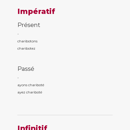
Impératif
Présent
-
charibot
ons
charibot
ez
Passé
-
ayons charibot
é
ayez charibot
é
Infinitif