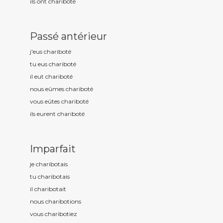
ils ont charibot
é
Passé antérieur
j'eus charibot
é
tu eus charibot
é
il eut charibot
é
nous eûmes charibot
é
vous eûtes charibot
é
ils eurent charibot
é
Imparfait
je charibot
ais
tu charibot
ais
il charibot
ait
nous charibot
ions
vous charibot
iez