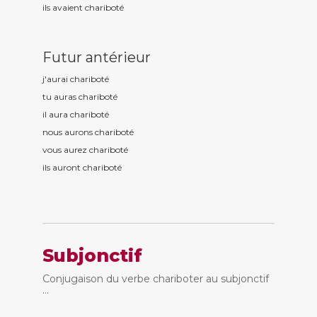
ils avaient charibot
é
Futur antérieur
j'aurai charibot
é
tu auras charibot
é
il aura charibot
é
nous aurons charibot
é
vous aurez charibot
é
ils auront charibot
é
Subjonctif
Conjugaison du verbe chariboter au subjonctif
...