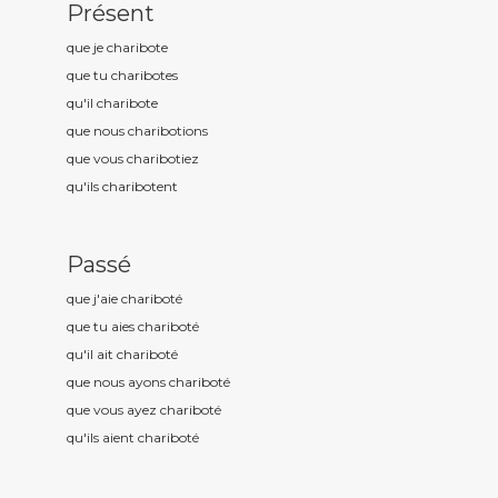
Présent
que je charibot
e
que tu charibot
es
qu'il charibot
e
que nous charibot
ions
que vous charibot
iez
qu'ils charibot
ent
Passé
que j'aie charibot
é
que tu aies charibot
é
qu'il ait charibot
é
que nous ayons charibot
é
que vous ayez charibot
é
qu'ils aient charibot
é