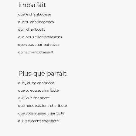
Imparfait
que je charibot
asse
que tu charibot
asses
qu'il charibot
ât
que nous charibot
assions
que vous charibot
assiez
qu'ils charibot
assent
Plus-que-parfait
que j'eusse charibot
é
que tu eusses charibot
é
qu'il eût charibot
é
que nous eussions charibot
é
que vous eussiez charibot
é
qu'ils eussent charibot
é