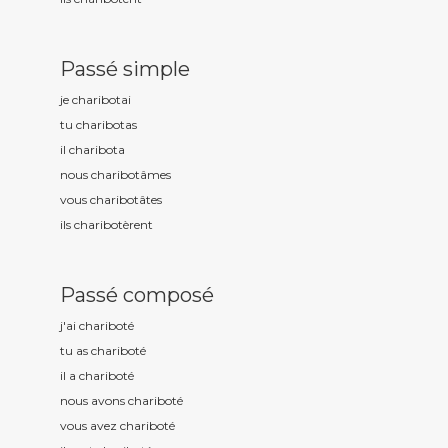
Passé simple
je charibot
ai
tu charibot
as
il charibot
a
nous charibot
âmes
vous charibot
âtes
ils charibot
èrent
Passé composé
j'ai charibot
é
tu as charibot
é
il a charibot
é
nous avons charibot
é
vous avez charibot
é