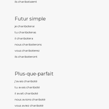
ils charibot
aient
Futur simple
je charibot
erai
tu charibot
eras
il charibot
era
nous charibot
erons
vous charibot
erez
ils charibot
eront
Plus-que-parfait
j'avais charibot
é
tu avais charibot
é
il avait charibot
é
nous avions charibot
é
vous aviez charibot
é