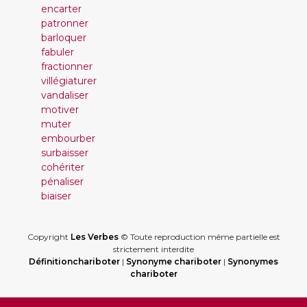
encarter
patronner
barloquer
fabuler
fractionner
villégiaturer
vandaliser
motiver
muter
embourber
surbaisser
cohériter
pénaliser
biaiser
Copyright
Les Verbes
© Toute reproduction même partielle est
strictement interdite
Définitionchariboter
|
Synonyme chariboter
|
Synonymes
chariboter