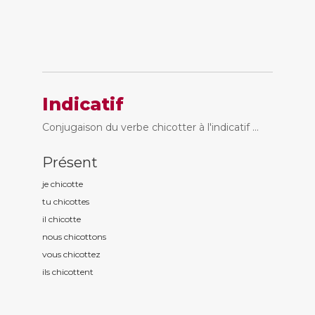
Indicatif
Conjugaison du verbe chicotter à l'indicatif ...
Présent
je chicott
e
tu chicott
es
il chicott
e
nous chicott
ons
vous chicott
ez
ils chicott
ent