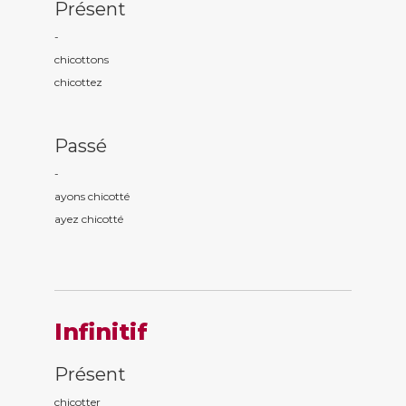
Présent
-
chicott
ons
chicott
ez
Passé
-
ayons chicott
é
ayez chicott
é
Infinitif
Présent
chicotter