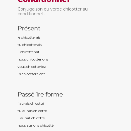
Conjugaison du verbe chicotter au
conditionnel ...
Présent
je chicott
erais
tu chicott
erais
il chicott
erait
nous chicott
erions
vous chicott
eriez
ils chicott
eraient
Passé 1re forme
j'aurais chicott
é
tu aurais chicott
é
il aurait chicott
é
nous aurions chicott
é