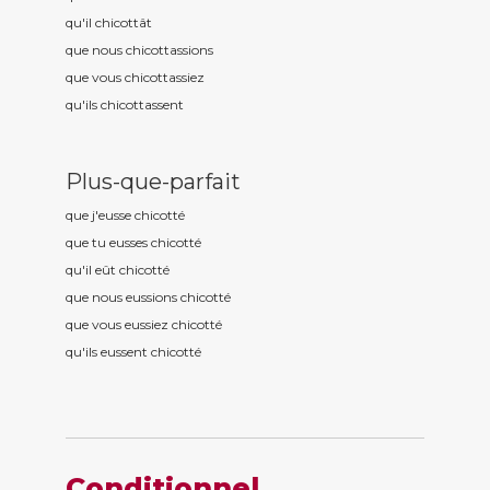
qu'il chicott
ât
que nous chicott
assions
que vous chicott
assiez
qu'ils chicott
assent
Plus-que-parfait
que j'eusse chicott
é
que tu eusses chicott
é
qu'il eût chicott
é
que nous eussions chicott
é
que vous eussiez chicott
é
qu'ils eussent chicott
é
Conditionnel