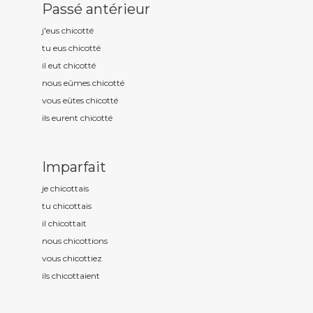
Passé antérieur
j'eus chicott
é
tu eus chicott
é
il eut chicott
é
nous eûmes chicott
é
vous eûtes chicott
é
ils eurent chicott
é
Imparfait
je chicott
ais
tu chicott
ais
il chicott
ait
nous chicott
ions
vous chicott
iez
ils chicott
aient