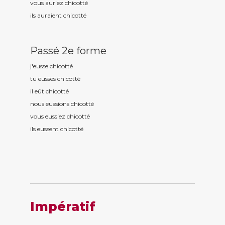
vous auriez chicott
é
ils auraient chicott
é
Passé 2e forme
j'eusse chicott
é
tu eusses chicott
é
il eût chicott
é
nous eussions chicott
é
vous eussiez chicott
é
ils eussent chicott
é
Impératif