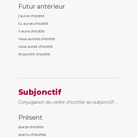
Futur antérieur
j'aurai chicott
é
tu auras chicott
é
il aura chicott
é
nous aurons chicott
é
vous aurez chicott
é
ils auront chicott
é
Subjonctif
Conjugaison du verbe chicotter au subjonctif ...
Présent
que je chicott
e
que tu chicott
es