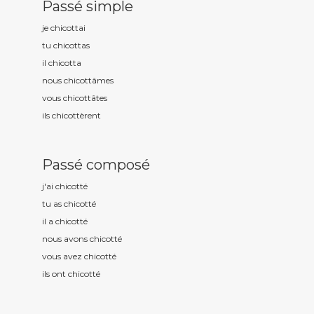
Passé simple
je chicott
ai
tu chicott
as
il chicott
a
nous chicott
âmes
vous chicott
âtes
ils chicott
èrent
Passé composé
j'ai chicott
é
tu as chicott
é
il a chicott
é
nous avons chicott
é
vous avez chicott
é
ils ont chicott
é