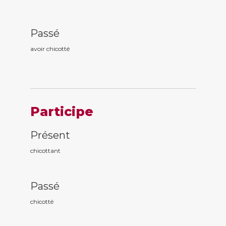
Passé
avoir chicott
é
Participe
Présent
chicott
ant
Passé
chicott
é