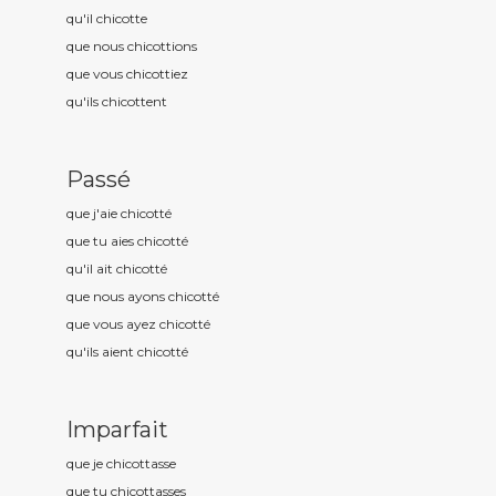
qu'il chicott
e
que nous chicott
ions
que vous chicott
iez
qu'ils chicott
ent
Passé
que j'aie chicott
é
que tu aies chicott
é
qu'il ait chicott
é
que nous ayons chicott
é
que vous ayez chicott
é
qu'ils aient chicott
é
Imparfait
que je chicott
asse
que tu chicott
asses