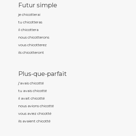
Futur simple
je chicott
erai
tu chicott
eras
il chicott
era
nous chicott
erons
vous chicott
erez
ils chicott
eront
Plus-que-parfait
j'avais chicott
é
tu avais chicott
é
il avait chicott
é
nous avions chicott
é
vous aviez chicott
é
ils avaient chicott
é