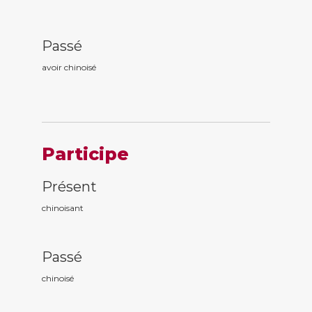
Passé
avoir chinois
é
Participe
Présent
chinois
ant
Passé
chinois
é