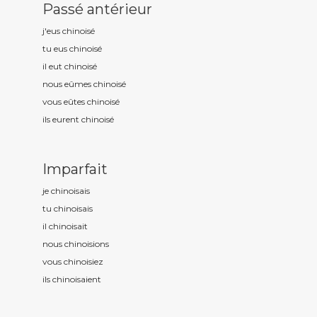
Passé antérieur
j'eus chinois
é
tu eus chinois
é
il eut chinois
é
nous eûmes chinois
é
vous eûtes chinois
é
ils eurent chinois
é
Imparfait
je chinois
ais
tu chinois
ais
il chinois
ait
nous chinois
ions
vous chinois
iez
ils chinois
aient