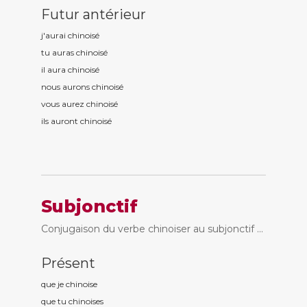
Futur antérieur
j'aurai chinois
é
tu auras chinois
é
il aura chinois
é
nous aurons chinois
é
vous aurez chinois
é
ils auront chinois
é
Subjonctif
Conjugaison du verbe chinoiser au subjonctif ...
Présent
que je chinois
e
que tu chinois
es