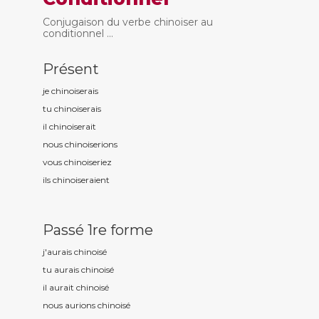
Conjugaison du verbe chinoiser au
conditionnel ...
Présent
je chinois
erais
tu chinois
erais
il chinois
erait
nous chinois
erions
vous chinois
eriez
ils chinois
eraient
Passé 1re forme
j'aurais chinois
é
tu aurais chinois
é
il aurait chinois
é
nous aurions chinois
é