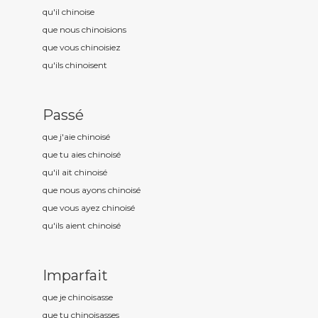
qu'il chinois
e
que nous chinois
ions
que vous chinois
iez
qu'ils chinois
ent
Passé
que j'aie chinois
é
que tu aies chinois
é
qu'il ait chinois
é
que nous ayons chinois
é
que vous ayez chinois
é
qu'ils aient chinois
é
Imparfait
que je chinois
asse
que tu chinois
asses