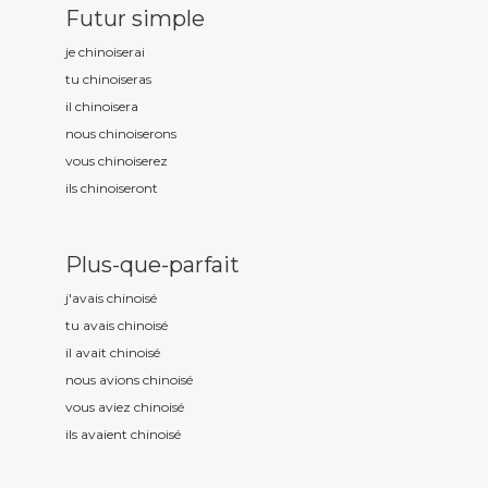
Futur simple
je chinois
erai
tu chinois
eras
il chinois
era
nous chinois
erons
vous chinois
erez
ils chinois
eront
Plus-que-parfait
j'avais chinois
é
tu avais chinois
é
il avait chinois
é
nous avions chinois
é
vous aviez chinois
é
ils avaient chinois
é