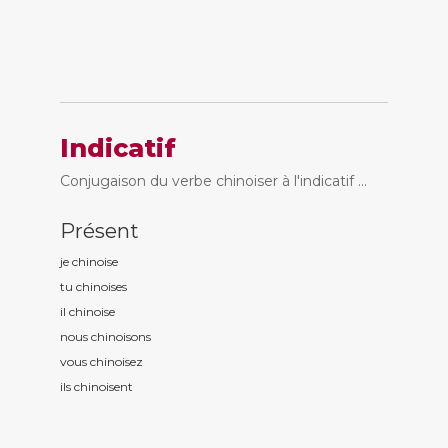
Indicatif
Conjugaison du verbe chinoiser à l'indicatif ...
Présent
je chinois
e
tu chinois
es
il chinois
e
nous chinois
ons
vous chinois
ez
ils chinois
ent