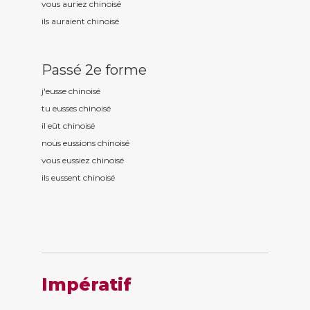
vous auriez chinois
é
ils auraient chinois
é
Passé 2e forme
j'eusse chinois
é
tu eusses chinois
é
il eût chinois
é
nous eussions chinois
é
vous eussiez chinois
é
ils eussent chinois
é
Impératif