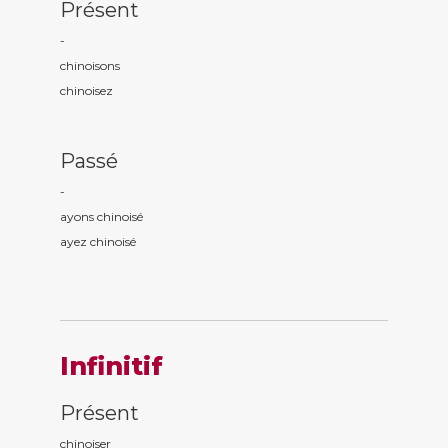
Présent
-
chinois
ons
chinois
ez
Passé
-
ayons chinois
é
ayez chinois
é
Infinitif
Présent
chinoiser