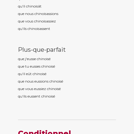
qu'il chinois
ât
que nous chinois
assions
que vous chinois
assiez
qu'ils chinois
assent
Plus-que-parfait
que j'eusse chinois
é
que tu eusses chinois
é
qu'il eût chinois
é
que nous eussions chinois
é
que vous eussiez chinois
é
qu'ils eussent chinois
é
Conditionnel