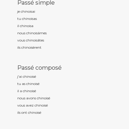
Passé simple
je chinois
ai
tu chinois
as
il chinois
a
nous chinois
âmes
vous chinois
âtes
ils chinois
èrent
Passé composé
j'ai chinois
é
tu as chinois
é
il a chinois
é
nous avons chinois
é
vous avez chinois
é
ils ont chinois
é