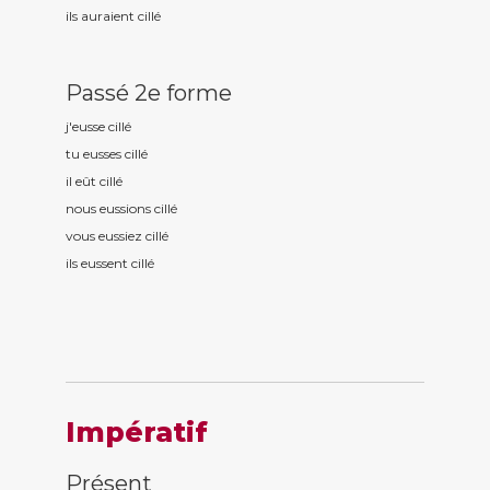
ils auraient cill
é
Passé 2e forme
j'eusse cill
é
tu eusses cill
é
il eût cill
é
nous eussions cill
é
vous eussiez cill
é
ils eussent cill
é
Impératif
Présent