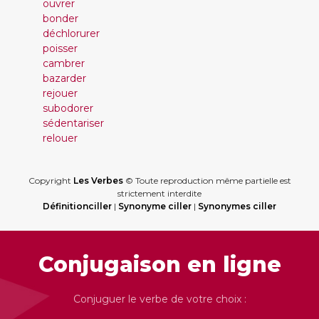
ouvrer
bonder
déchlorurer
poisser
cambrer
bazarder
rejouer
subodorer
sédentariser
relouer
Copyright
Les Verbes
© Toute reproduction même partielle est
strictement interdite
Définitionciller
|
Synonyme ciller
|
Synonymes ciller
Conjugaison en ligne
Conjuguer le verbe de votre choix :