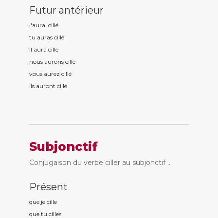
Futur antérieur
j'aurai cill
é
tu auras cill
é
il aura cill
é
nous aurons cill
é
vous aurez cill
é
ils auront cill
é
Subjonctif
Conjugaison du verbe ciller au subjonctif ...
Présent
que je cill
e
que tu cill
es