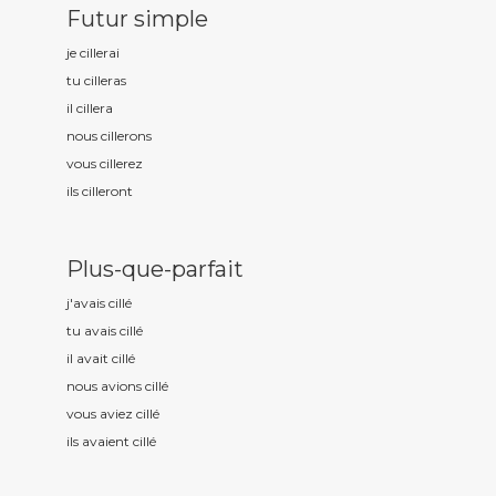
Futur simple
je cill
erai
tu cill
eras
il cill
era
nous cill
erons
vous cill
erez
ils cill
eront
Plus-que-parfait
j'avais cill
é
tu avais cill
é
il avait cill
é
nous avions cill
é
vous aviez cill
é
ils avaient cill
é