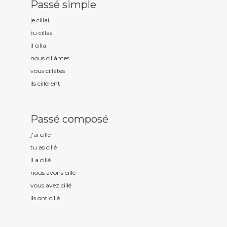
Passé simple
je cill
ai
tu cill
as
il cill
a
nous cill
âmes
vous cill
âtes
ils cill
èrent
Passé composé
j'ai cill
é
tu as cill
é
il a cill
é
nous avons cill
é
vous avez cill
é
ils ont cill
é