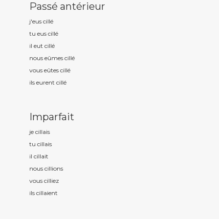
Passé antérieur
j'eus cill
é
tu eus cill
é
il eut cill
é
nous eûmes cill
é
vous eûtes cill
é
ils eurent cill
é
Imparfait
je cill
ais
tu cill
ais
il cill
ait
nous cill
ions
vous cill
iez
ils cill
aient