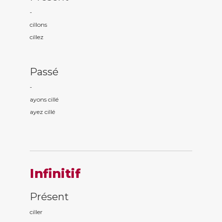
-
cill
ons
cill
ez
Passé
-
ayons cill
é
ayez cill
é
Infinitif
Présent
ciller