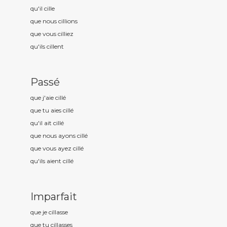
qu'il cill
e
que nous cill
ions
que vous cill
iez
qu'ils cill
ent
Passé
que j'aie cill
é
que tu aies cill
é
qu'il ait cill
é
que nous ayons cill
é
que vous ayez cill
é
qu'ils aient cill
é
Imparfait
que je cill
asse
que tu cill
asses