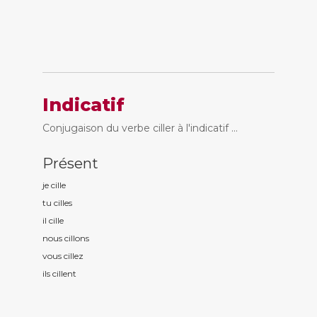
Indicatif
Conjugaison du verbe ciller à l'indicatif ...
Présent
je cill
e
tu cill
es
il cill
e
nous cill
ons
vous cill
ez
ils cill
ent