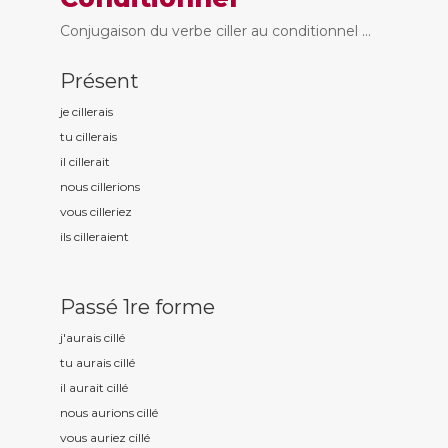
Conjugaison du verbe ciller au conditionnel ...
Présent
je cill
erais
tu cill
erais
il cill
erait
nous cill
erions
vous cill
eriez
ils cill
eraient
Passé 1re forme
j'aurais cill
é
tu aurais cill
é
il aurait cill
é
nous aurions cill
é
vous auriez cill
é