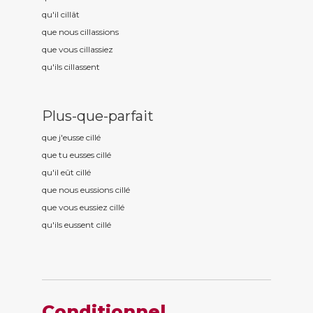
qu'il cill
ât
que nous cill
assions
que vous cill
assiez
qu'ils cill
assent
Plus-que-parfait
que j'eusse cill
é
que tu eusses cill
é
qu'il eût cill
é
que nous eussions cill
é
que vous eussiez cill
é
qu'ils eussent cill
é
Conditionnel