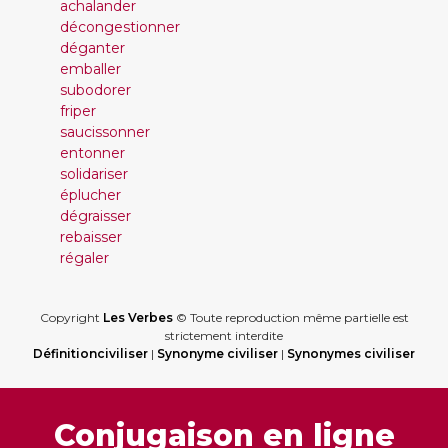
achalander
décongestionner
déganter
emballer
subodorer
friper
saucissonner
entonner
solidariser
éplucher
dégraisser
rebaisser
régaler
Copyright
Les Verbes
© Toute reproduction même partielle est
strictement interdite
Définitionciviliser
|
Synonyme civiliser
|
Synonymes civiliser
Conjugaison en ligne