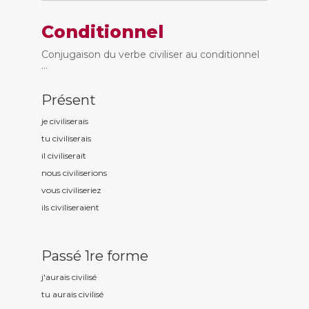
Conditionnel
Conjugaison du verbe civiliser au conditionnel
...
Présent
je civilis
erais
tu civilis
erais
il civilis
erait
nous civilis
erions
vous civilis
eriez
ils civilis
eraient
Passé 1re forme
j'aurais civilis
é
tu aurais civilis
é