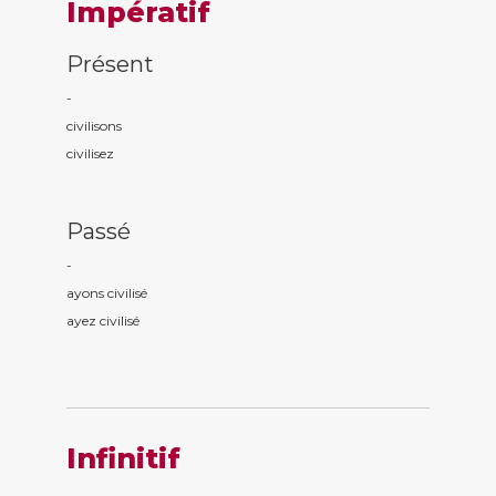
Impératif
Présent
-
civilis
ons
civilis
ez
Passé
-
ayons civilis
é
ayez civilis
é
Infinitif