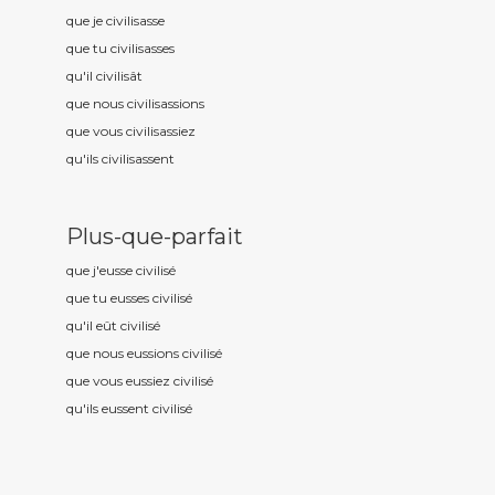
que je civilis
asse
que tu civilis
asses
qu'il civilis
ât
que nous civilis
assions
que vous civilis
assiez
qu'ils civilis
assent
Plus-que-parfait
que j'eusse civilis
é
que tu eusses civilis
é
qu'il eût civilis
é
que nous eussions civilis
é
que vous eussiez civilis
é
qu'ils eussent civilis
é