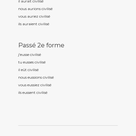
il aurait civilis
é
nous aurions civilis
é
vous auriez civilis
é
ils auraient civilis
é
Passé 2e forme
j'eusse civilis
é
tu eusses civilis
é
il eût civilis
é
nous eussions civilis
é
vous eussiez civilis
é
ils eussent civilis
é