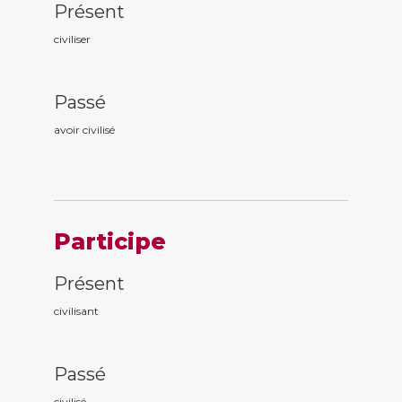
Présent
civiliser
Passé
avoir civilis
é
Participe
Présent
civilis
ant
Passé
civilis
é