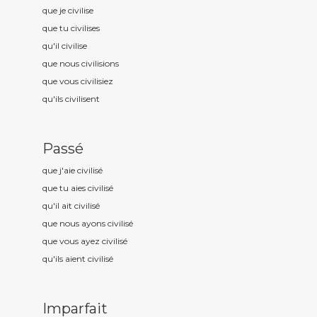
que je civilis
e
que tu civilis
es
qu'il civilis
e
que nous civilis
ions
que vous civilis
iez
qu'ils civilis
ent
Passé
que j'aie civilis
é
que tu aies civilis
é
qu'il ait civilis
é
que nous ayons civilis
é
que vous ayez civilis
é
qu'ils aient civilis
é
Imparfait