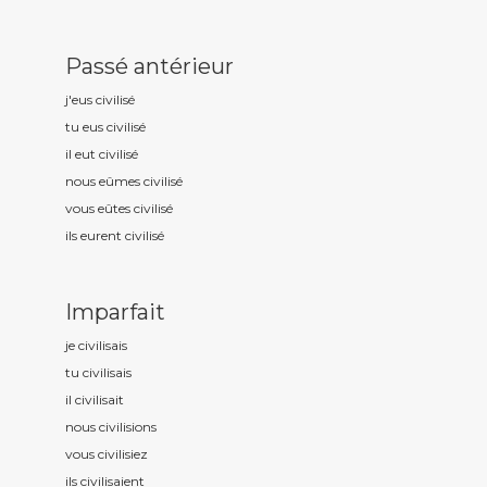
Passé antérieur
j'eus civilis
é
tu eus civilis
é
il eut civilis
é
nous eûmes civilis
é
vous eûtes civilis
é
ils eurent civilis
é
Imparfait
je civilis
ais
tu civilis
ais
il civilis
ait
nous civilis
ions
vous civilis
iez
ils civilis
aient