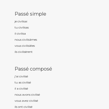
Passé simple
je civilis
ai
tu civilis
as
il civilis
a
nous civilis
âmes
vous civilis
âtes
ils civilis
èrent
Passé composé
j'ai civilis
é
tu as civilis
é
il a civilis
é
nous avons civilis
é
vous avez civilis
é
ils ont civilis
é