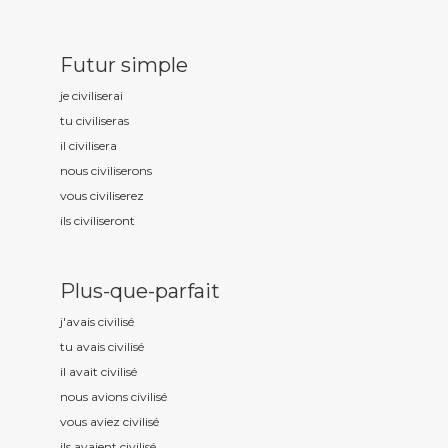
Futur simple
je civilis
erai
tu civilis
eras
il civilis
era
nous civilis
erons
vous civilis
erez
ils civilis
eront
Plus-que-parfait
j'avais civilis
é
tu avais civilis
é
il avait civilis
é
nous avions civilis
é
vous aviez civilis
é
ils avaient civilis
é