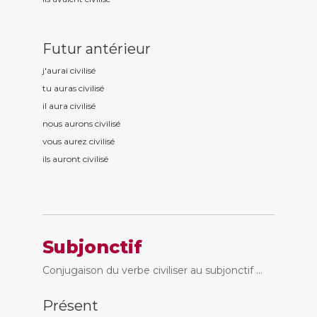
Futur antérieur
j'aurai civilis
é
tu auras civilis
é
il aura civilis
é
nous aurons civilis
é
vous aurez civilis
é
ils auront civilis
é
Subjonctif
Conjugaison du verbe civiliser au subjonctif ...
Présent