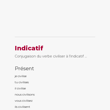
Indicatif
Conjugaison du verbe civiliser à l'indicatif ...
Présent
je civilis
e
tu civilis
es
il civilis
e
nous civilis
ons
vous civilis
ez
ils civilis
ent