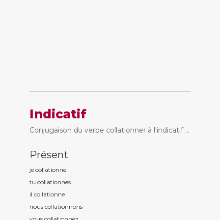
Indicatif
Conjugaison du verbe collationner à l'indicatif ...
Présent
je collationn
e
tu collationn
es
il collationn
e
nous collationn
ons
vous collationn
ez