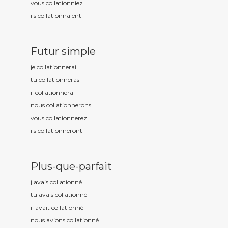
vous collationn
iez
ils collationn
aient
Futur simple
je collationn
erai
tu collationn
eras
il collationn
era
nous collationn
erons
vous collationn
erez
ils collationn
eront
Plus-que-parfait
j'avais collationn
é
tu avais collationn
é
il avait collationn
é
nous avions collationn
é