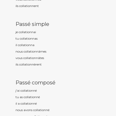
ils collationn
ent
Passé simple
je collationn
ai
tu collationn
as
il collationn
a
nous collationn
âmes
vous collationn
âtes
ils collationn
èrent
Passé composé
j'ai collationn
é
tu as collationn
é
il a collationn
é
nous avons collationn
é