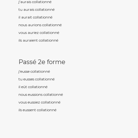
j'aurais collationn
é
tu aurais collationn
é
il aurait collationn
é
nous aurions collationn
é
vous auriez collationn
é
ils auraient collationn
é
Passé 2e forme
j'eusse collationn
é
tu eusses collationn
é
il eût collationn
é
nous eussions collationn
é
vous eussiez collationn
é
ils eussent collationn
é