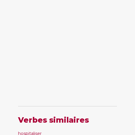
Verbes similaires
hospitaliser