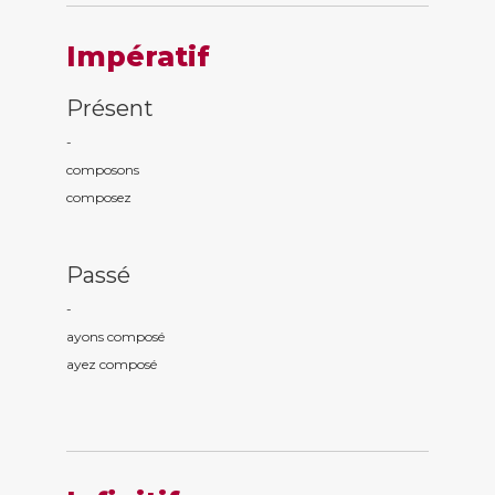
Impératif
Présent
-
compos
ons
compos
ez
Passé
-
ayons compos
é
ayez compos
é