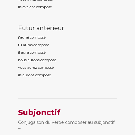
ils avaient compos
é
Futur antérieur
j'aurai compos
é
tu auras compos
é
il aura compos
é
nous aurons compos
é
vous aurez compos
é
ils auront compos
é
Subjonctif
Conjugaison du verbe composer au subjonctif
...