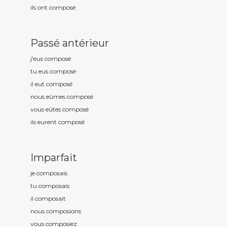
ils ont compos
é
Passé antérieur
j'eus compos
é
tu eus compos
é
il eut compos
é
nous eûmes compos
é
vous eûtes compos
é
ils eurent compos
é
Imparfait
je compos
ais
tu compos
ais
il compos
ait
nous compos
ions
vous compos
iez