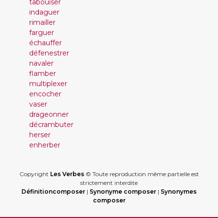
tabouiser
indaguer
rimailler
farguer
échauffer
défenestrer
navaler
flamber
multiplexer
encocher
vaser
drageonner
décrambuter
herser
enherber
Copyright
Les Verbes
© Toute reproduction même partielle est
strictement interdite
Définitioncomposer
|
Synonyme composer
|
Synonymes
composer