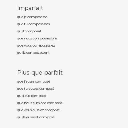
Imparfait
que je compos
asse
que tu compos
asses
qu'il compos
ât
que nous compos
assions
que vous compos
assiez
qu'ils compos
assent
Plus-que-parfait
que j'eusse compos
é
que tu eusses compos
é
qu'il eût compos
é
que nous eussions compos
é
que vous eussiez compos
é
qu'ils eussent compos
é