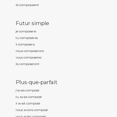
ils compos
aient
Futur simple
je compos
erai
tu compos
eras
il compos
era
nous compos
erons
vous compos
erez
ils compos
eront
Plus-que-parfait
j'avais compos
é
tu avais compos
é
il avait compos
é
nous avions compos
é
vous aviez compos
é