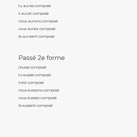
tu aurais compos
é
il aurait compos
é
nous aurions compos
é
vous auriez compos
é
ils auraient compos
é
Passé 2e forme
j'eusse compos
é
tu eusses compos
é
il eût compos
é
nous eussions compos
é
vous eussiez compos
é
ils eussent compos
é