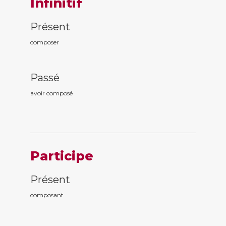
Infinitif
Présent
composer
Passé
avoir compos
é
Participe
Présent
compos
ant