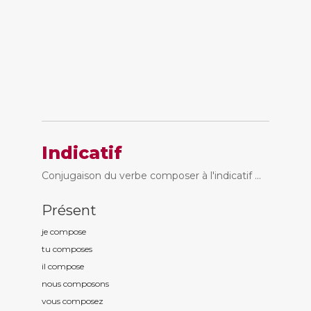
Indicatif
Conjugaison du verbe composer à l'indicatif ...
Présent
je compos
e
tu compos
es
il compos
e
nous compos
ons
vous compos
ez