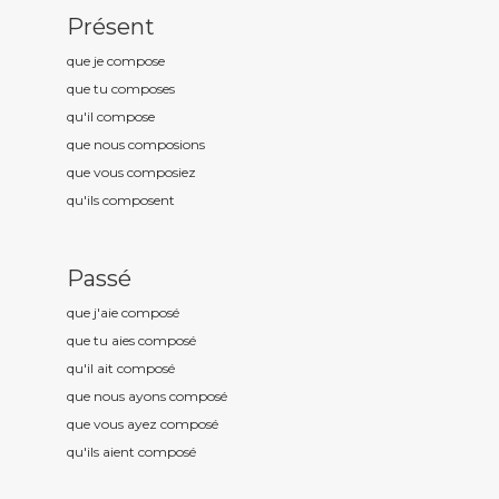
Présent
que je compos
e
que tu compos
es
qu'il compos
e
que nous compos
ions
que vous compos
iez
qu'ils compos
ent
Passé
que j'aie compos
é
que tu aies compos
é
qu'il ait compos
é
que nous ayons compos
é
que vous ayez compos
é
qu'ils aient compos
é