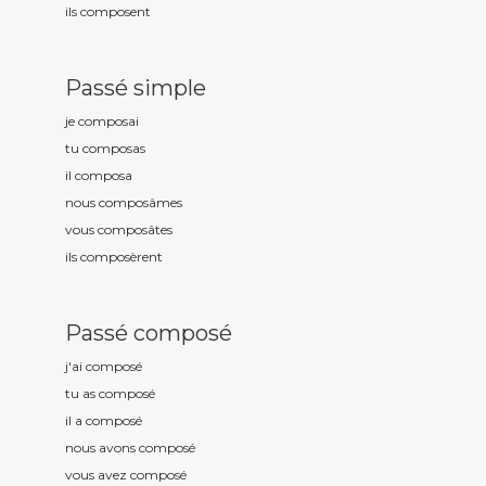
ils compos
ent
Passé simple
je compos
ai
tu compos
as
il compos
a
nous compos
âmes
vous compos
âtes
ils compos
èrent
Passé composé
j'ai compos
é
tu as compos
é
il a compos
é
nous avons compos
é
vous avez compos
é