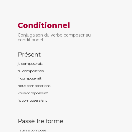
Conditionnel
Conjugaison du verbe composer au
conditionnel ...
Présent
je compos
erais
tu compos
erais
il compos
erait
nous compos
erions
vous compos
eriez
ils compos
eraient
Passé 1re forme
j'aurais compos
é