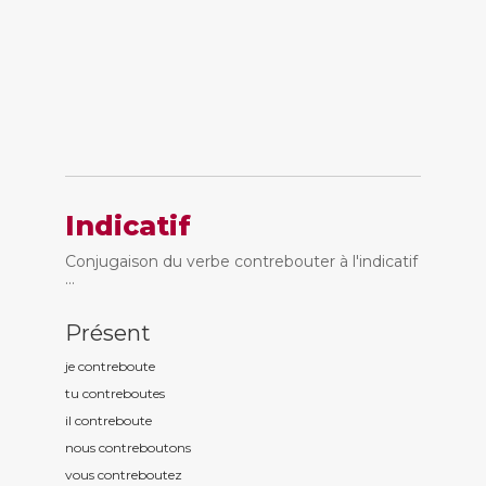
Indicatif
Conjugaison du verbe contrebouter à l'indicatif
...
Présent
je contrebout
e
tu contrebout
es
il contrebout
e
nous contrebout
ons
vous contrebout
ez