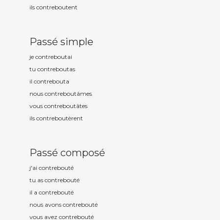
ils contrebout
ent
Passé simple
je contrebout
ai
tu contrebout
as
il contrebout
a
nous contrebout
âmes
vous contrebout
âtes
ils contrebout
èrent
Passé composé
j'ai contrebout
é
tu as contrebout
é
il a contrebout
é
nous avons contrebout
é
vous avez contrebout
é