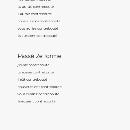
tu aurais contrebout
é
il aurait contrebout
é
nous aurions contrebout
é
vous auriez contrebout
é
ils auraient contrebout
é
Passé 2e forme
j'eusse contrebout
é
tu eusses contrebout
é
il eût contrebout
é
nous eussions contrebout
é
vous eussiez contrebout
é
ils eussent contrebout
é