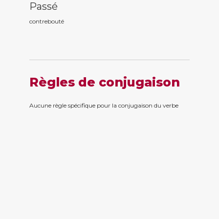
Passé
contrebout
é
Règles de conjugaison
Aucune règle spécifique pour la conjugaison du verbe