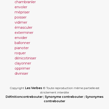
chambranler
envoler
mépriser
poisser
vidimer
émasculer
exterminer
envider
ballonner
pianoter
roquer
dénicotiniser
clayonner
opprimer
diviniser
Copyright
Les Verbes
© Toute reproduction même partielle est
strictement interdite
Définitioncontrebouter
|
Synonyme contrebouter
|
Synonymes
contrebouter